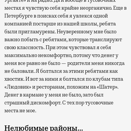
местах я чувствую себя крайне неорганично. Еще в
Петербурге в поисках себя я увлекся одной
компанией постарше из нашей школы, ребята
были пригламурены. Неуверенному мне было
важно побыть с ребятами, которые транслируют
свою классность. При этом чувствовал я себя
максимально некомфортно, потому что денег у
меня все равно не было — родители меня никогда
не баловали. Я болтался за этими ребятами как
хвостик. И вот за ними я болтался по клубам типа
«Людовик» и ресторанам, похожим на «Шатер».
Денег в кармане у меня не было, зато был
страшный дискомфорт. С тех пор тусовочные
места не мое.
Нелюбимые районы…