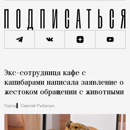
Реклама
Редакция Москвич Mag
Экс-сотрудница кафе с
Город
капибарами написала заявление о
жестоком обращении с животными
Город
Сергей Рыбачук