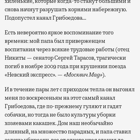
хиленькие, которые когда-то станут большими и
снова начнут разрушать корнями набережную.
Подопустел канал Грибоедова…
Есть невероятно яркое воспоминание того
времени: мой папа был приверженцем
воспитания через всякие трудовые работы (отец
Никиты — сенатор Сергей Тарасов, трагически
погиб в ноябре 2009 года при крушении поезда
«Невский экспресс». —
«Москвич Mag»
).
И в течение пары лет с приходом тепла он выгонял
меня по воскресеньям на этот самый канал
Грибоедова, где по-прежнему гуляют и гадят
собачки, но тогда не было культуры уборки
хозяевами какашек. Дом наш необычайно
длинный, на множество парадных, и папа ставил
задачу: убираешь все от одного края здания до