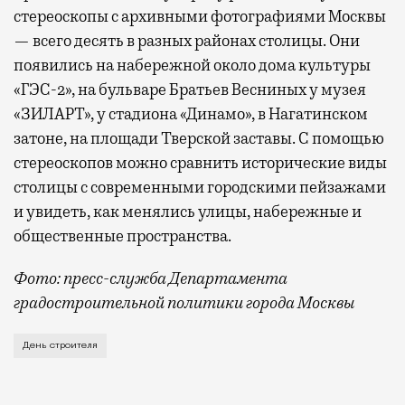
стереоскопы с архивными фотографиями Москвы
— всего десять в разных районах столицы. Они
появились на набережной около дома культуры
«ГЭС-2», на бульваре Братьев Весниных у музея
«ЗИЛАРТ», у стадиона «Динамо», в Нагатинском
затоне, на площади Тверской заставы. С помощью
стереоскопов можно сравнить исторические виды
столицы с современными городскими пейзажами
и увидеть, как менялись улицы, набережные и
общественные пространства.
Фото: пресс-служба Департамента
градостроительной политики города Москвы
В этом году профессиональный праздник День строи
День строителя