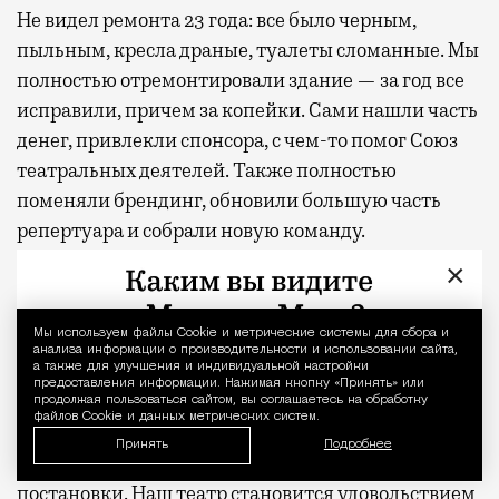
Не видел ремонта 23 года: все было черным,
пыльным, кресла драные, туалеты сломанные. Мы
полностью отремонтировали здание — за год все
исправили, причем за копейки. Сами нашли часть
денег, привлекли спонсора, с чем-то помог Союз
театральных деятелей. Также полностью
поменяли брендинг, обновили большую часть
репертуара и собрали новую команду.
Актуализировали скучную бюрократию, привели
×
в порядок документы и отладили все процессы.
Мы используем файлы Сookie и метрические системы для сбора и
Уведомление 
Стараюсь, чтобы театр предстал перед гостями
анализа информации о производительности и использовании сайта,
чистым, современным, интеллигентным и
а также для улучшения и индивидуальной настройки
предоставления информации. Нажимая кнопку «Принять» или
уютным. Пытаюсь создать сервисный театр. Здесь
продолжая пользоваться сайтом, вы соглашаетесь на обработку
файлов Cookie и данных метрических систем.
культ гостя, а не режиссера. В репертуаре
Принять
Подробнее
эмоционально поддерживающие, положительные
постановки. Наш театр становится удовольствием