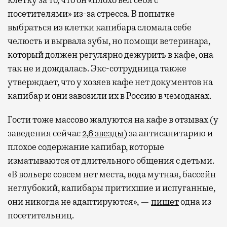
посетителями» из-за стресса. В попытке
выбраться из клетки капибара сломала себе
челюсть и вырвала зубы, но помощи ветеринара,
который должен регулярно дежурить в кафе, она
так не и дождалась. Экс-сотрудница также
утверждает, что у хозяев кафе нет документов на
капибар и они завозили их в Россию в чемоданах.
Гости тоже массово жалуются на кафе в отзывах (у
заведения сейчас
2,6 звезды
) за антисанитарию и
плохое содержание капибар, которые
изматываются от длительного общения с детьми.
«В вольере совсем нет места, вода мутная, бассейн
неглубокий, капибары притихшие и испуганные,
они никогда не адаптируются», —
пишет
одна из
посетительниц.