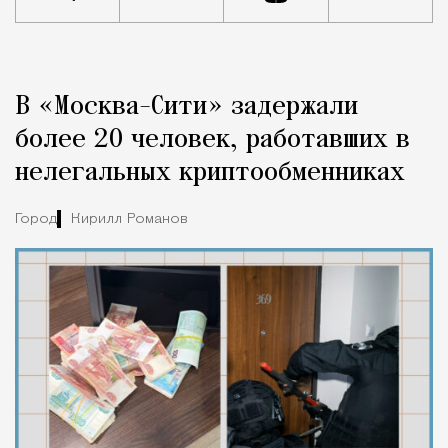
Реклама
Редакция Москвич Mag
В «Москва-Сити» задержали
Город
более 20 человек, работавших в
нелегальных криптообменниках
Город
Кирилл Романов