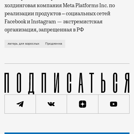
холдинговая компания Meta Platforms Inc. по
реализации продуктов ‒ социальных сетей
Facebook и Instagram — экстремистская
организация, запрещенная в РФ
К пионерлагерю отношение у всех разное: кому-то в
лагерь для взрослых
Продленка
Статья
Редакция Москвич Mag