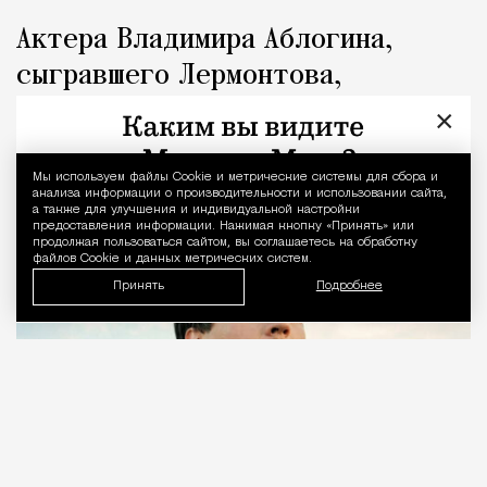
Актера Владимира Аблогина,
сыгравшего Лермонтова,
приговорили к трем годам за
×
мошенничество
Мы используем файлы Сookie и метрические системы для сбора и
Уведомление 
анализа информации о производительности и использовании сайта,
Город
Николай Спиридонов
а также для улучшения и индивидуальной настройки
предоставления информации. Нажимая кнопку «Принять» или
продолжая пользоваться сайтом, вы соглашаетесь на обработку
файлов Cookie и данных метрических систем.
Принять
Подробнее