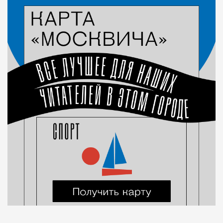
Город