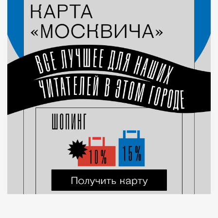
Город