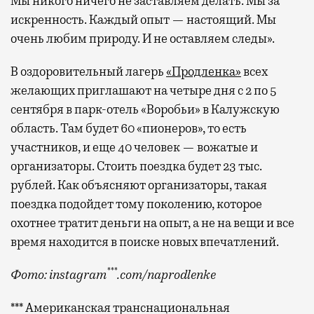
Мы никого ничего не заставляем делать. Мы за
искренность. Каждый опыт — настоящий. Мы
очень любим природу. И не оставляем следы».
В оздоровительный лагерь
«Продленка»
всех
желающих приглашают на четыре дня с 2 по 5
сентября в парк-отель «Воробьи» в Калужскую
область. Там будет 60 «пионеров», то есть
участников, и еще 40 человек — вожатые и
организаторы. Стоить поездка будет 23 тыс.
рублей. Как объясняют организаторы, такая
поездка подойдет тому поколению, которое
охотнее тратит деньги на опыт, а не на вещи и все
время находится в поиске новых впечатлений.
***
Фото: instagram
.com/naprodlenke
*** Американская транснациональная