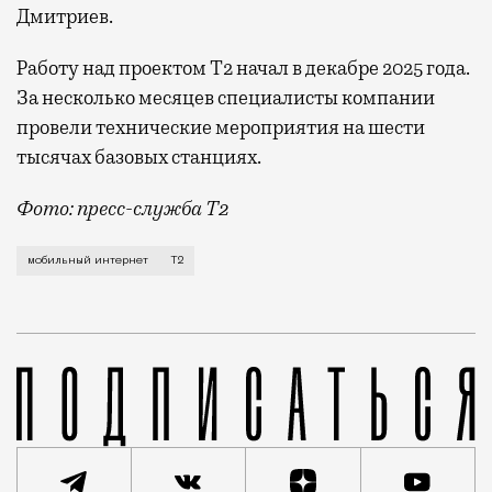
Дмитриев.
Работу над проектом Т2 начал в декабре 2025 года.
За несколько месяцев специалисты компании
провели технические мероприятия на шести
тысячах базовых станциях.
Фото: пресс-служба Т2
Мобильный оператор Т2 завершил работы по увеличе
мобильный интернет
Т2