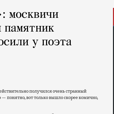
: москвичи
й памятник
осили у поэта
р — понятно, вот только вышло скорее комично,