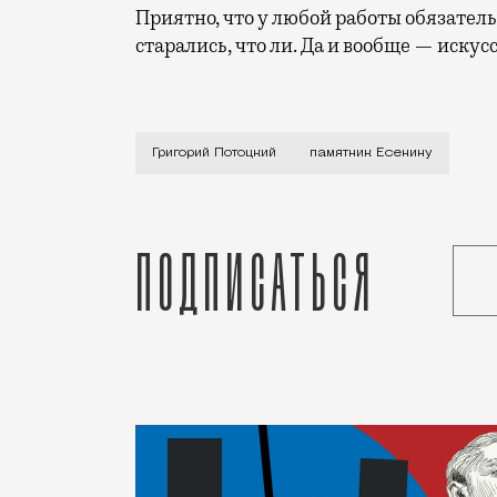
Приятно, что у любой работы обязатель
старались, что ли. Да и вообще — иску
У скульптора Григория Потоцкого дейст
Григорий Потоцкий
памятник Есенину
Подписаться
Статья
Редакция Москвич Mag
Город