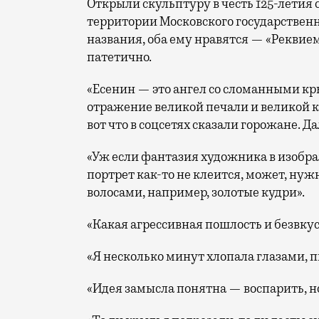
Открыли скульптуру в честь 125-летия 
территории Московского государственн
названия, оба ему нравятся — «Реквием
патетично.
«Есенин — это ангел со сломанными кр
отражение великой печали и великой кр
вот что в соцсетях сказали горожане. Д
«Уж если фантазия художника в изобра
портрет как-то не клеится, может, нуж
волосами, например, золотые кудри».
«Какая агрессивная пошлость и безвкус
«Я несколько минут хлопала глазами, п
«Идея замысла понятна — воспарить, но