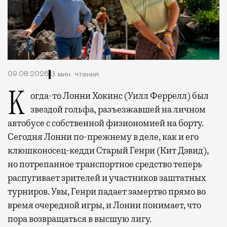
09.08.2026
3 мин. чтения
Когда-то Лонни Хокинс (Уилл Феррелл) был
звездой гольфа, разъезжавшей на личном
автобусе с собственной физиономией на борту.
Сегодня Лонни по-прежнему в деле, как и его
клюшконосец-кедди Старый Генри (Кит Дэвид),
но потрепанное транспортное средство теперь
распугивает зрителей и участников заштатных
турниров. Увы, Генри падает замертво прямо во
время очередной игры, и Лонни понимает, что
пора возвращаться в высшую лигу.