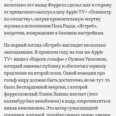
несколько лет назад Феррелл сделал шаг в сторону
от привычного амплуа в шоу Apple TV+ «Психиатр
по соседству», сыграв пронзительную жертву
жулика в исполнении Пола Радда. «Ястреб»,
напротив, возвращение к базовым настройкам.
На первый взгляд «Ястреб» выглядит несколько
запоздавшим. В прошлом году на том же Apple
TV+ вышел «Король гольфа» с Оуэном Уилсоном,
который завоевал публику и обеспечил сериалу
продление на второй сезон. Одной комедии про
гольф миру должно быть достаточно, но не тут-то
было. Беспардонной энергии, с которой
феррелловский Лонни Хокинс влетает (этот
каламбур был неизбежен) в кадр, сопротивляться
никак невозможно. Это актер сумасшедшей
органики, который, подобно своему герою, уверен