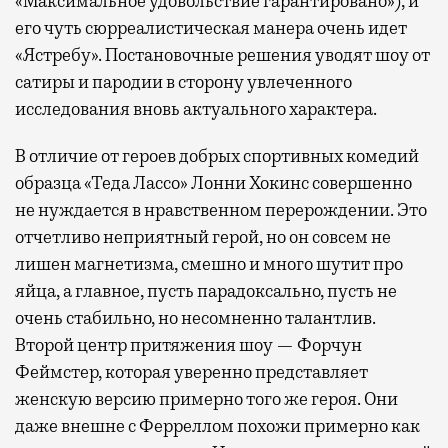
«Максимальное удовольствие гарантировано»), и
его чуть сюрреалистическая манера очень идет
«Ястребу». Постановочные решения уводят шоу от
сатиры и пародии в сторону увлеченного
исследования вновь актуального характера.
В отличие от героев добрых спортивных комедий
образца «Теда Лассо» Лонни Хокинс совершенно
не нуждается в нравственном перерождении. Это
отчетливо неприятный герой, но он совсем не
лишен магнетизма, смешно и много шутит про
яйца, а главное, пусть парадоксально, пусть не
очень стабильно, но несомненно талантлив.
Второй центр притяжения шоу — Форчун
Феймстер, которая уверенно представляет
женскую версию примерно того же героя. Они
даже внешне с Ферреллом похожи примерно как