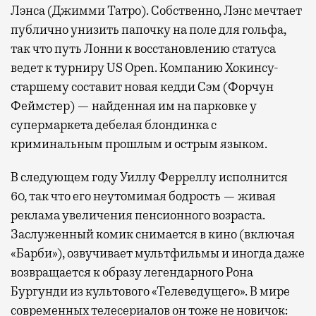
Лэнса (Джимми Татро). Собственно, Лэнс мечтает
публично унизить папочку на поле для гольфа,
так что путь Лонни к восстановлению статуса
ведет к турниру US Open. Компанию Хокинсу-
старшему составит новая кедди Сэм (Форчун
Феймстер) — найденная им на парковке у
супермаркета дебелая блондинка с
криминальным прошлым и острым языком.
В следующем году Уиллу Ферреллу исполнится
60, так что его неутомимая бодрость — живая
реклама увеличения пенсионного возраста.
Заслуженный комик снимается в кино (включая
«Барби»), озвучивает мультфильмы и иногда даже
возвращается к образу легендарного Рона
Бургунди из культового «Телеведущего». В мире
современных телесериалов он тоже не новичок: