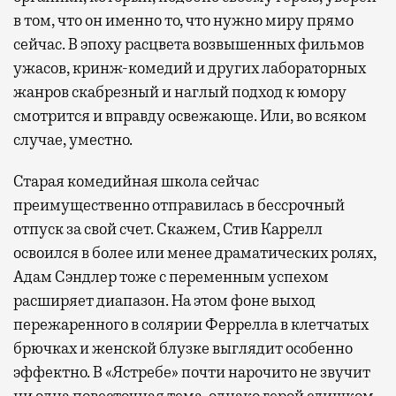
в том, что он именно то, что нужно миру прямо
сейчас. В эпоху расцвета возвышенных фильмов
ужасов, кринж-комедий и других лабораторных
жанров скабрезный и наглый подход к юмору
смотрится и вправду освежающе. Или, во всяком
случае, уместно.
Старая комедийная школа сейчас
преимущественно отправилась в бессрочный
отпуск за свой счет. Скажем, Стив Каррелл
освоился в более или менее драматических ролях,
Адам Сэндлер тоже с переменным успехом
расширяет диапазон. На этом фоне выход
пережаренного в солярии Феррелла в клетчатых
брючках и женской блузке выглядит особенно
эффектно. В «Ястребе» почти нарочито не звучит
ни одна повесточная тема, однако герой слишком