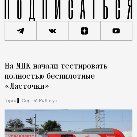
Реклама
Редакция Москвич Mag
На МЦК начали тестировать
Город
полностью беспилотные
«Ласточки»
Город
Сергей Рыбачук