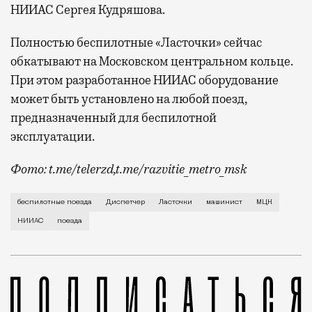
НИИАС Сергея Кудряшова.
Полностью беспилотные «Ласточки» сейчас
обкатывают на Московском центральном кольце.
При этом разработанное НИИАС оборудование
может быть установлено на любой поезд,
предназначенный для беспилотной
эксплуатации.
Фото: t.me/telerzd,t.me/razvitie_metro_msk
Новые поезда работают на четвертом уровне автома
беспилотные поезда
Диспетчер
Ласточки
машинист
МЦК
НИИАС
поезда