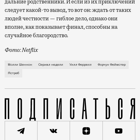
дальние родственники. И если из их приключений
следует какой-то вывод, то вот он: ждать от таких
людей честности — гиблое дело, однако они
вполне, как показывает финал, способны на
случайное благородство.
Фото: Netflix
Когда-то Лонни Хокинс (Уилл Феррелл) был звездой 
Молли Шеннон
Сериал недели
Уилл Феррелл
Форчун Феймстер
Ястреб