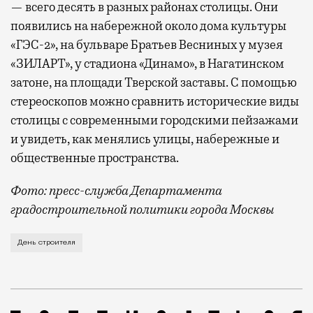
— всего десять в разных районах столицы. Они
появились на набережной около дома культуры
«ГЭС-2», на бульваре Братьев Весниных у музея
«ЗИЛАРТ», у стадиона «Динамо», в Нагатинском
затоне, на площади Тверской заставы. С помощью
стереоскопов можно сравнить исторические виды
столицы с современными городскими пейзажами
и увидеть, как менялись улицы, набережные и
общественные пространства.
Фото: пресс-служба Департамента
градостроительной политики города Москвы
В этом году профессиональный праздник День строи
День строителя