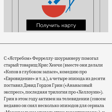
С «Ястребом» Ферреллу-шоураннеру помогал
старый товарищ Крис Хенчи (вместе они делали
«Копов в глубоком запасе», комедию про
«Евровидение» и т. д.), а четыре эпизода из десяти
поставил Дэвид Гордон Грин («Ананасовый
экспресс», последняя трилогия про «Хеллоуин»).
Грин в этом году активен на телевидении (совсем
недавно он снял несколько эпизодов для сериала