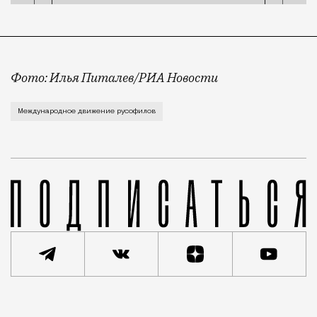
Фото: Илья Питалев/РИА Новости
Заявляется, что Международное движение русофилов 
Международное движение русофилов