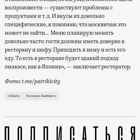
воспроизвести — существуют проблемы с
продуктами и т. д. И вкусы их довольно
специфические, я понимаю, что москвичам это
может не зайти… Меню планирую менять
довольно часто: гости должны иметь доверие к
ресторану и шефу. Приходить к нему и есть его
еду. То есть в ресторане будет эдакий подход
омакасе, как в Японии», — заключает ресторатор.
Фото: t.me/patrikicity
В ресторанных телеграм-каналах уже почти неделю оп
Ulliam's
Уиллиам Ламберти