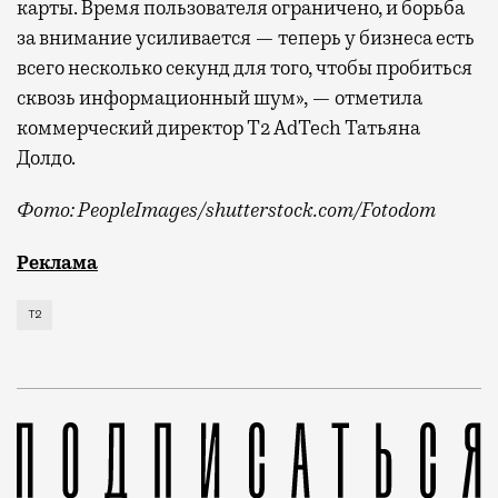
карты. Время пользователя ограничено, и борьба
за внимание усиливается — теперь у бизнеса есть
всего несколько секунд для того, чтобы пробиться
сквозь информационный шум», — отметила
коммерческий директор Т2 AdTech Татьяна
Долдо.
Фото: PeopleImages/shutterstock.com/Fotodom
Мобильный оператор Т2 изучил модели интернет-потр
Реклама
Т2