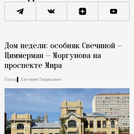
Реклама
Редакция Москвич Mag
Дом недели: особняк Свечиной —
Город
Циммерман — Моргунова на
проспекте Мира
Город
Евгения Гершкович