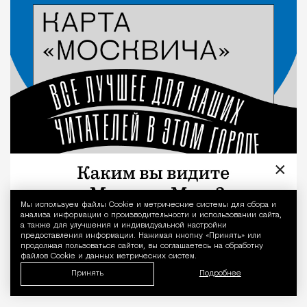
Город
×
Мы используем файлы Сookie и метрические системы для сбора и
Уведомление 
анализа информации о производительности и использовании сайта,
а также для улучшения и индивидуальной настройки
предоставления информации. Нажимая кнопку «Принять» или
продолжая пользоваться сайтом, вы соглашаетесь на обработку
файлов Cookie и данных метрических систем.
Принять
Подробнее