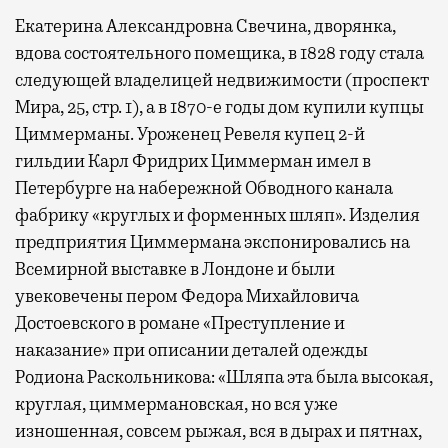
Екатерина Александровна Свечина, дворянка,
вдова состоятельного помещика, в 1828 году стала
следующей владелицей недвижимости (проспект
Мира, 25, стр. 1), а в 1870-е годы дом купили купцы
Циммерманы. Уроженец Ревеля купец 2-й
гильдии Карл Фридрих Циммерман имел в
Петербурге на набережной Обводного канала
фабрику «круглых и форменных шляп». Изделия
предприятия Циммермана экспонировались на
Всемирной выставке в Лондоне и были
увековечены пером Федора Михайловича
Достоевского в романе «Преступление и
наказание» при описании деталей одежды
Родиона Раскольникова: «Шляпа эта была высокая,
круглая, циммермановская, но вся уже
изношенная, совсем рыжая, вся в дырах и пятнах,