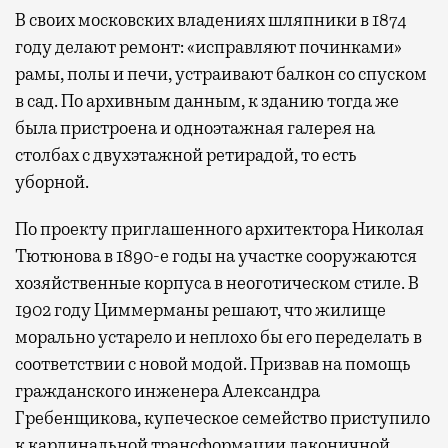
В своих московских владениях шляпники в 1874
году делают ремонт: «исправляют починками»
рамы, полы и печи, устраивают балкон со спуском
в сад. По архивным данным, к зданию тогда же
была пристроена и одноэтажная галерея на
столбах с двухэтажной ретирадой, то есть
уборной.
По проекту приглашенного архитектора Николая
Тютюнова в 1890-е годы на участке сооружаются
хозяйственные корпуса в неоготическом стиле. В
1902 году Циммерманы решают, что жилище
морально устарело и неплохо бы его переделать в
соответствии с новой модой. Призвав на помощь
гражданского инженера Александра
Гребенщикова, купеческое семейство приступило
к кардинальной трансформации лаконичной