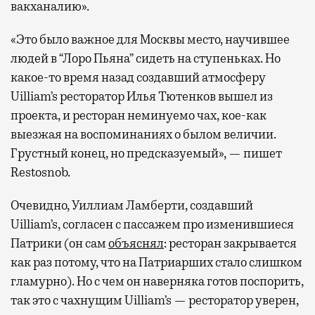
вакханалию».
«Это было важное для Москвы место, научившее
людей в “Лоро Пьяна” сидеть на ступеньках. Но
какое-то время назад создавший атмосферу
Uilliam’s ресторатор Илья Тютенков вышел из
проекта, и ресторан неминуемо чах, кое-как
выезжая на воспоминаниях о былом величии.
Грустный конец, но предсказуемый», — пишет
Restosnob.
Очевидно, Уиллиам Ламберти, создавший
Uilliam’s, согласен с пассажем про изменившиеся
Патрики (он сам
объяснял
: ресторан закрывается
как раз потому, что на Патриарших стало слишком
гламурно). Но с чем он наверняка готов поспорить,
так это с чахнущим Uilliam’s — ресторатор уверен,