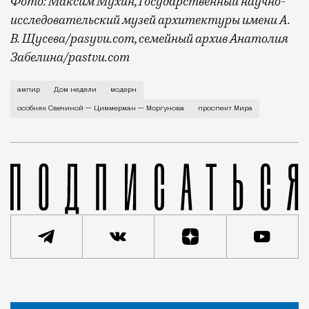
Фото: Максим Мухин, Государственный научно-
исследовательский музей архитектуры имени А.
В. Щусева/pasyvu.com, семейный архив Анатолия
Забелина/pastvu.com
История каменного строения в Мещанской слободе —
ампир
Дом недели
модерн
особняк Свечиной — Циммерман — Моргунова
проспект Мира
Статья
Евгения Гершкович