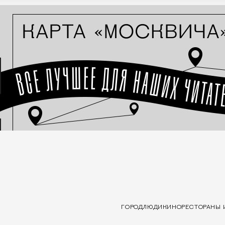
ГОРОД
ЛЮДИ
КИНО
РЕСТОРАНЫ 