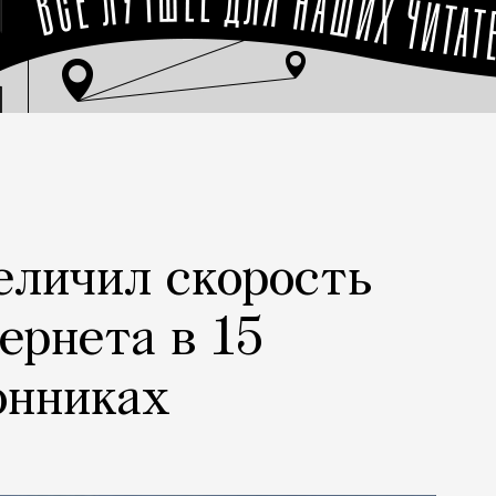
еличил скорость
ернета в 15
онниках