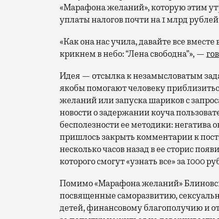
«Марафона желаний», которую этим ут
уплаты налогов почти на 1 млрд рублей
«Как она нас учила, давайте все вместе в
крикнем в небо: “Лена свободна”», —
го
Идея — отсылка к незамысловатым зад
якобы помогают человеку приблизиться
желаний или запуска шариков с запроса
новости о задержании коуча пользоват
бесполезности ее методики: негатива о
пришлось закрыть комментарии к поста
несколько часов назад в ее сторис поя
которого смогут «узнать все» за 1000 ру
Помимо «Марафона желаний» Блиновск
посвященные саморазвитию, сексуальн
детей,
финансовому благополучию и о