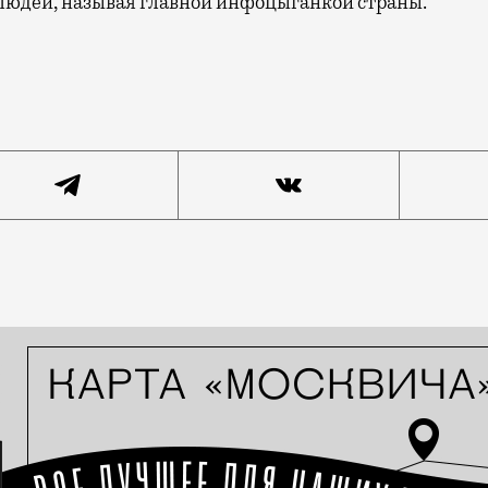
 людей, называя главной инфоцыганкой страны.
ов» предлагается проверить на практике. Некий магаз