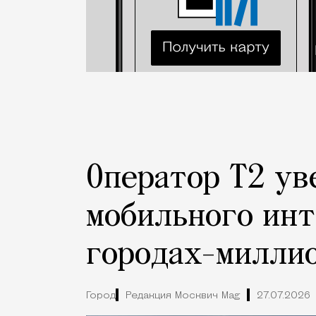
Оператор Т2 ув
мобильного инт
городах-милли
Город
Редакция Москвич Mag
27.07.2026