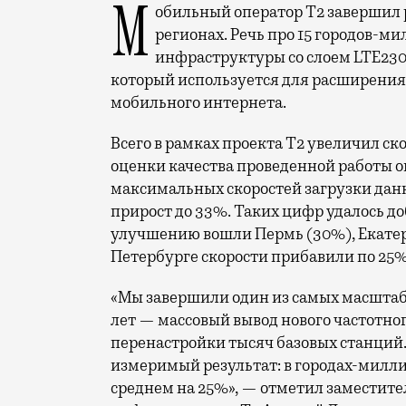
Мобильный оператор Т2 завершил работы по увеличению скорости интернета в
регионах. Речь про 15 городов-ми
инфраструктуры со слоем LTE230
который используется для расширения 
мобильного интернета.
Всего в рамках проекта Т2 увеличил ск
оценки качества проведенной работы о
максимальных скоростей загрузки данн
прирост до 33%. Таких цифр удалось до
улучшению вошли Пермь (30%), Екатери
Петербурге скорости прибавили по 25%
«Мы завершили один из самых масшта
лет — массовый вывод нового частотно
перенастройки тысяч базовых станций.
измеримый результат: в городах-милли
среднем на 25%», — отметил заместите