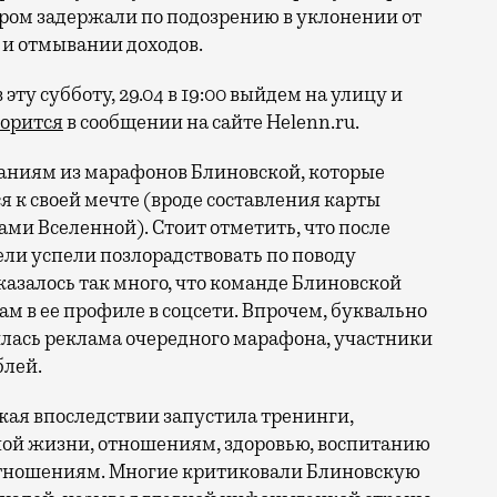
ром задержали по подозрению в уклонении от
 и отмывании доходов.
 эту субботу, 29.04 в 19:00 выйдем на улицу и
ворится
в сообщении на сайте Helenn.ru.
аниям из марафонов Блиновской, которые
 к своей мечте (вроде составления карты
ми Вселенной). Стоит отметить, что после
ели успели позлорадствовать по поводу
казалось так много, что команде Блиновской
м в ее профиле в соцсети. Впрочем, буквально
вилась реклама очередного марафона, участники
блей.
ая впоследствии запустила тренинги,
ой жизни, отношениям, здоровью, воспитанию
тношениям. Многие критиковали Блиновскую