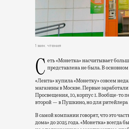
1 мин. чтения
Сеть «Монетка» насчитывает больше 2 тыс. магазинов, но в Москве до этого
представлена не была. В основном
«Лента» купила «Монетку» совсем недав
магазины в Москве. Первые заработали 
Просвещения, 10, корпус 1. Вообще-то 
второй — в Пушкино, но для ритейлера 
В самой компании говорят, что это час
дома» до 2025 года. «Монетка» всегда