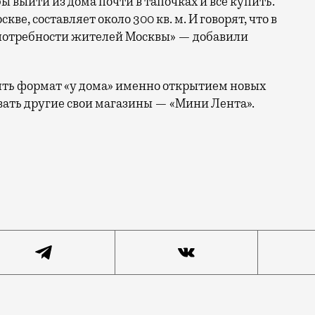
 выйти из дома почти в тапочках и все купить.
ве, составляет около 300 кв. м. И говорят, что в
 потребности жителей Москвы» — добавили
ть формат «у дома» именно открытием новых
вать другие свои магазины — «Мини Лента».
ыс. магазинов, но в Москве до этого представлена не 