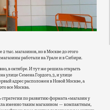
 магазины работали на Урале и в Сибири.
но, в октябре. И тут же решила открыть
на улице Семена Гордого, 3, и улице
первый адрес расположен в Новой Москве, а
это все Москва.
ть стратегии по развитию формата «магазин у
 была именно таким магазином — компактным,