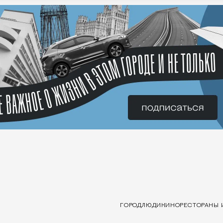
ГОРОД
ЛЮДИ
КИНО
РЕСТОРАНЫ 