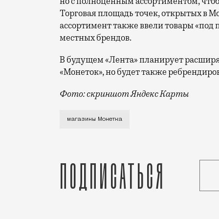
но с полноценным ассортиментом, чтобы
Торговая площадь точек, открытых в Моск
ассортимент также ввели товары «под
местных брендов.
В будущем «Лента» планирует расширя
«Монеток», но будет также ребрендиро
Фото: скриншот Яндекс Карты
Сеть «Монетка» насчитывает больше 2 т
магазины Монетка
Подписаться