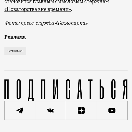
становится главным смысловым стержнем
«Новаторства вне времени»
.
Фото: пресс-служба «Технопарка»
Рекламные кампании техники редко выходят за рамк
Реклама
технопарк