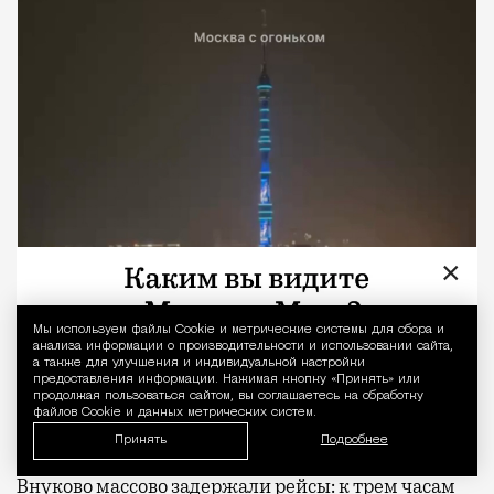
×
Мы используем файлы Сookie и метрические системы для сбора и
Уведомление 
анализа информации о производительности и использовании сайта,
а также для улучшения и индивидуальной настройки
предоставления информации. Нажимая кнопку «Принять» или
продолжая пользоваться сайтом, вы соглашаетесь на обработку
файлов Cookie и данных метрических систем.
Принять
Подробнее
Непогода повлияла и на работу аэропортов. Во
Внуково массово задержали рейсы: к трем часам