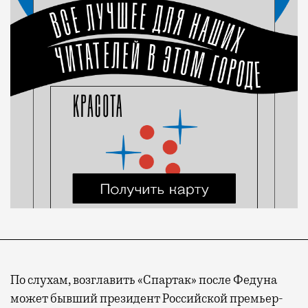
По слухам, возглавить «Спартак» после Федуна
может бывший президент Российской премьер-