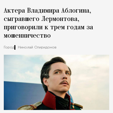
Реклама
Редакция Москвич Mag
Актера Владимира Аблогина,
Город
сыгравшего Лермонтова,
приговорили к трем годам за
мошенничество
Город
Николай Спиридонов