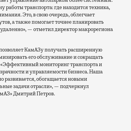
 работы транспорта: где находится техника,
нимания. Это, в свою очередь, облегчает
тов, а также помогает точнее планировать
 удаленно», — отметил директор макрорегиона
а позволяет КамАЗу получать расширенную
тимизировать его обслуживание и сокращать
. «Эффективный мониторинг транспорта и
зрачности и управляемости бизнеса. Наша
нно развивается, обогащается новыми
ьные задачи отрасли», — подчеркнул
амАЗ» Дмитрий Петров.
ой отрасли и начал сотрудничество с КамАЗом. Опера