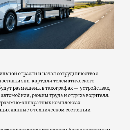
поставки sim-карт для телематического
будут размещены в тахографах — устройствах,
автомобиля, режим труда и отдыха водителя.
рограммно-аппаратных комплексах
щих данные о техническом состоянии
ает управление автопарком более системным.