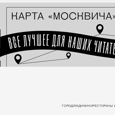
ГОРОД
ЛЮДИ
КИНО
РЕСТОРАНЫ 