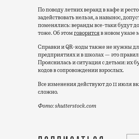
По поводу летних веранд в кафе и рест
задействовать нельзя, а навынос, допу
поменялись: веранды все-таки будут до
тоже. Об этом
говорится
в новом указе 
Справки и QR-коды также не нужны дл
предприятиях и в школах — это правил
Прояснилась и ситуация с детьми: их б
кодов в сопровождении взрослых.
Все изменения действуют до 11 июля вк
сложно.
Фото: shutterstock.com
Это уступка бизнесу (одна из немногих