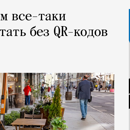
м все-таки
тать без QR-кодов