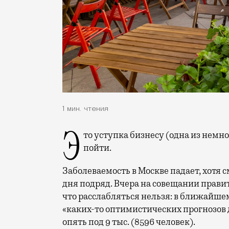
1 мин. чтения
Это уступка бизнесу (одна из немногих), на которую московские власти готовы
пойти.
Заболеваемость в Москве падает, хотя с
дня подряд. Вчера на совещании прави
что расслабляться нельзя: в ближайше
«каких-то оптимистических прогнозов 
опять под 9 тыс. (8596 человек).