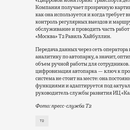
Компания получает прозрачную картину
как она используется и когда требует в
контроль регулярных выездов и маршру
обслуживание и проводить часть работ
«Москва» Т2 Равиль Хайбуллин.
Передача данных через сеть оператор
аналитику по автопарку, а значит, оп
объем ручной работы для сотрудников
цифровизация автопарка — ключ к про
система не стоит на месте: она постоя
функциями и адаптируется под актуал
руководитель службы развития ИЦ «К
Фото: пресс-служба Т2
Т2 развивает решения для автомобильн
Т2