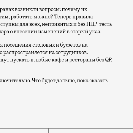
оранах возникли вопросы: почему их
стим, работать можно? Теперь правила
ступны для всех, непривитых и без ПЦР-теста
мэра о внесении изменений в старый указ.
я посещения столовых и буфетов на
о распространяется на сотрудников.
удут пускать в любые кафе и рестораны без QR-
лючительно. Что будет дальше, пока сказать
), на которую московские власти готовы пойти. Заболе