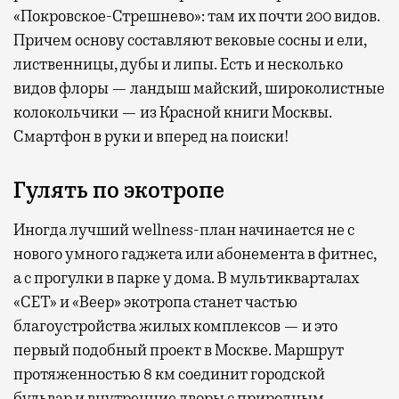
«Покровское-Стрешнево»: там их
почти 200 видов.
Причем основу составляют вековые сосны и ели,
лиственницы, дубы и липы. Есть и несколько
видов флоры — ландыш майский, широколистные
колокольчики — из Красной книги Москвы.
Смартфон в руки и вперед на поиски!
Гулять по экотропе
Иногда лучший wellness-план начинается не с
нового умного гаджета или абонемента в фитнес,
а с прогулки в парке у дома. В мультикварталах
«СЕТ» и «Веер» экотропа станет частью
благоустройства жилых комплексов — и это
первый подобный проект в Москве. Маршрут
протяженностью 8 км соединит городской
бульвар и внутренние дворы с природным