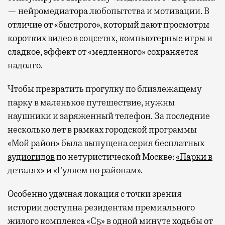
— нейромедиатора любопытства и мотивации. В
отличие от «быстрого», который дают просмотры
коротких видео в соцсетях, компьютерные игры и
сладкое, эффект от «медленного» сохраняется
надолго.
Чтобы превратить прогулку по близлежащему
парку в маленькое путешествие, нужны
наушники и заряженный телефон. За последние
несколько лет в рамках городской программы
«Мой район» была выпущена серия бесплатных
аудиогидов
по нетуристической Москве:
«Парки в
деталях»
и
«Гуляем по районам»
.
Особенно удачная локация с точки зрения
истории доступна резидентам премиального
жилого комплекса «С5»
в одной минуте ходьбы от