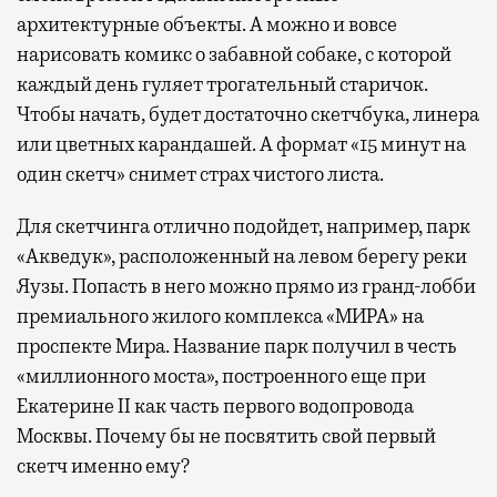
архитектурные объекты. А можно и вовсе
нарисовать комикс о забавной собаке, с которой
каждый день гуляет трогательный старичок.
Чтобы начать, будет достаточно скетчбука, линера
или цветных карандашей. А формат «15 минут на
один скетч» снимет страх чистого листа.
Для скетчинга отлично подойдет, например, парк
«Акведук», расположенный на левом берегу реки
Яузы. Попасть в него можно прямо из гранд-лобби
премиального жилого комплекса «МИРА» на
проспекте Мира. Название парк получил в честь
«миллионного моста», построенного еще при
Екатерине II как часть первого водопровода
Москвы. Почему бы не посвятить свой первый
скетч именно ему?