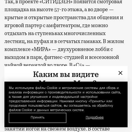
Так, в проекте «СИТИДЗЕН» появится смотровая
площадка на высоте 57-го этажа, а во дворе —
крытые и открытые пространства для общения и
игровой партер с амфитеатром, где можно
отдыхать на ступеньках многочисленных
лестниц, на пуфах и в сетчатых гамаках. В жилом
комплексе «МИРА» — двухуровневое лобби с
выходом в парк, фитнес-студией и всесезонной
чайной верандой во дворе. В «С5» —
×
многоуровневое арт-пространство на крыше,
переговорные, студия йоги и отдельно стоящий
ресторан авторской кухни. В новом премиальном
Мы используем файлы Сookie и метрические системы для сбора и
Уведомление 
анализа информации о производительности и использовании сайта,
проекте MR, клубном доме «26 ПАРКВЬЮ», на
а также для улучшения и индивидуальной настройки
предоставления информации. Нажимая кнопку «Принять» или
первых этажах предусмотрены уютные
продолжая пользоваться сайтом, вы соглашаетесь на обработку
файлов Cookie и данных метрических систем.
пространства для отдыха и деловых встреч, а в
Принять
Подробнее
закрытом дворе — фитнес-зоны и места для
занятий йогой на свежем воздухе. В составе