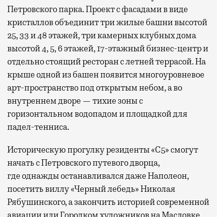
Петровского парка. Проект с фасадами в виде
кристаллов объединит три жилые башни высотой
25, 33 и 48 этажей, три камерных клубных дома
высотой 4, 5, 6 этажей, 17-этажный бизнес-центр и
отдельно стоящий ресторан с летней террасой. На
крыше одной из башен появится многоуровневое
арт-пространство под открытым небом, а во
внутреннем дворе — тихие зоны с
горизонтальном водопадом и площадкой для
падел-тенниса.
Историческую прогулку резиденты «С5» смогут
начать с Петровского путевого дворца,
где
однажды останавливался даже Наполеон,
посетить виллу «Черный лебедь» Николая
Рябушинского, а закончить историей современной
авиации или Городком художников на Масловке