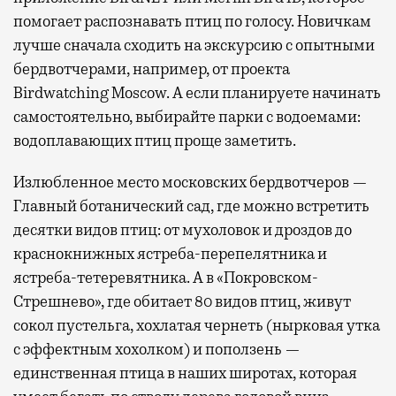
помогает распознавать птиц по голосу. Новичкам
лучше сначала сходить на экскурсию с опытными
бердвотчерами, например, от проекта
Birdwatching Moscow. А если планируете начинать
самостоятельно, выбирайте парки с водоемами:
водоплавающих птиц проще заметить.
Излюбленное место московских бердвотчеров —
Главный ботанический сад, где можно встретить
десятки видов птиц: от мухоловок и дроздов до
краснокнижных ястреба-перепелятника и
ястреба-тетеревятника. А в «Покровском-
Стрешнево», где обитает 80 видов птиц, живут
сокол пустельга, хохлатая чернеть (нырковая утка
с эффектным хохолком) и поползень —
единственная птица в наших широтах, которая