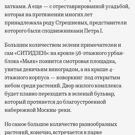
хатками. А еще — с отреставрированной усадьбой,
которая на протяжении многих лет
принадлежала роду Стрешневых, представители
которого были сподвижниками Петра I.
Большим количеством зелени примечателен и
сам «СИТИДЗЕН»: на кровле 56-этажного урбан-
блока «Маяк» появится смотровая площадка,
увитая девичьим виноградом, а на крыше 4-
этажного корпуса — коворкинг под открытым
небом среди растений. Двор жилого комплекса
будет плавно переходить в зеленый бульвар,
который протянется до благоустроенной
набережной Москвы-реки.
Но самое большое количество разнообразных
растений, конечно, встречается в парке