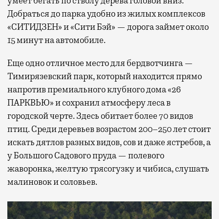
умеет бегать по стволу дерева головой вниз.
Добраться до парка удобно из жилых комплексов
«СИТИДЗЕН» и «Сити Бэй» — дорога займет около
15 минут на автомобиле.
Еще одно отличное место для бердвотчинга —
Тимирязевский парк, который находится прямо
напротив премиального клубного дома «26
ПАРКВЬЮ» и сохранил атмосферу леса в
городской черте. Здесь обитает более 70 видов
птиц. Среди деревьев возрастом 200–250 лет стоит
искать дятлов разных видов, сов и даже ястребов, а
у Большого Садового пруда — полевого
жаворонка, желтую трясогузку и чибиса, слушать
малиновок и соловьев.