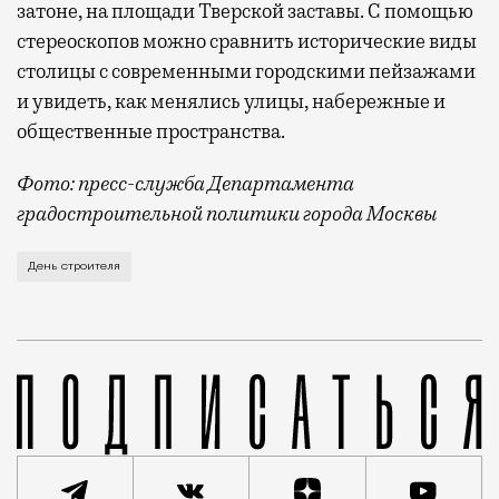
затоне, на площади Тверской заставы. С помощью
стереоскопов можно сравнить исторические виды
столицы с современными городскими пейзажами
и увидеть, как менялись улицы, набережные и
общественные пространства.
Фото: пресс-служба Департамента
градостроительной политики города Москвы
В этом году профессиональный праздник День строи
День строителя