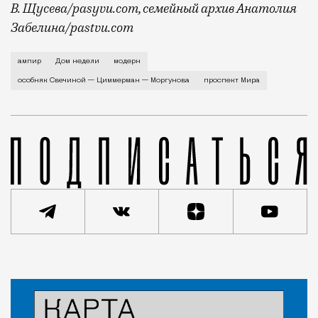
В. Щусева/pasyvu.com, семейный архив Анатолия
Забелина/pastvu.com
История каменного строения в Мещанской слободе —
ампир
Дом недели
модерн
особняк Свечиной — Циммерман — Моргунова
проспект Мира
Статья
Евгения Гершкович
Город