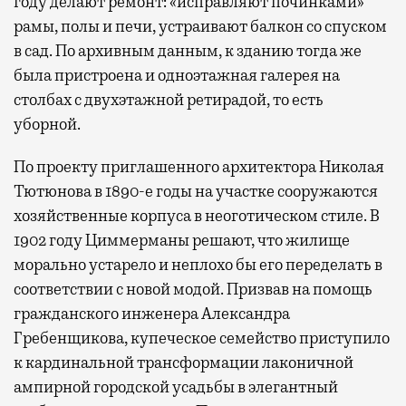
году делают ремонт: «исправляют починками»
рамы, полы и печи, устраивают балкон со спуском
в сад. По архивным данным, к зданию тогда же
была пристроена и одноэтажная галерея на
столбах с двухэтажной ретирадой, то есть
уборной.
По проекту приглашенного архитектора Николая
Тютюнова в 1890-е годы на участке сооружаются
хозяйственные корпуса в неоготическом стиле. В
1902 году Циммерманы решают, что жилище
морально устарело и неплохо бы его переделать в
соответствии с новой модой. Призвав на помощь
гражданского инженера Александра
Гребенщикова, купеческое семейство приступило
к кардинальной трансформации лаконичной
ампирной городской усадьбы в элегантный