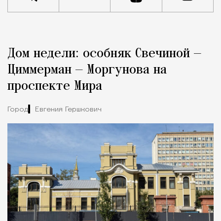
Реклама
Редакция Москвич Mag
Дом недели: особняк Свечиной —
Город
Циммерман — Моргунова на
проспекте Мира
Город
Евгения Гершкович