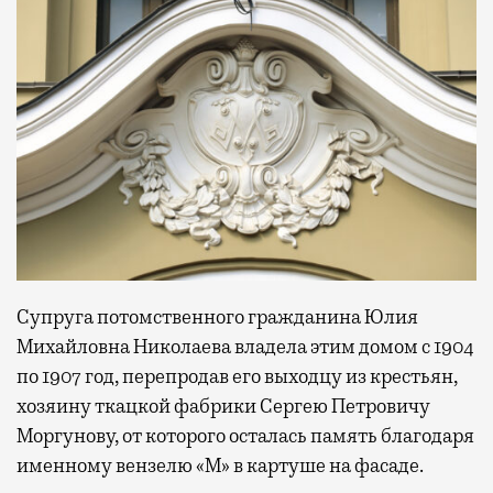
Супруга потомственного гражданина Юлия
Михайловна Николаева владела этим домом с 1904
по 1907 год, перепродав его выходцу из крестьян,
хозяину ткацкой фабрики Сергею Петровичу
Моргунову, от которого осталась память благодаря
именному вензелю «М» в картуше на фасаде.