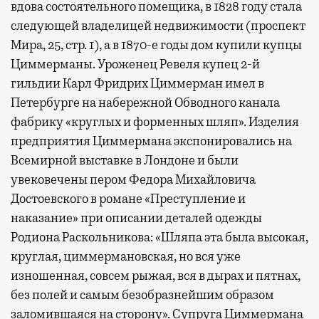
вдова состоятельного помещика, в 1828 году стала
следующей владелицей недвижимости (проспект
Мира, 25, стр. 1), а в 1870-е годы дом купили купцы
Циммерманы. Уроженец Ревеля купец 2-й
гильдии Карл Фридрих Циммерман имел в
Петербурге на набережной Обводного канала
фабрику «круглых и форменных шляп». Изделия
предприятия Циммермана экспонировались на
Всемирной выставке в Лондоне и были
увековечены пером Федора Михайловича
Достоевского в романе «Преступление и
наказание» при описании деталей одежды
Родиона Раскольникова: «Шляпа эта была высокая,
круглая, циммермановская, но вся уже
изношенная, совсем рыжая, вся в дырах и пятнах,
без полей и самым безобразнейшим образом
заломившаяся на сторону». Супруга Циммермана