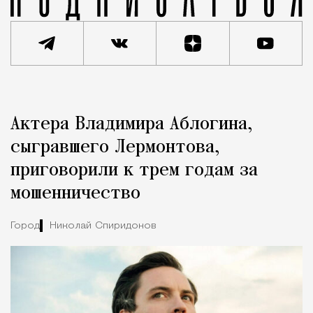
Реклама
Редакция Москвич Mag
Актера Владимира Аблогина,
Город
сыгравшего Лермонтова,
приговорили к трем годам за
мошенничество
Город
Николай Спиридонов