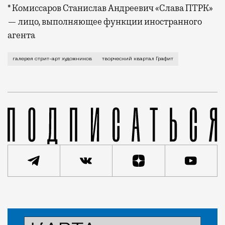
* Комиссаров Станислав Андреевич «Слава ПТРК»
— лицо, выполняющее функции иностранного
агента
Она станет частью творческого квартала «Графит», 
галерея стрит-арт художников
творческий квартал Графит
Статья
Редакция Москвич Mag
Город