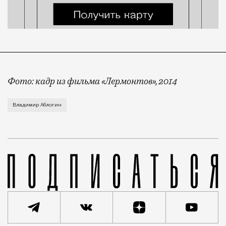
Фото: кадр из фильма «Лермонтов», 2014
Путь от литературной классики до уголовной оказал
Владимир Аблогин