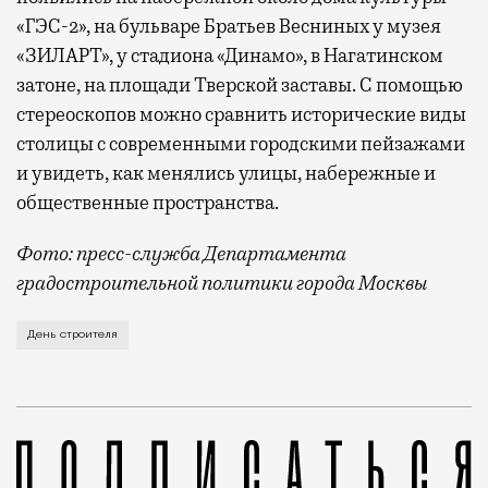
«ГЭС-2», на бульваре Братьев Весниных у музея
«ЗИЛАРТ», у стадиона «Динамо», в Нагатинском
затоне, на площади Тверской заставы. С помощью
стереоскопов можно сравнить исторические виды
столицы с современными городскими пейзажами
и увидеть, как менялись улицы, набережные и
общественные пространства.
Фото: пресс-служба Департамента
градостроительной политики города Москвы
В этом году профессиональный праздник День строи
День строителя