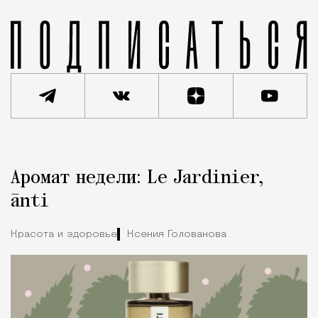
Реклама
Редакция Москвич Mag
Аромат недели: Le Jardinier,
Город
ānti
Красота и здоровье
Ксения Голованова