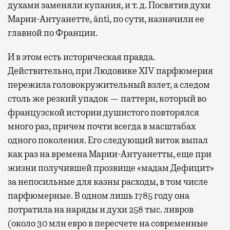
духами заменяли купания, и т. д. Посвятив духи
Марии-Антуанетте, ānti, по сути, назначили ее
главной по Франции.
И в этом есть историческая правда.
Действительно, при Людовике XIV парфюмерия
пережила головокружительный взлет, а следом
столь же резкий упадок — паттерн, который во
французской истории душистого повторялся
много раз, причем почти всегда в масштабах
одного поколения. Его следующий виток выпал
как раз на времена Марии-Антуанетты, еще при
жизни получившей прозвище «мадам Дефицит»
за непосильные для казны расходы, в том числе
парфюмерные. В одном лишь 1785 году она
потратила на наряды и духи 258 тыс. ливров
(около 30 млн евро в пересчете на современные