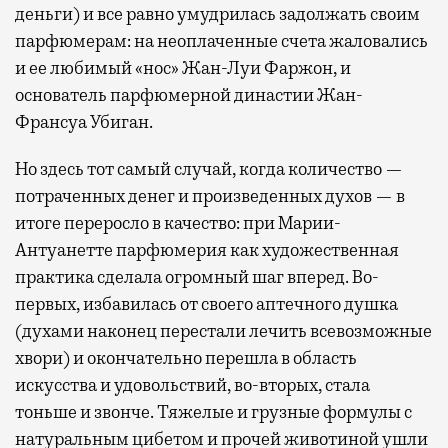
деньги) и все равно умудрилась задолжать своим
парфюмерам: на неоплаченные счета жаловались
и ее любимый «нос» Жан-Луи Фаржон, и
основатель парфюмерной династии Жан-
Франсуа Убиган.
Но здесь тот самый случай, когда количество —
потраченных денег и произведенных духов — в
итоге переросло в качество: при Марии-
Антуанетте парфюмерия как художественная
практика сделала огромный шаг вперед. Во-
первых, избавилась от своего аптечного душка
(духами наконец перестали лечить всевозможные
хвори) и окончательно перешла в область
искусства и удовольствий, во-вторых, стала
тоньше и звонче. Тяжелые и грузные формулы с
натуральным цибетом и прочей животиной ушли