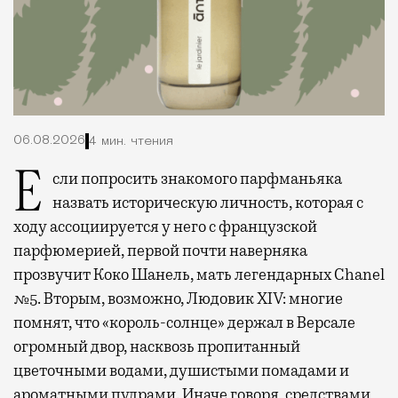
06.08.2026
4 мин. чтения
Если попросить знакомого парфманьяка
назвать историческую личность, которая с
ходу ассоциируется у него с французской
парфюмерией, первой почти наверняка
прозвучит Коко Шанель, мать легендарных Chanel
№5. Вторым, возможно, Людовик XIV: многие
помнят, что «король-солнце» держал в Версале
огромный двор, насквозь пропитанный
цветочными водами, душистыми помадами и
ароматными пудрами. Иначе говоря, средствами