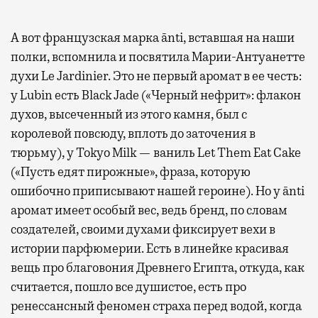
А вот французская марка ānti, вставшая на наши
полки, вспомнила и посвятила Марии-Антуанетте
духи Le Jardinier. Это не первый аромат в ее честь:
у Lubin есть Black Jade («Черный нефрит»: флакон
духов, высеченный из этого камня, был с
королевой повсюду, вплоть до заточения в
тюрьму), у Tokyo Milk — ваниль Let Them Eat Cake
(«Пусть едят пирожные», фраза, которую
ошибочно приписывают нашей героине). Но у ānti
аромат имеет особый вес, ведь бренд, по словам
создателей, своими духами фиксирует вехи в
истории парфюмерии. Есть в линейке красивая
вещь про благовония Древнего Египта, откуда, как
считается, пошло все душистое, есть про
ренессансный феномен страха перед водой, когда