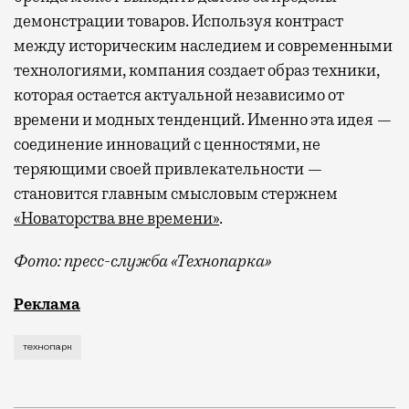
демонстрации товаров. Используя контраст
между историческим наследием и современными
технологиями, компания создает образ техники,
которая остается актуальной независимо от
времени и модных тенденций. Именно эта идея —
соединение инноваций с ценностями, не
теряющими своей привлекательности —
становится главным смысловым стержнем
«Новаторства вне времени»
.
Фото: пресс-служба «Технопарка»
Рекламные кампании техники редко выходят за рамк
Реклама
технопарк