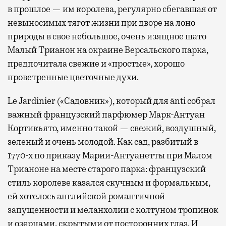
в прошлое — им королева, регулярно cбегавшая от
невыносимых тягот жизни при дворе на лоно
природы в свое небольшое, очень изящное шато
Малый Трианон на окраине Версальского парка,
предпочитала свежие и «простые», хорошо
проветренные цветочные духи.
Le Jardinier («Садовник»), который для ānti собрал
важный французский парфюмер Марк-Антуан
Кортикьято, именно такой — свежий, воздушный,
зеленый и очень молодой. Как сад, разбитый в
1770-х по приказу Марии-Антуанетты при Малом
Трианоне на месте старого парка: французский
стиль королеве казался скучным и формальным,
ей хотелось английской романтичной
запущенности и меланхолии с колтуном тропинок
и озерцами, скрытыми от посторонних глаз. И