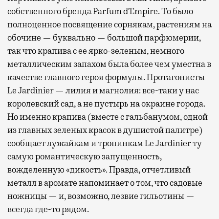
собственного бренда Parfum d’Empire. То было
полноценное посвящение сорнякам, растениям на
обочине — буквально — большой парфюмерии,
так что крапива с ее ярко-зеленым, немного
металлическим запахом была более чем уместна в
качестве главного героя формулы. Протагонисты
Le Jardinier — лилия и магнолия: все-таки у нас
королевский сад, а не пустырь на окраине города.
Но именно крапива (вместе с гальбанумом, одной
из главных зеленых красок в душистой палитре)
сообщает лужайкам и тропинкам Le Jardinier ту
самую романтическую запущенность,
вожделенную «дикость». Правда, отчетливый
металл в аромате напоминает о том, что садовые
ножницы — и, возможно, лезвие гильотины —
всегда где-то рядом.