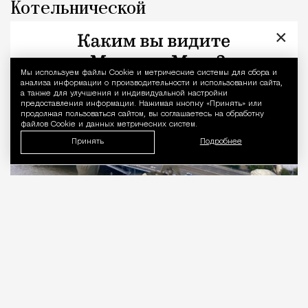
Котельнической
×
Город
Наталья Журавлева
Мы используем файлы Сookie и метрические системы для сбора и
Уведомление 
анализа информации о производительности и использовании сайта,
а также для улучшения и индивидуальной настройки
предоставления информации. Нажимая кнопку «Принять» или
продолжая пользоваться сайтом, вы соглашаетесь на обработку
файлов Cookie и данных метрических систем.
Принять
Подробнее
06.08.2026
3 мин. чтения
Тридцать первый этаж. 176 метров над
уровнем Москвы-реки, у слияния с Яузой.
Подо мной город, который задумывали как