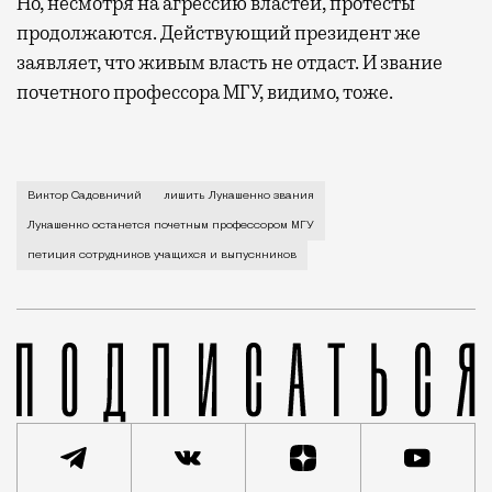
Но, несмотря на агрессию властей, протесты
продолжаются. Действующий президент же
заявляет, что живым власть не отдаст. И звание
почетного профессора МГУ, видимо, тоже.
Инициатива лишить белорусского президента соотве
Виктор Садовничий
лишить Лукашенко звания
Лукашенко останется почетным профессором МГУ
петиция сотрудников учащихся и выпускников