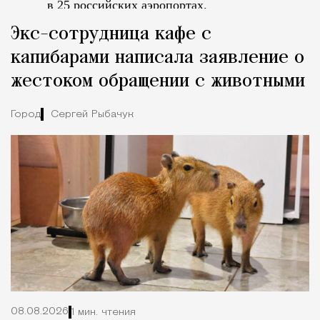
в 25 российских аэропортах.
Tcпециальный проектКаждый москвич знает — отпуск нач
Экс-сотрудница кафе с
капибарами написала заявление о
жестоком обращении с животными
Город
Сергей Рыбачук
08.08.2026
1 мин. чтения