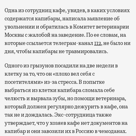
Одна из сотрудниц кафе, увидев, в каких условиях
содержатся капибары, написала заявление об
увольнении и обратилась в Комитет ветеринарии
Москвы с жалобой на заведение. По ее словам, на
которые ссылается телеграм-канал
112
, не было ни
Современный путешественник часто берет
дня, чтобы капибары не травмировались.
с собой не только чемодан, но и ноутбук.
А ожидание рейса все чаще превращается
Одного из грызунов посадили на две недели в
не в потерянное время, а в возможность
клетку за то, что он «плохо вел себя с
спокойно закончить дела или спланировать
посетителями» из-за стресса. В попытке
активности в путешествии, например
выбраться из клетки капибара сломала себе
забронировать нужные билеты и рестораны.
челюсть и вырвала зубы, но помощи ветеринара,
который должен регулярно дежурить в кафе, она
так не и дождалась. Экс-сотрудница также
Бизнес-зал становится местом, где можно
утверждает, что у хозяев кафе нет документов на
провести переговоры, поработать или просто
капибар и они завозили их в Россию в чемоданах.