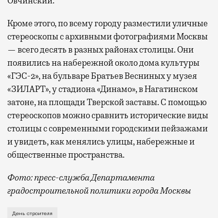
Овчинский.
Кроме этого, по всему городу разместили уличные
стереоскопы с архивными фотографиями Москвы
— всего десять в разных районах столицы. Они
появились на набережной около дома культуры
«ГЭС-2», на бульваре Братьев Весниных у музея
«ЗИЛАРТ», у стадиона «Динамо», в Нагатинском
затоне, на площади Тверской заставы. С помощью
стереоскопов можно сравнить исторические виды
столицы с современными городскими пейзажами
и увидеть, как менялись улицы, набережные и
общественные пространства.
Фото: пресс-служба Департамента
градостроительной политики города Москвы
В этом году профессиональный праздник День строи
День строителя