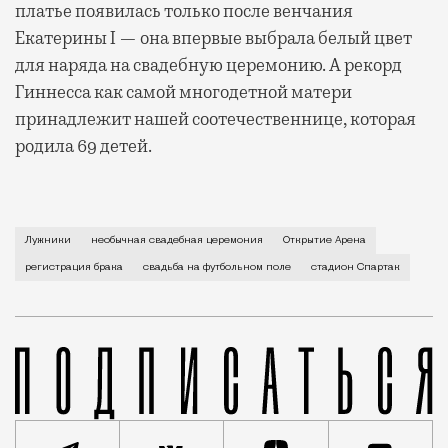
платье появилась только после венчания
Екатерины I — она впервые выбрала белый цвет
для наряда на свадебную церемонию. А рекорд
Гиннесса как самой многодетной матери
принадлежит нашей соотечественнице, которая
родила 69 детей.
Не все знают, что провести роспись можно не тольк
Лужники
необычная свадебная церемония
Открытие Арена
регистрация брака
свадьба на футбольном поле
стадион Спартак