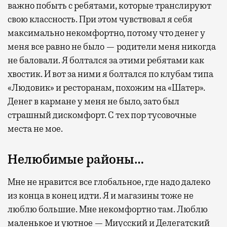
важно побыть с ребятами, которые транслируют
свою классность. При этом чувствовал я себя
максимально некомфортно, потому что денег у
меня все равно не было — родители меня никогда
не баловали. Я болтался за этими ребятами как
хвостик. И вот за ними я болтался по клубам типа
«Людовик» и ресторанам, похожим на «Шатер».
Денег в кармане у меня не было, зато был
страшный дискомфорт. С тех пор тусовочные
места не мое.
Нелюбимые районы…
Мне не нравится все глобальное, где надо далеко
из конца в конец идти. Я и магазины тоже не
люблю большие. Мне некомфортно там. Люблю
маленькое и уютное — Миусский и Делегатский