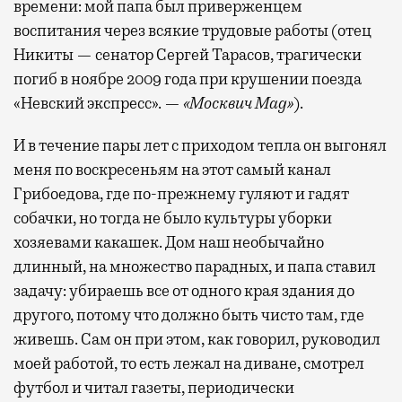
времени: мой папа был приверженцем
воспитания через всякие трудовые работы (отец
Никиты — сенатор Сергей Тарасов, трагически
погиб в ноябре 2009 года при крушении поезда
«Невский экспресс». —
«Москвич Mag»
).
И в течение пары лет с приходом тепла он выгонял
меня по воскресеньям на этот самый канал
Грибоедова, где по-прежнему гуляют и гадят
собачки, но тогда не было культуры уборки
хозяевами какашек. Дом наш необычайно
длинный, на множество парадных, и папа ставил
задачу: убираешь все от одного края здания до
другого, потому что должно быть чисто там, где
живешь. Сам он при этом, как говорил, руководил
моей работой, то есть лежал на диване, смотрел
футбол и читал газеты, периодически