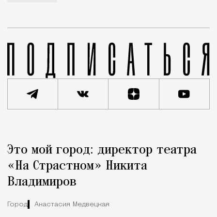
Реклама
Редакция Москвич Mag
Это мой город: директор театра
Город
«На Страстном» Никита
Владимиров
Город
Анастасия Медвецкая