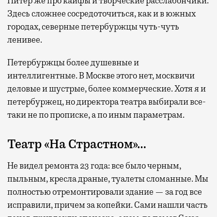
Питер же про кайфы и творческие расслабончики.
Здесь сложнее сосредоточиться, как и в южных
городах, северные петербуржцы чуть-чуть
ленивее.
Петербуржцы более душевные и
интеллигентные. В Москве этого нет, москвичи
деловые и шустрые, более коммерческие. Хотя я и
петербуржец, но директора театра выбирали все-
таки не по прописке, а по иным параметрам.
Театр «На Страстном»…
Не видел ремонта 23 года: все было черным,
пыльным, кресла драные, туалеты сломанные. Мы
полностью отремонтировали здание — за год все
исправили, причем за копейки. Сами нашли часть