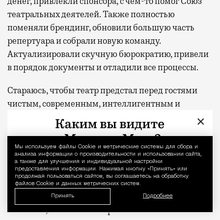
денег, привлекли спонсора, с чем-то помог Союз
театральных деятелей. Также полностью
поменяли брендинг, обновили большую часть
репертуара и собрали новую команду.
Актуализировали скучную бюрократию, привели
в порядок документы и отладили все процессы.
Стараюсь, чтобы театр предстал перед гостями
чистым, современным, интеллигентным и
уютным. Пытаюсь создать сервисный театр. Здесь
×
культ гостя, а не режиссера. В репертуаре
эмоционально поддерживающие, положительные
Мы используем файлы Сookie и метрические системы для сбора и
Уведомление 
постановки. Наш театр становится удовольствием
анализа информации о производительности и использовании сайта,
а также для улучшения и индивидуальной настройки
не для театралов критиков, а для простых людей,
предоставления информации. Нажимая кнопку «Принять» или
продолжая пользоваться сайтом, вы соглашаетесь на обработку
которые хотят интеллигентно и культурно
файлов Cookie и данных метрических систем.
провести время. С хорошим сервисом и без
Принять
Подробнее
сложного, непонятного арт-контента.