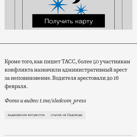
Кроме того, как пишет ТАСС, более 50 участникам
конфликта назначили административный арест
за неповиновение. Водителя арестовали до 16
февраля.
Фото и видео: t.me/sledcom_press
Стычка с полицейскими, которую СМИ обсуждали все
выдворение мигрантов
стычка на Садоводе