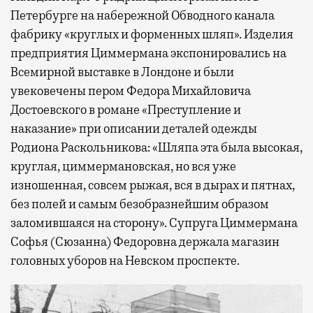
Петербурге на набережной Обводного канала
фабрику «круглых и форменных шляп». Изделия
предприятия Циммермана экспонировались на
Всемирной выставке в Лондоне и были
увековечены пером Федора Михайловича
Достоевского в романе «Преступление и
наказание» при описании деталей одежды
Родиона Раскольникова: «Шляпа эта была высокая,
круглая, циммермановская, но вся уже
изношенная, совсем рыжая, вся в дырах и пятнах,
без полей и самым безобразнейшим образом
заломившаяся на сторону». Супруга Циммермана
Софья (Сюзанна) Федоровна держала магазин
головных уборов на Невском проспекте.