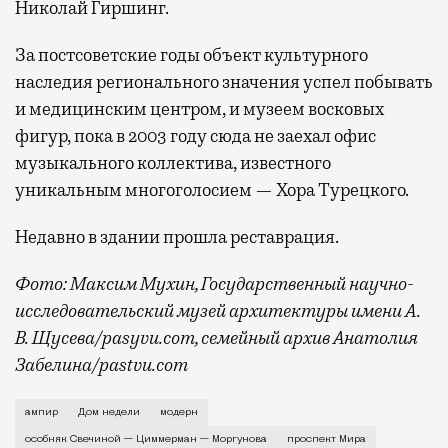
Николай Гиршинг.
За постсоветские годы объект культурного
наследия регионального значения успел побывать
и медицинским центром, и музеем восковых
фигур, пока в 2003 году сюда не заехал офис
музыкального коллектива, известного
уникальным многоголосием — Хора Турецкого.
Недавно в здании прошла реставрация.
Фото: Максим Мухин, Государственный научно-
исследовательский музей архитектуры имени А.
В. Щусева/pasyvu.com, семейный архив Анатолия
Забелина/pastvu.com
История каменного строения в Мещанской слободе —
ампир
Дом недели
модерн
особняк Свечиной — Циммерман — Моргунова
проспект Мира