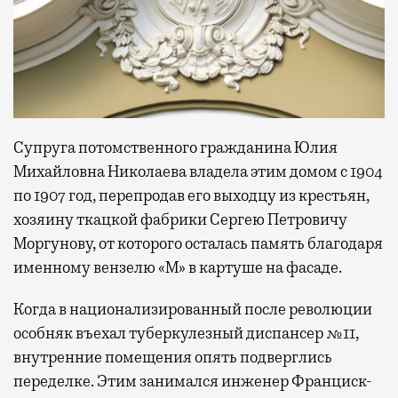
Супруга потомственного гражданина Юлия
Михайловна Николаева владела этим домом с 1904
по 1907 год, перепродав его выходцу из крестьян,
хозяину ткацкой фабрики Сергею Петровичу
Моргунову, от которого осталась память благодаря
именному вензелю «М» в картуше на фасаде.
Когда в национализированный после революции
особняк въехал туберкулезный диспансер №11,
внутренние помещения опять подверглись
переделке. Этим занимался инженер Франциск-