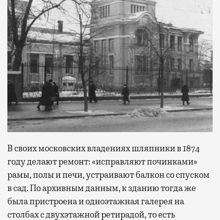
В своих московских владениях шляпники в 1874
году делают ремонт: «исправляют починками»
рамы, полы и печи, устраивают балкон со спуском
в сад. По архивным данным, к зданию тогда же
была пристроена и одноэтажная галерея на
столбах с двухэтажной ретирадой, то есть