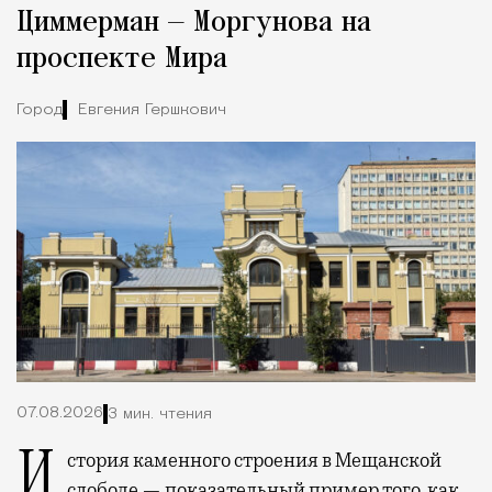
Циммерман — Моргунова на
проспекте Мира
Город
Евгения Гершкович
07.08.2026
3 мин. чтения
История каменного строения в Мещанской
слободе — показательный пример того, как