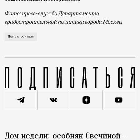
Фото: пресс-служба Департамента
градостроительной политики города Москвы
В этом году профессиональный праздник День строи
День строителя
Реклама
Редакция Москвич Mag
Дом недели: особняк Свечиной —
Город