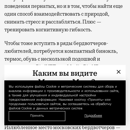
поведения пернатых, но и в том, чтобы найти еще
один способ взаимодействовать с природой,
снимать стресс и расслабляться. Плюс —
тренировать когнитивную гибкость.
Чтобы тоже вступить в ряды бердвотчеров-
любителей, потребуется компактный бинокль,
термос, обувь с нескользкой подошвой и
приложение BirdNET или Merlin Bird ID, которое
×
помогает распознавать птиц по голосу. Новичкам
лучше сначала сходить на экскурсию с опытными
Мы используем файлы Сookie и метрические системы для сбора и
Уведомление 
бердвотчерами, например, от проекта
анализа информации о производительности и использовании сайта,
а также для улучшения и индивидуальной настройки
Birdwatching Moscow. А если планируете начинать
предоставления информации. Нажимая кнопку «Принять» или
самостоятельно, выбирайте парки с водоемами:
продолжая пользоваться сайтом, вы соглашаетесь на обработку
файлов Cookie и данных метрических систем.
водоплавающих птиц проще заметить.
Принять
Подробнее
Излюбленное место московских бердвотчеров —