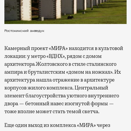
Ростокинский акведук
Камерный проект «МИРА» находится в культовой
локации: у метро «ВДНХ», рядом с домом
архитектора Жолтовского в стиле сталинского
ампира и бруталистским «домом на ножках». Их
архитектура нашла отражение в архитектуре
корпусов жилого комплекса. Центральный
элемент благоустройства уютного внутреннего
двора — бетонный навес изогнутой формы —
тоже вполне может стать темой скетча.
Еще один выход из комплекса «МИРА» через