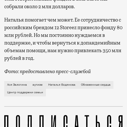
собрали около 2 млн долларов.
Наталья помогает чем может. Ее сотрудничество с
российским брендом 12 Storeez принесло фонду 80
млн рублей. Но мы постоянно нуждаемся в
поддержке, и чтобы вернуться к допандемийным
объемам помощи, нам нужно привлекать 350 млн
рублей в год.
Фото: предоставлено пресс-службой
Супермодель Наталья Водянова учредила благотвори
Ася Залогина
аутизм
Наталья Водянова
Обнаженные сердца
Центр поддержки семьи