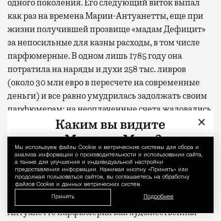
одного поколения. Его следующий виток выпал
как раз на времена Марии-Антуанетты, еще при
жизни получившей прозвище «мадам Дефицит»
за непосильные для казны расходы, в том числе
парфюмерные. В одном лишь 1785 году она
потратила на наряды и духи 258 тыс. ливров
(около 30 млн евро в пересчете на современные
деньги) и все равно умудрилась задолжать своим
парфюмерам: на неоплаченные счета жаловались
×
и ее любимый «нос» Жан-Луи Фаржон, и
основатель парфюмерной династии Жан-
Франсуа Убиган.
Мы используем файлы Сookie и метрические системы для сбора и
Уведомление 
анализа информации о производительности и использовании сайта,
а также для улучшения и индивидуальной настройки
Но здесь тот самый случай, когда количество —
предоставления информации. Нажимая кнопку «Принять» или
продолжая пользоваться сайтом, вы соглашаетесь на обработку
потраченных денег и произведенных духов — в
файлов Cookie и данных метрических систем.
итоге переросло в качество: при Марии-
Принять
Подробнее
Антуанетте парфюмерия как художественная