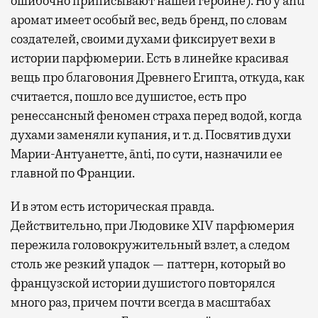
ошибочно приписывают нашей героине). Но у ānti
в лаунжах. В аэропортах их обычно
аромат имеет особый вес, ведь бренд, по словам
несколько — в разных зонах воздушных
создателей, своими духами фиксирует вехи в
гаваней. На некоторых вокзалах — тоже.
истории парфюмерии. Есть в линейке красивая
Лаунжи доступны на Ленинградском,
вещь про благовония Древнего Египта, откуда, как
Павелецком, Казанском, Ярославском
считается, пошло все душистое, есть про
и Курском вокзалах.
Попасть в бизнес-залы
ренессансный феномен страха перед водой, когда
могут держатели карт Mir Supreme. Причем
духами заменяли купания, и т. д. Посвятив духи
не только в столице. Всего доступно более
Марии-Антуанетте, ānti, по сути, назначили ее
1000 бизнес-залов по всему миру.
главной по Франции.
И в этом есть историческая правда.
Действительно, при Людовике XIV парфюмерия
пережила головокружительный взлет, а следом
столь же резкий упадок — паттерн, который во
французской истории душистого повторялся
много раз, причем почти всегда в масштабах