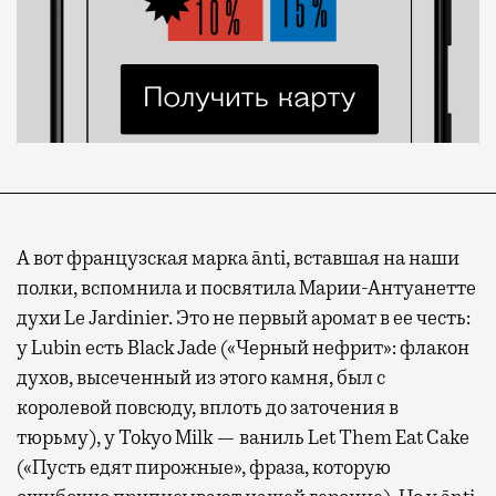
Современный путешественник часто берет
с собой не только чемодан, но и ноутбук.
А ожидание рейса все чаще превращается
не в потерянное время, а в возможность
спокойно закончить дела или спланировать
активности в путешествии, например
А вот французская марка ānti, вставшая на наши
забронировать нужные билеты и рестораны.
полки, вспомнила и посвятила Марии-Антуанетте
духи Le Jardinier. Это не первый аромат в ее честь:
у Lubin есть Black Jade («Черный нефрит»: флакон
Бизнес-зал становится местом, где можно
духов, высеченный из этого камня, был с
провести переговоры, поработать или просто
королевой повсюду, вплоть до заточения в
выпить кофе, наблюдая сквозь панорамные
тюрьму), у Tokyo Milk — ваниль Let Them Eat Cake
окна за тем, как взлетают и садятся
(«Пусть едят пирожные», фраза, которую
самолеты. В Москве нет недостатка