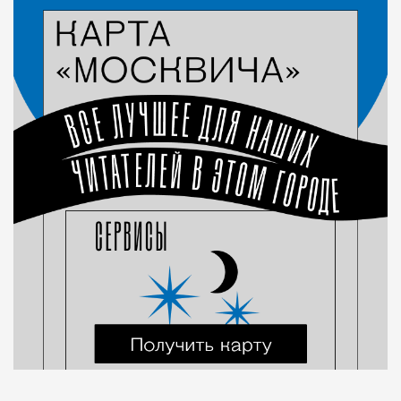
Город