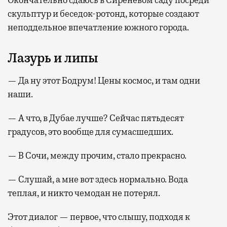
Окончательно сдаюсь в Сиреневом саду посреди
скульптур и беседок-ротонд, которые создают
неподдельное впечатление южного города.
Лазурь и липы
— Да ну этот Бодрум! Цены космос, и там одни
наши.
— А что, в Дубае лучше? Сейчас пятьдесят
градусов, это вообще для сумасшедших.
— В Сочи, между прочим, стало прекрасно.
— Слушай, а мне вот здесь нормально. Вода
теплая, и никто чемодан не потерял.
Этот диалог — первое, что слышу, подходя к