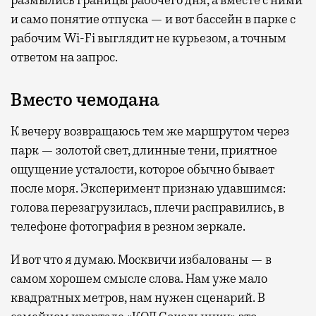
размылись границы рабочего дня, а вместе с ними
и само понятие отпуска — и вот бассейн в парке с
рабочим Wi-Fi выглядит не курьезом, а точным
ответом на запрос.
Вместо чемодана
К вечеру возвращаюсь тем же маршрутом через
парк — золотой свет, длинные тени, приятное
ощущение усталости, которое обычно бывает
после моря. Эксперимент признаю удавшимся:
голова перезагрузилась, плечи расправились, в
телефоне фотография в резном зеркале.
И вот что я думаю. Москвичи избалованы — в
самом хорошем смысле слова. Нам уже мало
квадратных метров, нам нужен сценарий. В