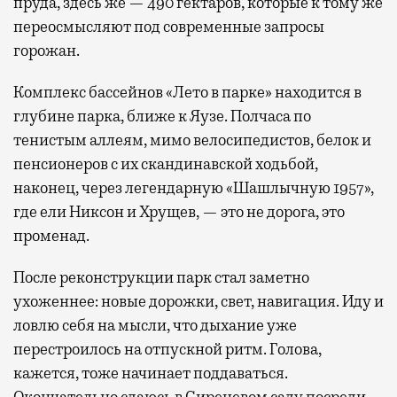
пруда, здесь же — 490 гектаров, которые к тому же
переосмысляют под современные запросы
горожан.
Комплекс бассейнов «Лето в парке» находится в
глубине парка, ближе к Яузе. Полчаса по
тенистым аллеям, мимо велосипедистов, белок и
пенсионеров с их скандинавской ходьбой,
наконец, через легендарную «Шашлычную 1957»,
где ели Никсон и Хрущев, — это не дорога, это
променад.
После реконструкции парк стал заметно
ухоженнее: новые дорожки, свет, навигация. Иду и
ловлю себя на мысли, что дыхание уже
перестроилось на отпускной ритм. Голова,
кажется, тоже начинает поддаваться.