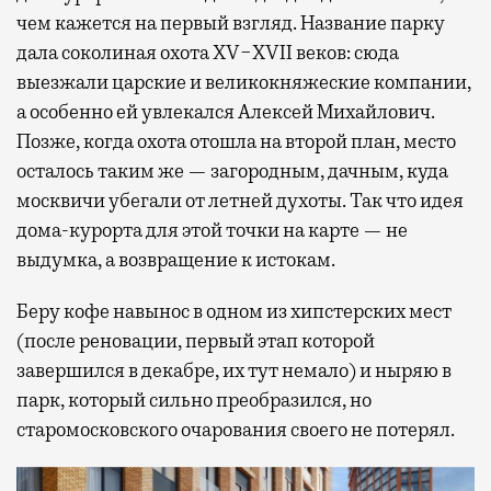
чем кажется на первый взгляд. Название парку
дала соколиная охота XV−XVII веков: сюда
выезжали царские и великокняжеские компании,
а особенно ей увлекался Алексей Михайлович.
Позже, когда охота отошла на второй план, место
осталось таким же — загородным, дачным, куда
москвичи убегали от летней духоты. Так что идея
дома-курорта для этой точки на карте — не
выдумка, а возвращение к истокам.
Беру кофе навынос в одном из хипстерских мест
(после реновации, первый этап которой
завершился в декабре, их тут немало) и ныряю в
парк, который сильно преобразился, но
старомосковского очарования своего не потерял.