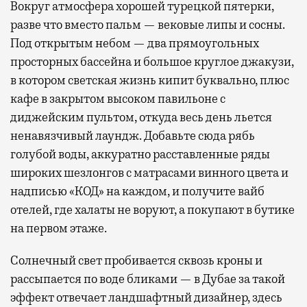
Вокруг атмосфера хорошей турецкой пятерки,
разве что вместо пальм — вековые липы и сосны.
Под открытым небом — два прямоугольных
просторных бассейна и большое круглое джакузи,
в котором светская жизнь кипит буквально, плюс
кафе в закрытом высоком павильоне с
диджейским пультом, откуда весь день льется
ненавязчивый лаундж. Добавьте сюда рябь
голубой воды, аккуратно расставленные ряды
широких шезлонгов с матрасами винного цвета и
надписью «КОД» на каждом, и получите вайб
отелей, где халаты не воруют, а покупают в бутике
на первом этаже.
Солнечный свет пробивается сквозь кроны и
рассыпается по воде бликами — в Дубае за такой
эффект отвечает ландшафтный дизайнер, здесь