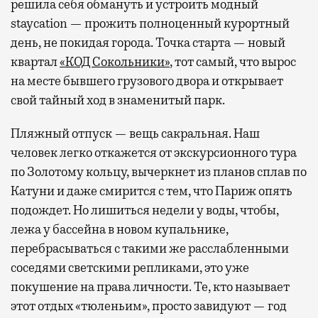
решила себя обмануть и устроить модный
staycation — прожить полноценный курортный
день, не покидая города. Точка старта — новый
квартал
«КОД Сокольники»
, тот самый, что вырос
на месте бывшего грузового двора и открывает
свой тайный ход в знаменитый парк.
Пляжный отпуск — вещь сакральная. Наш
человек легко откажется от экскурсионного тура
по Золотому кольцу, вычеркнет из планов сплав по
Катуни и даже смирится с тем, что Париж опять
подождет. Но лишиться недели у воды, чтобы,
лежа у бассейна в новом купальнике,
перебрасываться с такими же расслабленными
соседями светскими репликами, это уже
покушение на права личности. Те, кто называет
этот отдых «тюленьим», просто завидуют — год