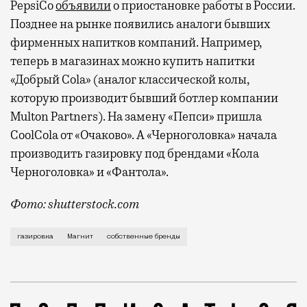
PepsiCo
объявили
о приостановке работы в России.
Позднее на рынке появились аналоги бывших
фирменных напитков компаний. Например,
теперь в магазинах можно купить напитки
«Добрый Cola» (аналог классической колы,
которую производит бывший ботлер компании
Multon Partners). На замену «Пепси» пришла
CoolCola от «Очаково». А «Черноголовка» начала
производить газировку под брендами «Кола
Черноголовка» и «Фантола».
Фото: shutterstock.com
Их предварительные названия Mtiani, Alfa Tauri и 
газировка
Магнит
собственные бренды