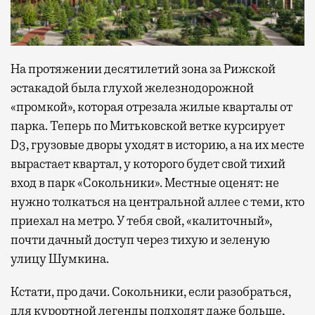
На протяжении десятилетий зона за Рижской
эстакадой была глухой железнодорожной
«промкой», которая отрезала жилые кварталы от
парка. Теперь по Митьковской ветке курсирует
D3, грузовые дворы уходят в историю, а на их месте
вырастает квартал, у которого будет свой тихий
вход в парк «Сокольники». Местные оценят: не
нужно толкаться на центральной аллее с теми, кто
приехал на метро. У тебя свой, «калиточный»,
почти дачный доступ через тихую и зеленую
улицу Шумкина.
Кстати, про дачи. Сокольники, если разобраться,
для курортной легенды подходят даже больше,