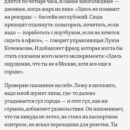
длятся по четыре часа, и самые многолюдные —
дневные, когда жара на пике. «Здесь не плавают
на рекорды — бассейн неглубокий. Сюда
приходят отдохнуть: позагорать, почитать, если
надо — поработать с ноутбуком, если не хочется
сидеть в офисе», — говорит управляющая Луиза
Кочемасова. И добавляет фразу, которая могла бы
стать слоганом всего моего эксперимента: «Здесь
ощущение, что ты не в Москве, хотя все еще в
городе».
Проверяю сказанное на себе. Лежу в шезлонге,
надо мной шумят липы, где-то далеко
угадывается гул города — и этот гул, как ни
странно, добавляет удовольствия. Он напоминает,
что ты никуда не летел, не стоял на паспортном
контроле, не искал переходник для розетки. Ты