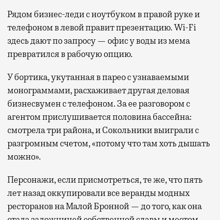
Рядом бизнес-леди с ноутбуком в правой руке и
телефоном в левой правит презентацию. Wi-Fi
здесь дают по запросу — офис у воды из мема
превратился в рабочую опцию.
У бортика, укутанная в парео с узнаваемыми
монограммами, расхаживает другая деловая
бизнесвумен с телефоном. За ее разговором с
агентом прислушивается половина бассейна:
смотрела три района, и Сокольники выиграли с
разгромным счетом, «потому что там хоть дышать
можно».
Персонажи, если присмотреться, те же, что пять
лет назад оккупировали все веранды модных
ресторанов на Малой Бронной — до того, как она
стала заложницей собственной славы и местом