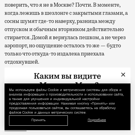
поверить, что я не в Москве? Почти. В моменте,
когда лежишь в шезлонге с закрытыми глазами, а
сосны шумят где-то наверху, разница между
отпуском и обычным вторником действительно
стирается. Домой я вернулась пешком, а не через
аэропорт, но ощущение осталось то же — будто
только что откуда-то издалека приехала
отдохнувшей.
×
С проектной декларацией можно ознакомиться по
ссылке
.
Мы используем файлы Сookie и метрические системы для сбора и
Уведомление 
анализа информации о производительности и использовании сайта,
Фото:
пресс-служба девелоперской компании
а также для улучшения и индивидуальной настройки
предоставления информации. Нажимая кнопку «Принять» или
«Новая Эра» и пресс-служба АНО «Развитие
продолжая пользоваться сайтом, вы соглашаетесь на обработку
файлов Cookie и данных метрических систем.
парков»
Принять
Подробнее
Отпуск в этом году у меня кочует: сначала пе
Реклама