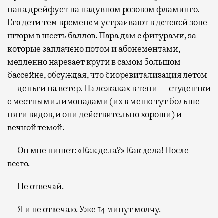
папа дрейфует на надувном розовом фламинго.
Его дети тем временем устраивают в детской зоне
шторм в шесть баллов. Пара дам с фигурами, за
которые заплачено потом и абонементами,
медленно нарезает круги в самом большом
бассейне, обсуждая, что биоревитализация летом
— деньги на ветер. На лежаках в тени — студентки
с местными лимонадами (их в меню тут больше
пяти видов, и они действительно хороши) и
вечной темой:
— Он мне пишет: «Как дела?» Как дела! После
всего.
— Не отвечай.
— Я и не отвечаю. Уже 14 минут молчу.