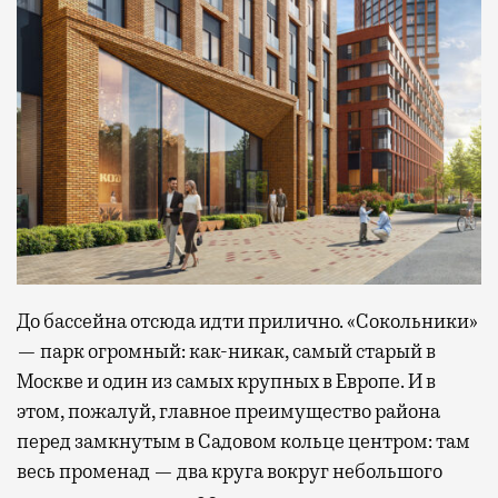
До бассейна отсюда идти прилично. «Сокольники»
— парк огромный: как-никак, самый старый в
Москве и один из самых крупных в Европе. И в
этом, пожалуй, главное преимущество района
перед замкнутым в Садовом кольце центром: там
весь променад — два круга вокруг небольшого