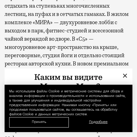
отдыхать на ступеньках многочисленных
лестниц, на пуфах и в сетчатых гамаках. В жилом
комплексе «МИРА» — двухуровневое лобби с
выходом в парк, фитнес-студией и всесезонной
чайной верандой во дворе. В «С5» —
многоуровневое арт-пространство на крыше,
переговорные, студия йоги и отдельно стоящий
ресторан авторской кухни. В новом премиальном
проекте MR, клубном доме «26 ПАРКВЬЮ», на
×
первых этажах предусмотрены уютные
пространства для отдыха и деловых встреч, а в
Мы используем файлы Сookie и метрические системы для сбора и
Уведомление 
закрытом дворе — фитнес-зоны и места для
анализа информации о производительности и использовании сайта,
а также для улучшения и индивидуальной настройки
занятий йогой на свежем воздухе. В составе
предоставления информации. Нажимая кнопку «Принять» или
продолжая пользоваться сайтом, вы соглашаетесь на обработку
проектов «СЕТ» и «Веер»
появится
первая в Москве
файлов Cookie и данных метрических систем.
экотропа, встроенная в состав жилых комплексов,
Принять
Подробнее
гастрокластер, состоящий из восьми ресторанов и