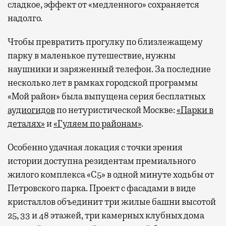
сладкое, эффект от «медленного» сохраняется
надолго.
Чтобы превратить прогулку по близлежащему
парку в маленькое путешествие, нужны
наушники и заряженный телефон. За последние
несколько лет в рамках городской программы
«Мой район» была выпущена серия бесплатных
аудиогидов
по нетуристической Москве:
«Парки в
деталях»
и
«Гуляем по районам»
.
Особенно удачная локация с точки зрения
истории доступна резидентам премиального
жилого комплекса «С5»
в одной минуте ходьбы от
Петровского парка. Проект с фасадами в виде
кристаллов объединит три жилые башни высотой
25, 33 и 48 этажей, три камерных клубных дома