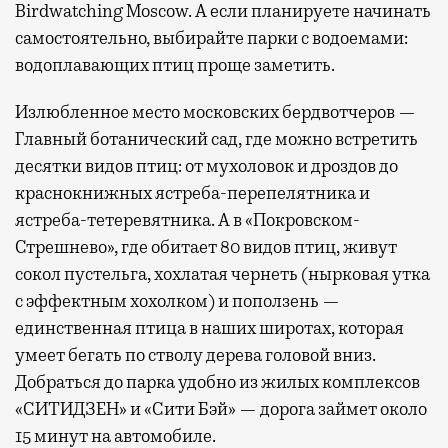
Birdwatching Moscow. А если планируете начинать
самостоятельно, выбирайте парки с водоемами:
водоплавающих птиц проще заметить.
Излюбленное место московских бердвотчеров —
Главный ботанический сад, где можно встретить
десятки видов птиц: от мухоловок и дроздов до
краснокнижных ястреба-перепелятника и
ястреба-тетеревятника. А в «Покровском-
Стрешнево», где обитает 80 видов птиц, живут
сокол пустельга, хохлатая чернеть (нырковая утка
с эффектным хохолком) и поползень —
единственная птица в наших широтах, которая
умеет бегать по стволу дерева головой вниз.
Добраться до парка удобно из жилых комплексов
«СИТИДЗЕН» и «Сити Бэй» — дорога займет около
15 минут на автомобиле.