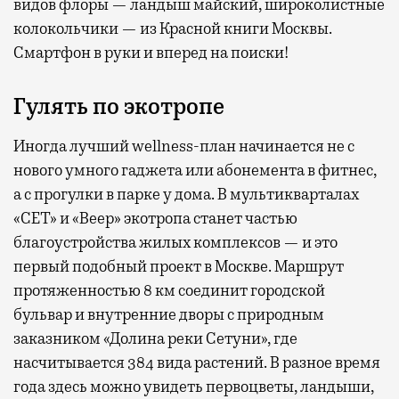
видов флоры — ландыш майский, широколистные
колокольчики — из Красной книги Москвы.
Смартфон в руки и вперед на поиски!
Гулять по экотропе
Иногда лучший wellness-план начинается не с
нового умного гаджета или абонемента в фитнес,
а с прогулки в парке у дома. В мультикварталах
«СЕТ» и «Веер» экотропа станет частью
благоустройства жилых комплексов — и это
первый подобный проект в Москве. Маршрут
протяженностью 8 км соединит городской
бульвар и внутренние дворы с природным
заказником «Долина реки Сетуни», где
насчитывается 384 вида растений. В разное время
года здесь можно увидеть первоцветы, ландыши,