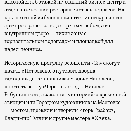
высотой 4, 5, 6 этажей, 17-этажный бизнес-центр и
отдельно стоящий ресторан с летней террасой. На
крыше одной из башен появится многоуровневое
арт-пространство под открытым небом, а во
внутреннем дворе — тихие зоны с
горизонтальном водопадом и площадкой для
падел-тенниса.
Историческую прогулку резиденты «С5» смогут
начать с Петровского путевого дворца,
где
однажды останавливался даже Наполеон,
посетить виллу «Черный лебедь» Николая
Рябушинского, а закончить историей современной
авиации или Городком художников на Масловке
— местом, где жили и творили Игорь Грабарь,
Владимир Татлин и другие мастера XX века.