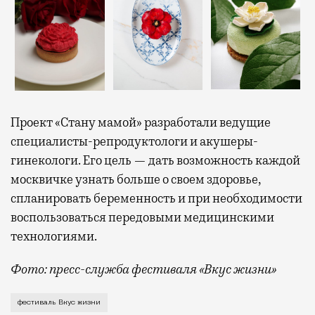
Проект «Стану мамой» разработали ведущие
специалисты-репродуктологи и акушеры-
гинекологи. Его цель — дать возможность каждой
москвичке узнать больше о своем здоровье,
спланировать беременность и при необходимости
воспользоваться передовыми медицинскими
технологиями.
Фото: пресс-служба фестиваля «Вкус жизни»
Фестиваль «Вкус жизни», приуроченный к запуску п
фестиваль Вкус жизни