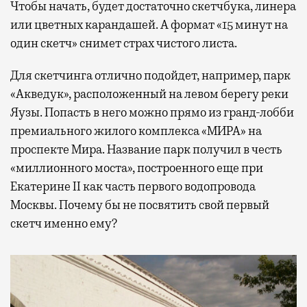
Чтобы начать, будет достаточно скетчбука, линера
или цветных карандашей. А формат «15 минут на
один скетч» снимет страх чистого листа.
Для скетчинга отлично подойдет, например, парк
«Акведук», расположенный на левом берегу реки
Яузы. Попасть в него можно прямо из гранд-лобби
премиального жилого комплекса «МИРА» на
проспекте Мира. Название парк получил в честь
«миллионного моста», построенного еще при
Екатерине II как часть первого водопровода
Москвы. Почему бы не посвятить свой первый
скетч именно ему?