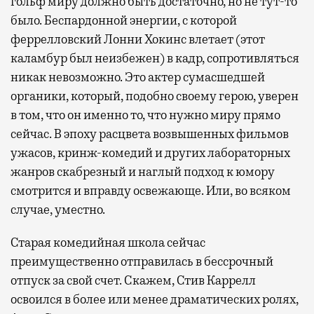
гольф миру должно быть достаточно, но не тут-то
было. Беспардонной энергии, с которой
феррелловский Лонни Хокинс влетает (этот
каламбур был неизбежен) в кадр, сопротивляться
никак невозможно. Это актер сумасшедшей
органики, который, подобно своему герою, уверен
в том, что он именно то, что нужно миру прямо
сейчас. В эпоху расцвета возвышенных фильмов
ужасов, кринж-комедий и других лабораторных
жанров скабрезный и наглый подход к юмору
смотрится и вправду освежающе. Или, во всяком
случае, уместно.
Старая комедийная школа сейчас
преимущественно отправилась в бессрочный
отпуск за свой счет. Скажем, Стив Каррелл
освоился в более или менее драматических ролях,