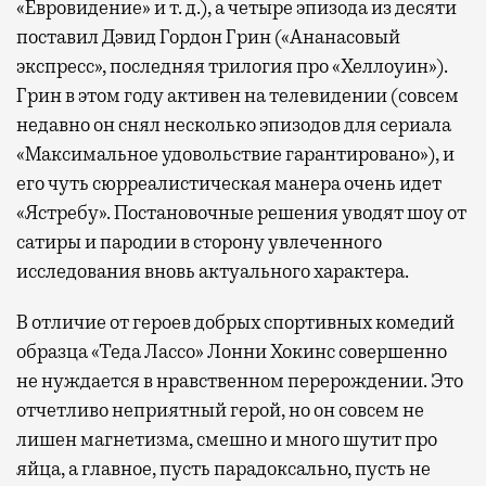
«Евровидение» и т. д.), а четыре эпизода из десяти
поставил Дэвид Гордон Грин («Ананасовый
экспресс», последняя трилогия про «Хеллоуин»).
Грин в этом году активен на телевидении (совсем
недавно он снял несколько эпизодов для сериала
«Максимальное удовольствие гарантировано»), и
его чуть сюрреалистическая манера очень идет
«Ястребу». Постановочные решения уводят шоу от
сатиры и пародии в сторону увлеченного
исследования вновь актуального характера.
В отличие от героев добрых спортивных комедий
образца «Теда Лассо» Лонни Хокинс совершенно
не нуждается в нравственном перерождении. Это
отчетливо неприятный герой, но он совсем не
лишен магнетизма, смешно и много шутит про
яйца, а главное, пусть парадоксально, пусть не