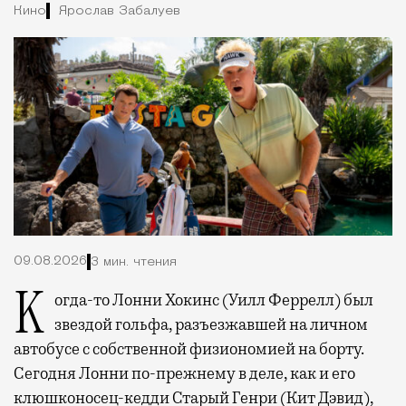
Кино
Ярослав Забалуев
09.08.2026
3 мин. чтения
Когда-то Лонни Хокинс (Уилл Феррелл) был
звездой гольфа, разъезжавшей на личном
автобусе с собственной физиономией на борту.
Сегодня Лонни по-прежнему в деле, как и его
клюшконосец-кедди Старый Генри (Кит Дэвид),