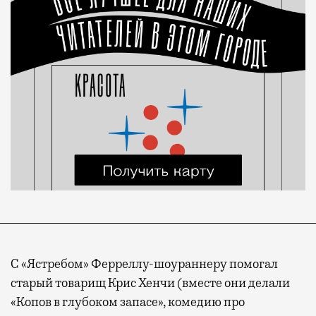
С «Ястребом» Ферреллу-шоураннеру помогал
старый товарищ Крис Хенчи (вместе они делали
«Копов в глубоком запасе», комедию про