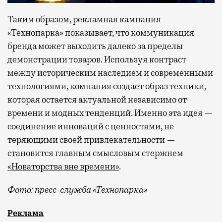
Таким образом, рекламная кампания
«Технопарка» показывает, что коммуникация
бренда может выходить далеко за пределы
демонстрации товаров. Используя контраст
между историческим наследием и современными
технологиями, компания создает образ техники,
которая остается актуальной независимо от
времени и модных тенденций. Именно эта идея —
соединение инноваций с ценностями, не
теряющими своей привлекательности —
становится главным смысловым стержнем
«Новаторства вне времени»
.
Фото: пресс-служба «Технопарка»
Рекламные кампании техники редко выходят за рамк
Реклама