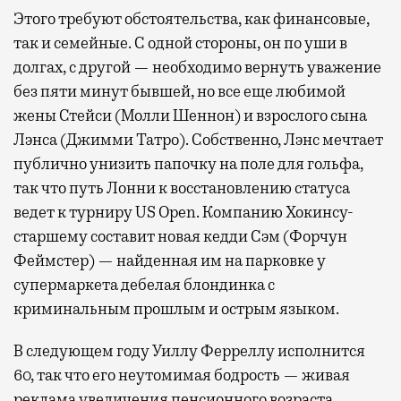
Этого требуют обстоятельства, как финансовые,
так и семейные. С одной стороны, он по уши в
долгах, с другой — необходимо вернуть уважение
без пяти минут бывшей, но все еще любимой
жены Стейси (Молли Шеннон) и взрослого сына
Лэнса (Джимми Татро). Собственно, Лэнс мечтает
публично унизить папочку на поле для гольфа,
так что путь Лонни к восстановлению статуса
ведет к турниру US Open. Компанию Хокинсу-
старшему составит новая кедди Сэм (Форчун
Феймстер) — найденная им на парковке у
супермаркета дебелая блондинка с
криминальным прошлым и острым языком.
В следующем году Уиллу Ферреллу исполнится
60, так что его неутомимая бодрость — живая
реклама увеличения пенсионного возраста.