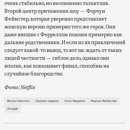
очень стабильно, но несомненно талантлив.
Второй центр притяжения шоу — Форчун
Феймстер, которая уверенно представляет
женскую версию примерно того же героя. Они
даже внешне с Ферреллом похожи примерно как
дальние родственники. И если из их приключений
следует какой-то вывод, то вот он: ждать от таких
людей честности — гиблое дело, однако они
вполне, как показывает финал, способны на
случайное благородство.
Фото: Netflix
Когда-то Лонни Хокинс (Уилл Феррелл) был звездой 
Молли Шеннон
Сериал недели
Уилл Феррелл
Форчун Феймстер
Ястреб