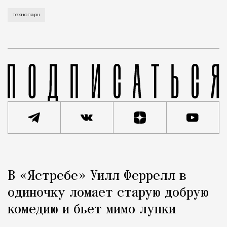
технопарк
Реклама
Редакция Москвич Mag
В «Ястребе» Уилл Феррелл в
Город
одиночку ломает старую добрую
комедию и бьет мимо лунки