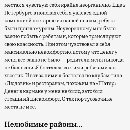
местах я чувствую себя крайне неорганично. Еще в
Петербурге в поисках себя я увлекся одной
компанией постарше из нашей школы, ребята
были пригламурены. Неуверенному мне было
важно побыть с ребятами, которые транслируют
свою классность. При этом чувствовал я себя
максимально некомфортно, потому что денег у
меня все равно не было — родители меня никогда
не баловали. Я болтался за этими ребятами как
хвостик. И вот за ними я болтался по клубам типа
«Людовик» и ресторанам, похожим на «Шатер».
Денег в кармане у меня не было, зато был
страшный дискомфорт. С тех пор тусовочные
места не мое.
Нелюбимые районы…