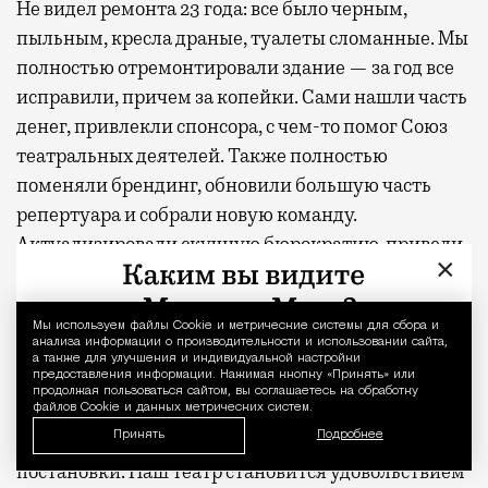
Не видел ремонта 23 года: все было черным,
пыльным, кресла драные, туалеты сломанные. Мы
полностью отремонтировали здание — за год все
исправили, причем за копейки. Сами нашли часть
денег, привлекли спонсора, с чем-то помог Союз
театральных деятелей. Также полностью
поменяли брендинг, обновили большую часть
репертуара и собрали новую команду.
Актуализировали скучную бюрократию, привели
×
в порядок документы и отладили все процессы.
Стараюсь, чтобы театр предстал перед гостями
Мы используем файлы Сookie и метрические системы для сбора и
Уведомление 
анализа информации о производительности и использовании сайта,
чистым, современным, интеллигентным и
а также для улучшения и индивидуальной настройки
предоставления информации. Нажимая кнопку «Принять» или
уютным. Пытаюсь создать сервисный театр. Здесь
продолжая пользоваться сайтом, вы соглашаетесь на обработку
культ гостя, а не режиссера. В репертуаре
файлов Cookie и данных метрических систем.
Принять
Подробнее
эмоционально поддерживающие, положительные
постановки. Наш театр становится удовольствием