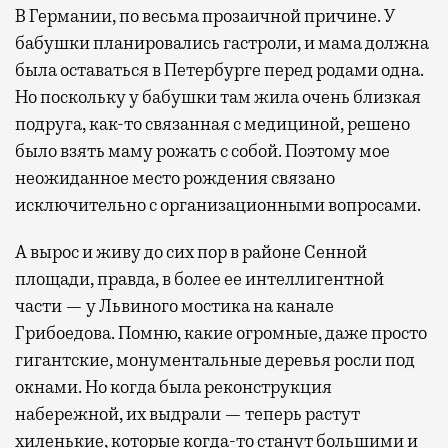
В Германии, по весьма прозаичной причине. У
бабушки планировались гастроли, и мама должна
была оставаться в Петербурге перед родами одна.
Но поскольку у бабушки там жила очень близкая
подруга, как-то связанная с медициной, решено
было взять маму рожать с собой. Поэтому мое
неожиданное место рождения связано
исключительно с организационными вопросами.
А вырос и живу до сих пор в районе Сенной
площади, правда, в более ее интеллигентной
части — у Львиного мостика на канале
Грибоедова. Помню, какие огромные, даже просто
гигантские, монументальные деревья росли под
окнами. Но когда была реконструкция
набережной, их выдрали — теперь растут
хиленькие, которые когда-то станут большими и