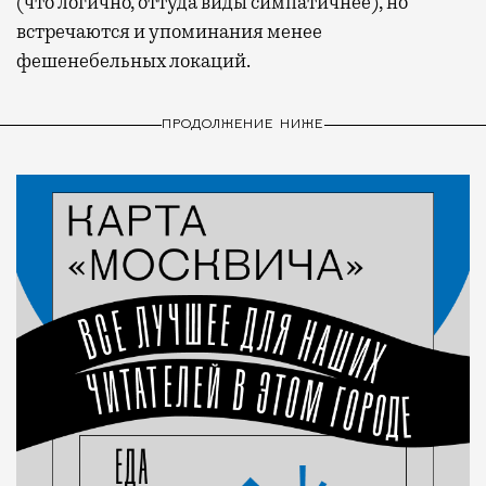
(что логично, оттуда виды симпатичнее), но
встречаются и упоминания менее
фешенебельных локаций.
ПРОДОЛЖЕНИЕ НИЖЕ