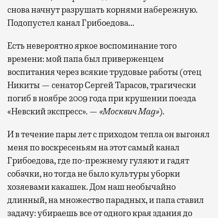
снова начнут разрушать корнями набережную.
Подопустел канал Грибоедова…
Есть невероятно яркое воспоминание того
времени: мой папа был приверженцем
воспитания через всякие трудовые работы (отец
Никиты — сенатор Сергей Тарасов, трагически
погиб в ноябре 2009 года при крушении поезда
«Невский экспресс». —
«Москвич Mag»
).
И в течение пары лет с приходом тепла он выгонял
меня по воскресеньям на этот самый канал
Грибоедова, где по-прежнему гуляют и гадят
собачки, но тогда не было культуры уборки
хозяевами какашек. Дом наш необычайно
длинный, на множество парадных, и папа ставил
задачу: убираешь все от одного края здания до