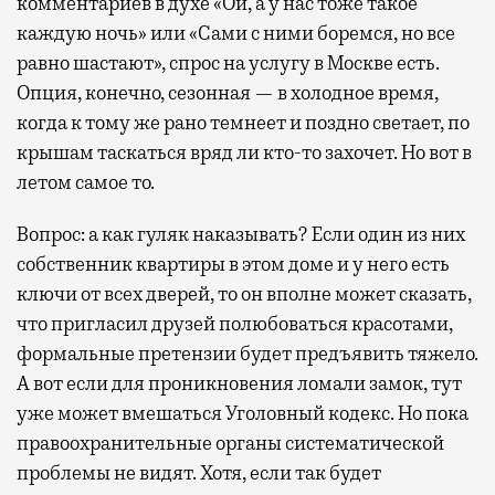
комментариев в духе «Ой, а у нас тоже такое
каждую ночь» или «Сами с ними боремся, но все
равно шастают», спрос на услугу в Москве есть.
Опция, конечно, сезонная — в холодное время,
когда к тому же рано темнеет и поздно светает, по
крышам таскаться вряд ли кто-то захочет. Но вот в
летом самое то.
Вопрос: а как гуляк наказывать? Если один из них
собственник квартиры в этом доме и у него есть
ключи от всех дверей, то он вполне может сказать,
что пригласил друзей полюбоваться красотами,
формальные претензии будет предъявить тяжело.
А вот если для проникновения ломали замок, тут
уже может вмешаться Уголовный кодекс. Но пока
правоохранительные органы систематической
проблемы не видят. Хотя, если так будет