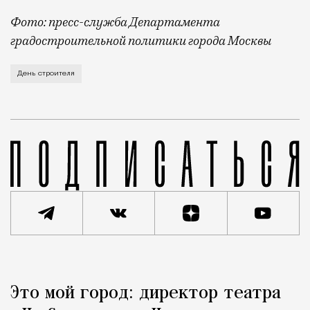
Фото: пресс-служба Департамента
градостроительной политики города Москвы
В этом году профессиональный праздник День строи
День строителя
Реклама
Редакция Москвич Mag
Это мой город: директор театра
Город