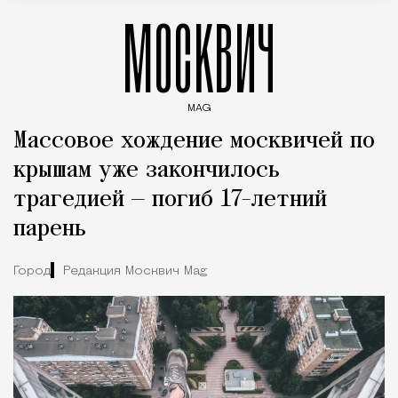
МОСКВИЧ
MAG
Введите ключевые слова для поиска статей
Массовое хождение москвичей по
крышам уже закончилось
трагедией — погиб 17-летний
парень
Город
Редакция Москвич Mag