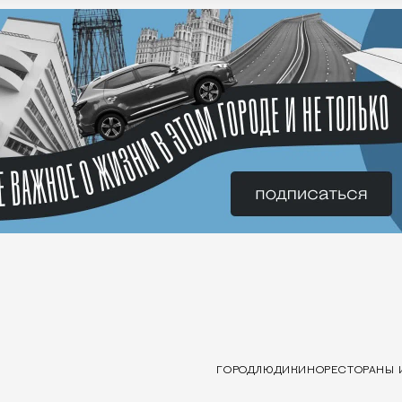
ГОРОД
ЛЮДИ
КИНО
РЕСТОРАНЫ 