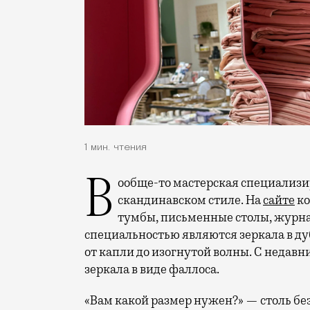
1 мин. чтения
Вообще-то мастерская специализируется на изготовлении мебели в
скандинавском стиле. На
сайте
ко
тумбы, письменные столы, журна
специальностью являются зеркала в ду
от капли до изогнутой волны. С недав
зеркала в виде фаллоса.
«Вам какой размер нужен?» — столь бе