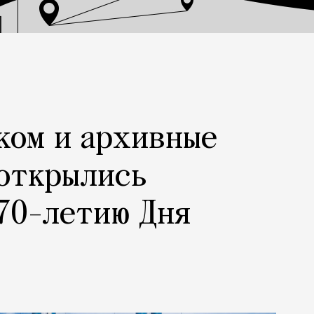
ком и архивные
 открылись
70-летию Дня