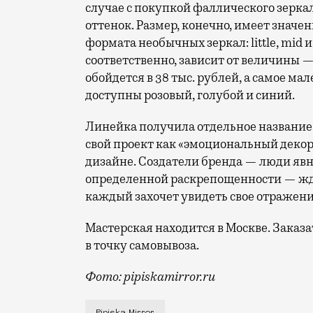
случае с покупкой фаллического зерк
оттенок. Размер, конечно, имеет значе
формата необычных зеркал: little, mid и
соответственно, зависит от величины —
обойдется в 38 тыс. рублей, а самое мал
доступны розовый, голубой и синий.
Линейка получила отдельное названи
свой проект как «эмоциональный деко
дизайне. Создатели бренда — люди явно
определенной раскрепощенности — ждут
каждый захочет увидеть свое отражени
Мастерская находится в Москве. Заказ
в точку самовывоза.
Фото: pipiskamirror.ru
Вообще-то мастерская специализируется