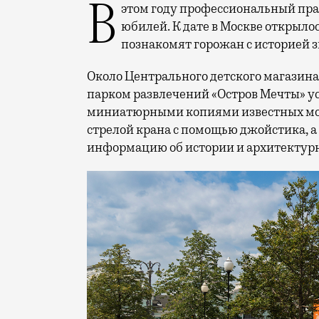
В этом году профессиональный праздник День строителя отмечает 70-летний
юбилей. К дате в Москве открыло
познакомят горожан с историей 
Около Центрального детского магазина 
парком развлечений «Остров Мечты» у
миниатюрными копиями известных мос
стрелой крана с помощью джойстика, а
информацию об истории и архитектурн