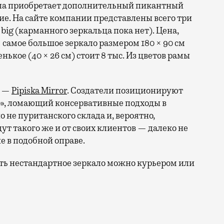
ала приобретает дополнительный пикантный
ние. На сайте компании представлены всего три
 big (карманного зеркальца пока нет). Цена,
 самое большое зеркало размером 180 × 90 см
енькое (40 × 26 см) стоит 8 тыс. Из цветов рамы
е —
Pipiska Mirror
. Создатели позиционируют
р», ломающий консервативные подходы в
 не пуританского склада и, вероятно,
 такого же и от своих клиентов — далеко не
е в подобной оправе.
ать нестандартное зеркало можно курьером или
 на изготовлении мебели в скандинавском стиле. На с