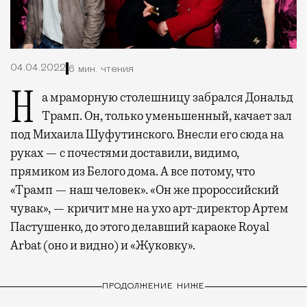
04.04.2022
6 мин. чтения
На мраморную столешницу забрался Дональд
Трамп. Он, только уменьшенный, качает зал
под Михаила Шуфутинского. Внесли его сюда на
руках — с почестями доставили, видимо,
прямиком из Белого дома. А все потому, что
«Трамп — наш человек». «Он же пророссийский
чувак», — кричит мне на ухо арт-директор Артем
Пастушенко, до этого делавший караоке Royal
Arbat (оно и видно) и «Жуковку».
ПРОДОЛЖЕНИЕ НИЖЕ