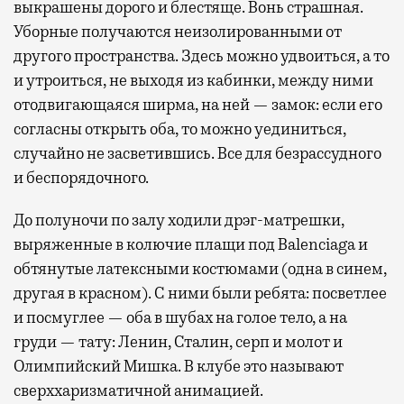
выкрашены дорого и блестяще. Вонь страшная.
Уборные получаются неизолированными от
другого пространства. Здесь можно удвоиться, а то
и утроиться, не выходя из кабинки, между ними
отодвигающаяся ширма, на ней — замок: если его
согласны открыть оба, то можно уединиться,
случайно не засветившись. Все для безрассудного
и беспорядочного.
До полуночи по залу ходили дрэг-матрешки,
выряженные в колючие плащи под Balenciaga и
обтянутые латексными костюмами (одна в синем,
другая в красном). С ними были ребята: посветлее
и посмуглее — оба в шубах на голое тело, а на
груди — тату: Ленин, Сталин, серп и молот и
Олимпийский Мишка. В клубе это называют
сверххаризматичной анимацией.