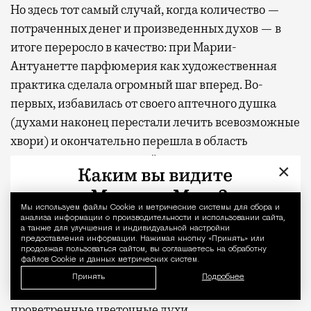
Но здесь тот самый случай, когда количество —
потраченных денег и произведенных духов — в
итоге переросло в качество: при Марии-
Антуанетте парфюмерия как художественная
практика сделала огромный шаг вперед. Во-
первых, избавилась от своего аптечного душка
(духами наконец перестали лечить всевозможные
хвори) и окончательно перешла в область
искусства и удовольствий, во-вторых, стала
×
тоньше и звонче. Тяжелые и грузные формулы с
натуральным цибетом и прочей животиной ушли
Мы используем файлы Сookie и метрические системы для сбора и
Уведомление 
в прошлое — им королева, регулярно cбегавшая от
анализа информации о производительности и использовании сайта,
а также для улучшения и индивидуальной настройки
невыносимых тягот жизни при дворе на лоно
предоставления информации. Нажимая кнопку «Принять» или
продолжая пользоваться сайтом, вы соглашаетесь на обработку
природы в свое небольшое, очень изящное шато
файлов Cookie и данных метрических систем.
Малый Трианон на окраине Версальского парка,
Принять
Подробнее
предпочитала свежие и «простые», хорошо
проветренные цветочные духи.