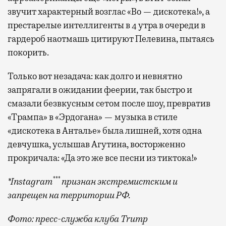
звучит характерный возглас «Во — дискотека!», а
престарелые интеллигенты в 4 утра в очереди в
гардероб наотмашь цитируют Пелевина, пытаясь
покорить.
Только вот незадача: как долго и невнятно
запрягали в ожидании феерии, так быстро и
смазали безвкусным сетом после шоу, превратив
«Трампа» в «Эрдогана» — музыка в стиле
«дискотека в Анталье» была лишней, хотя одна
девчушка, услышав Агутина, восторженно
прокричала: «Да это же все песни из тиктока!»
***
*Instagram
признан экстремистским и
запрещен на территории РФ.
Фото: пресс-служба клуба Trump