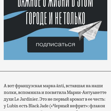
А вот французская марка ānti, вставшая на наши
полки, вспомнила и посвятила Марии-Антуанетте
духи Le Jardinier. Это не первый аромат в ее честь:
у Lubin есть Black Jade («Черный нефрит»: флакон