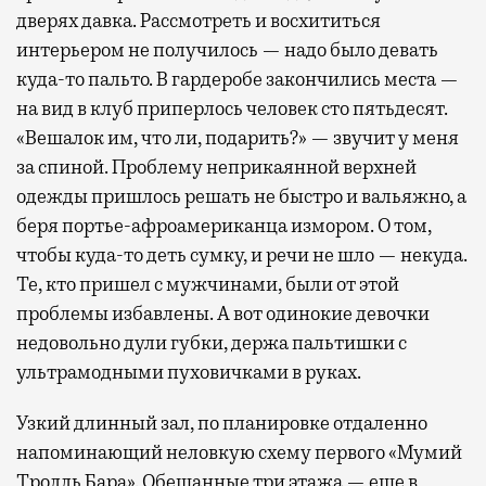
дверях давка. Рассмотреть и восхититься
интерьером не получилось — надо было девать
куда-то пальто. В гардеробе закончились места —
на вид в клуб приперлось человек сто пятьдесят.
«Вешалок им, что ли, подарить?» — звучит у меня
за спиной. Проблему неприкаянной верхней
одежды пришлось решать не быстро и вальяжно, а
беря портье-афроамериканца измором. О том,
чтобы куда-то деть сумку, и речи не шло — некуда.
Те, кто пришел с мужчинами, были от этой
проблемы избавлены. А вот одинокие девочки
недовольно дули губки, держа пальтишки с
ультрамодными пуховичками в руках.
Узкий длинный зал, по планировке отдаленно
напоминающий неловкую схему первого «Мумий
Тролль Бара». Обещанные три этажа — еще в