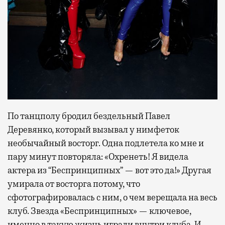
По танцполу бродил бездельный Павел
Деревянко, который вызывал у нимфеток
необычайный восторг. Одна подлетела ко мне и
пару минут повторяла: «Охренеть! Я видела
актера из “Беспринципных” — вот это да!» Другая
умирала от восторга потому, что
сфотографировалась с ним, о чем верещала на весь
клуб. Звезда «Беспринципных» — ключевое,
именно в такую жизнь играли внутри клуба. И