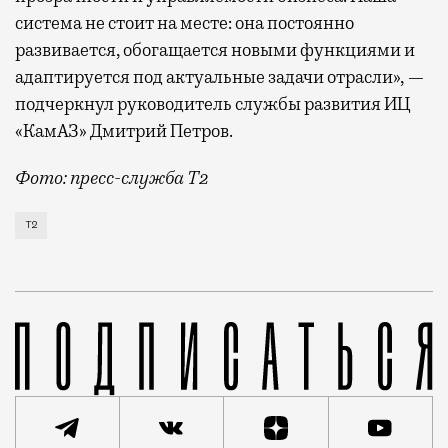
система не стоит на месте: она постоянно
развивается, обогащается новыми функциями и
адаптируется под актуальные задачи отрасли», —
подчеркнул руководитель службы развития ИЦ
«КамАЗ» Дмитрий Петров.
Фото: пресс-служба Т2
Т2 развивает решения для автомобильной отрасли и
Т2