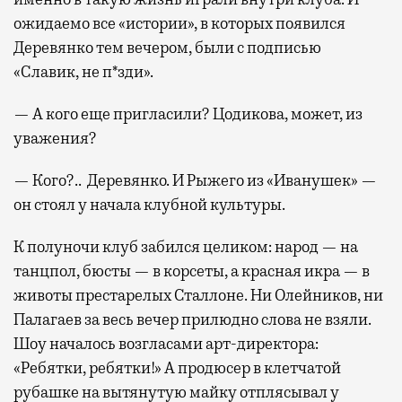
ожидаемо все «истории», в которых появился
Деревянко тем вечером, были с подписью
«Славик, не п*зди».
— А кого еще пригласили? Цодикова, может, из
уважения?
— Кого?.. Деревянко. И Рыжего из «Иванушек» —
он стоял у начала клубной культуры.
К полуночи клуб забился целиком: народ — на
танцпол, бюсты — в корсеты, а красная икра — в
животы престарелых Сталлоне. Ни Олейников, ни
Палагаев за весь вечер прилюдно слова не взяли.
Шоу началось возгласами арт-директора:
«Ребятки, ребятки!» А продюсер в клетчатой
рубашке на вытянутую майку отплясывал у