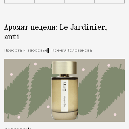
Реклама
Редакция Москвич Mag
Аромат недели: Le Jardinier,
Город
ānti
Красота и здоровье
Ксения Голованова