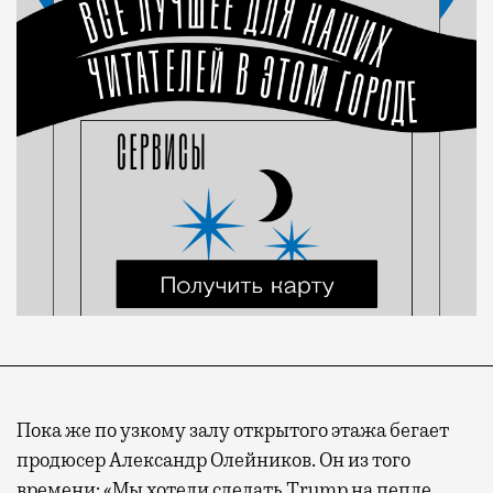
Пока же по узкому залу открытого этажа бегает
продюсер Александр Олейников. Он из того
времени: «Мы хотели сделать Trump на пепле