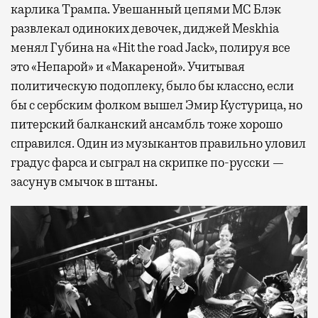
карлика Трампа. Увешанный цепями МС Блэк
развлекал одиноких девочек, диджей Meskhia
менял Губина на «Hit the road Jack», полируя все
это «Непарой» и «Макареной». Учитывая
политическую подоплеку, было бы классно, если
бы с сербским фолком вышел Эмир Кустурица, но
питерский балканский ансамбль тоже хорошо
справился. Один из музыкантов правильно уловил
градус фарса и сыграл на скрипке по-русски —
засунув смычок в штаны.