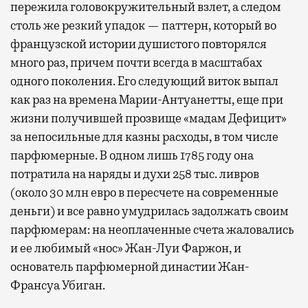
пережила головокружительный взлет, а следом
столь же резкий упадок — паттерн, который во
французской истории душистого повторялся
много раз, причем почти всегда в масштабах
одного поколения. Его следующий виток выпал
как раз на времена Марии-Антуанетты, еще при
жизни получившей прозвище «мадам Дефицит»
за непосильные для казны расходы, в том числе
парфюмерные. В одном лишь 1785 году она
потратила на наряды и духи 258 тыс. ливров
(около 30 млн евро в пересчете на современные
деньги) и все равно умудрилась задолжать своим
парфюмерам: на неоплаченные счета жаловались
и ее любимый «нос» Жан-Луи Фаржон, и
основатель парфюмерной династии Жан-
Франсуа Убиган.