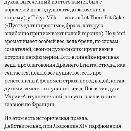
духов, высеченный из этого камня, был с
королевой повсюду, вплоть до заточения в
тюрьму), у Tokyo Milk — ваниль Let Them Eat Cake
(«Пусть едят пирожные», фраза, которую
ошибочно приписывают нашей героине). Но у ānti
аромат имеет особый вес, ведь бренд, по словам
создателей, своими духами фиксирует вехи в
истории парфюмерии. Есть в линейке красивая
вещь про благовония Древнего Египта, откуда, как
считается, пошло все душистое, есть про
ренессансный феномен страха перед водой, когда
духами заменяли купания, и т. д. Посвятив духи
Марии-Антуанетте, ānti, по сути, назначили ее
главной по Франции.
И в этом есть историческая правда.
Действительно, при Людовике XIV парфюмерия