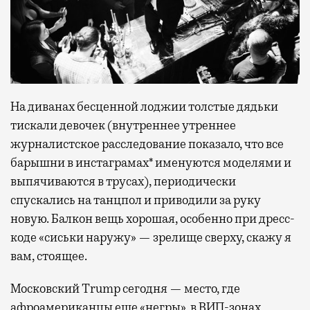
На диванах бесценной лоджии толстые дядьки
тискали девочек (внутреннее утреннее
журналистское расследование показало, что все
барышни в инстаграмах* именуются моделями и
выпячиваются в трусах), периодически
спускались на танцпол и приводили за руку
новую. Балкон вещь хорошая, особенно при дресс-
коде «сиськи наружу» — зрелище сверху, скажу я
вам, стоящее.
Московский Trump сегодня — место, где
афроамериканцы еще «негры», в ВИП-зонах