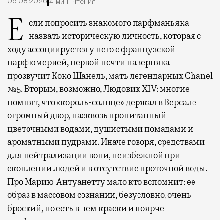
06.08.2026
4 мин. чтения
Если попросить знакомого парфманьяка
назвать историческую личность, которая с
ходу ассоциируется у него с французской
парфюмерией, первой почти наверняка
прозвучит Коко Шанель, мать легендарных Chanel
№5. Вторым, возможно, Людовик XIV: многие
помнят, что «король-солнце» держал в Версале
огромный двор, насквозь пропитанный
цветочными водами, душистыми помадами и
ароматными пудрами. Иначе говоря, средствами
для нейтрализации вони, неизбежной при
скоплении людей и в отсутствие проточной воды.
Про Марию-Антуанетту мало кто вспомнит: ее
образ в массовом сознании, безусловно, очень
броский, но есть в нем краски и поярче