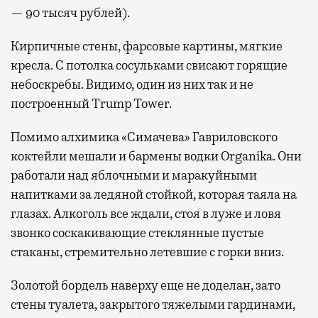
— 90 тысяч рублей).
Кирпичные стены, фарсовые картины, мягкие
кресла. С потолка сосульками свисают горящие
небоскребы. Видимо, один из них так и не
построенный Trump Tower.
Помимо алхимика «Симачева» Гавриловского
коктейли мешали и бармены водки Organika. Они
работали над яблочными и маракуйными
напитками за ледяной стойкой, которая таяла на
глазах. Алкоголь все ждали, стоя в луже и ловя
звонко соскакивающие стеклянные пустые
стаканы, стремительно летевшие с горки вниз.
Золотой бордель наверху еще не доделан, зато
стены туалета, закрытого тяжелыми гардинами,