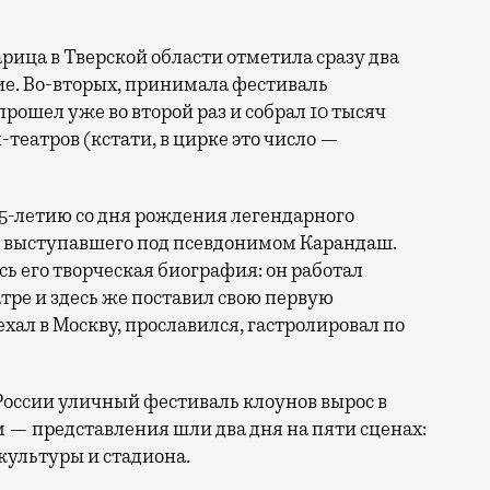
тие. Во-вторых, принимала фестиваль
прошел уже во второй раз и собрал 10 тысяч
н-театров (кстати, в цирке это число —
25-летию со дня рождения легендарного
, выступавшего под псевдонимом Карандаш.
сь его творческая биография: он работал
ре и здесь же поставил свою первую
ал в Москву, прославился, гастролировал по
России уличный фестиваль клоунов вырос в
 — представления шли два дня на пяти сценах:
культуры и стадиона.