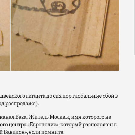
ад распродаже).
канал Baza. Житель Москвы, имя которого не
вого центра «Европолис», который расположен в
й Вавилон», если помните.