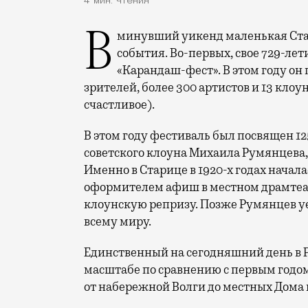
4 мин. чтения
В минувший уикенд маленькая Старица в Тверской области отметила сразу два
события. Во-первых, свое 729-ле
«Карандаш-фест». В этом году он 
зрителей, более 300 артистов и 13 клоу
счастливое).
В этом году фестиваль был посвящен 1
советского клоуна Михаила Румянцева
Именно в Старице в 1920-х годах начала
оформителем афиш в местном драмтеат
клоунскую репризу. Позже Румянцев уех
всему миру.
Единственный на сегодняшний день в 
масштабе по сравнению с первым годом
от набережной Волги до местных Дома 