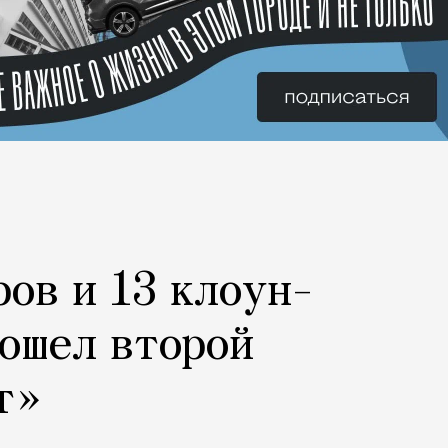
ров и 13 клоун-
рошел второй
т»