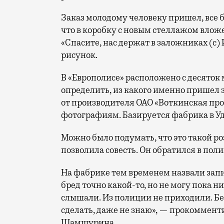
Заказ молодому человеку пришел, все 
что в коробку с новым стеллажом вложе
«Спасите, нас держат в заложниках (с) 
рисунок.
В «Европолисе» расположено с десяток 
определить, из какого именно пришел за
от производителя ОАО «Воткинская пр
фотографиям. Базируется фабрика в У
Можно было подумать, что это такой ро
позволила совесть. Он обратился в пол
На фабрике тем временем назвали запи
бред точно какой-то, но не могу пока ни
слышали. Из полиции не приходили. Без
сделать, даже не знаю», — прокоммен
Шамшурина.