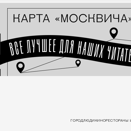
ГОРОД
ЛЮДИ
КИНО
РЕСТОРАНЫ 