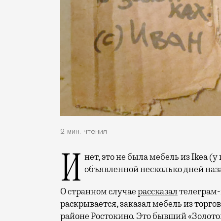
2 мин. чтения
И нет, это не была мебель из Ikea (у шведского гиганта до сих пор глобальные сбои в
объявленной несколько дней наз
О странном случае
рассказал
телеграм-
раскрывается, заказал мебель из торго
районе Ростокино. Это бывший «Золото