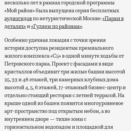
несколько лет в рамках городской программы
«Мой район» была выпущена серия бесплатных
аудиогидов
по нетуристической Москве:
«Парки в
деталях»
и
«Гуляем по районам»
.
Особенно удачная локация с точки зрения
истории доступна резидентам премиального
жилого комплекса «С5»
в одной минуте ходьбы от
Петровского парка. Проект с фасадами в виде
кристаллов объединит три жилые башни высотой
25, 33 и 48 этажей, три камерных клубных дома
высотой 4, 5, 6 этажей, 17-этажный бизнес-центр и
отдельно стоящий ресторан с летней террасой. На
крыше одной из башен появится многоуровневое
арт-пространство под открытым небом, а во
внутреннем дворе — тихие зоны с
горизонтальном водопадом и площадкой для