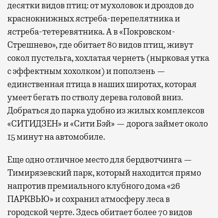
десятки видов птиц: от мухоловок и дроздов до
краснокнижных ястреба-перепелятника и
ястреба-тетеревятника. А в «Покровском-
Стрешнево», где обитает 80 видов птиц, живут
сокол пустельга, хохлатая чернеть (нырковая утка
с эффектным хохолком) и поползень —
единственная птица в наших широтах, которая
умеет бегать по стволу дерева головой вниз.
Добраться до парка удобно из жилых комплексов
«СИТИДЗЕН» и «Сити Бэй» — дорога займет около
15 минут на автомобиле.
Еще одно отличное место для бердвотчинга —
Тимирязевский парк, который находится прямо
напротив премиального клубного дома «26
ПАРКВЬЮ» и сохранил атмосферу леса в
городской черте. Здесь обитает более 70 видов