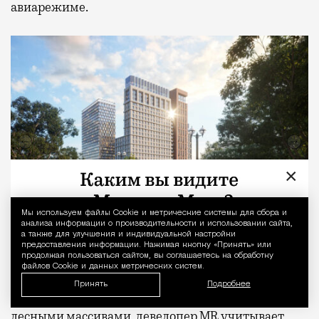
авиарежиме.
×
Мы используем файлы Сookie и метрические системы для сбора и
Уведомление 
анализа информации о производительности и использовании сайта,
а также для улучшения и индивидуальной настройки
предоставления информации. Нажимая кнопку «Принять» или
продолжая пользоваться сайтом, вы соглашаетесь на обработку
Жилой комплекс «МИРА»
файлов Cookie и данных метрических систем.
Принять
Подробнее
Развивая
свои проекты рядом с парками и
лесными массивами, девелопер MR учитывает