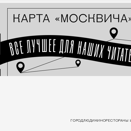
ГОРОД
ЛЮДИ
КИНО
РЕСТОРАНЫ 