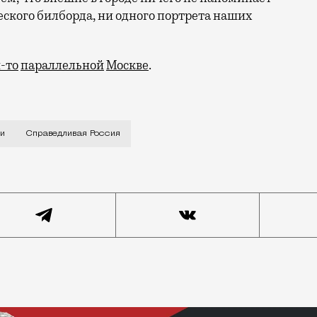
еского билборда, ни одного портрета наших
-то
параллельной
Москве
.
— баннер пришлось снять «по многочисленным обращен
ии
Справедливая Россия