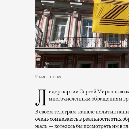
2 мин. чтения
Лидер партии Сергей Миронов возмущен — баннер пришлось снять «по
многочисленным обращениям гр
В своем телеграм-канале политик написа
очень сомневаюсь в реальности этих об
жаль — хотелось бы посмотреть им в гла