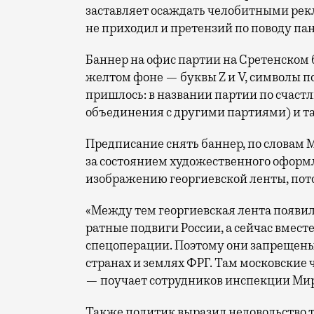
заставляет осаждать челобитными рек
не приходил и претензий по поводу па
Баннер на офис партии на Сретенском 
желтом фоне — буквы Z и V, символы п
пришлось: в названии партии по счаст
объединения с другими партиями) и так
Предписание снять баннер, по словам 
за состоянием художественного оформ
изображению георгиевской ленты, пото
«Между тем георгиевская лента появила
ратные подвиги России, а сейчас вмест
спецоперации. Поэтому они запрещены 
странах и землях ФРГ. Там московские
— поучает сотрудников инспекции Ми
Также политик выразил недовольство т