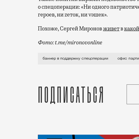
о спецоперации: «Ни одного патриотич
героев, ни zеток, ни vэшек».
Похоже, Сергей Миронов
живет
в
какой
Фото: t.me/mironovonline
Лидер партии Сергей Миронов возмущен 
баннер в поддержку спецоперации
офис парт
Подписаться
Статья
Редакция Москвич Mag
Город