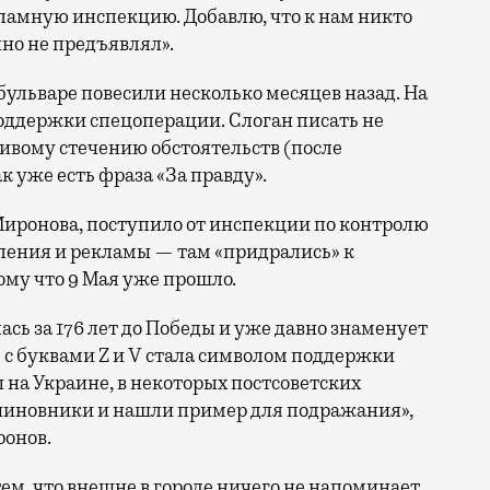
ламную инспекцию. Добавлю, что к нам никто
нно не предъявлял».
бульваре повесили несколько месяцев назад. На
оддержки спецоперации. Слоган писать не
ливому стечению обстоятельств (после
 уже есть фраза «За правду».
Миронова, поступило от инспекции по контролю
ления и рекламы — там «придрались» к
му что 9 Мая уже прошло.
сь за 176 лет до Победы и уже давно знаменует
е с буквами Z и V стала символом поддержки
на Украине, в некоторых постсоветских
 чиновники и нашли пример для подражания»,
ронов.
ем, что внешне в городе ничего не напоминает