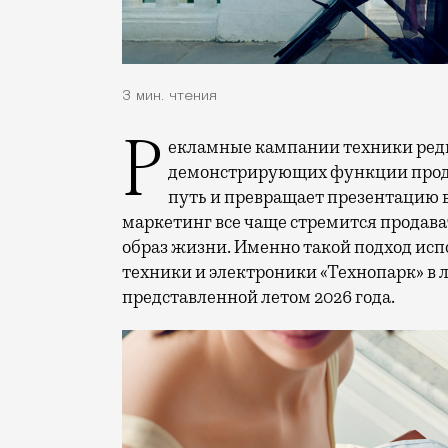
3 мин. чтения
Рекламные кампании техники редко выходят за рамки привычных съемок,
демонстрирующих функции проду
путь и превращает презентацию 
маркетинг все чаще стремится продава
образ жизни. Именно такой подход исп
техники и электроники «Технопарк» в
представленной летом 2026 года.