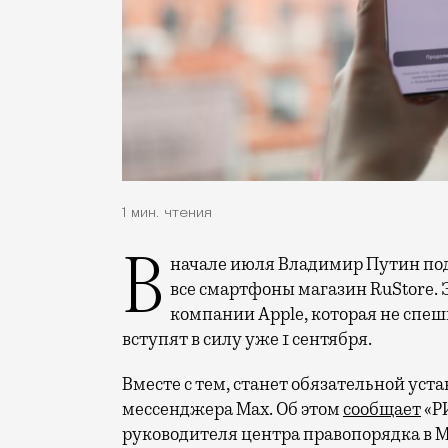
1 мин. чтения
В начале июля Владимир Путин подписал закон, обязывающий устанавливать на
все смартфоны магазин RuStorе. 
компании Apple, которая не спе
вступят в силу уже 1 сентября.
Вместе с тем, станет обязательной уст
мессенджера Max. Об этом
сообщает
«РИ
руководителя центра правопорядка в М