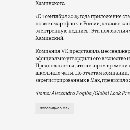
Хаминского.
«С 1 сентября 2025 года приложение ст
новые смартфоны в России, а также ка
электронную подпись. Эти положения 
Хаминский.
Компания VK представила мессенджер M
официально утвердили его в качестве
Предполагается, что в скором времени
школьные чаты. По отчетам компании, 
зарегистрированных в Max, превысило 
Фото: Alexandra Pogiba /Global Look Pre
В начале июля Владимир Путин подписал
мессенджер Max