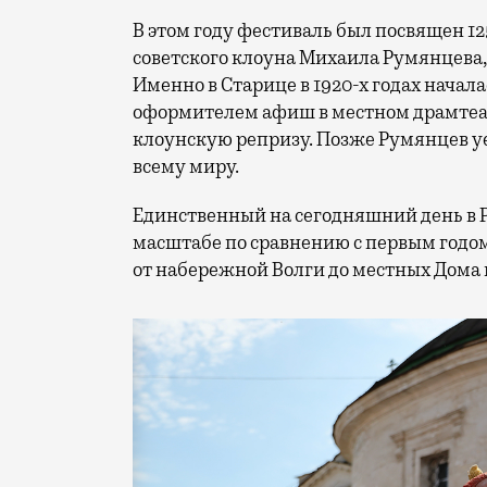
В этом году фестиваль был посвящен 1
советского клоуна Михаила Румянцева
Именно в Старице в 1920-х годах начала
оформителем афиш в местном драмтеат
клоунскую репризу. Позже Румянцев уех
всему миру.
Единственный на сегодняшний день в 
масштабе по сравнению с первым годом
от набережной Волги до местных Дома 