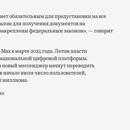
анет обязательным для предустановки на все
налом для получения документов на
закреплены федеральным законом», — говорит
ax в марте 2025 года. Летом власти
 национальной цифровой платформы.
 в новый мессенджер начнут переводить
в начале июля число пользователей,
2 миллиона.
ss
 закон, обязывающий устанавливать на все смартфоны