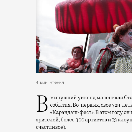
4 мин. чтения
В минувший уикенд маленькая Старица в Тверской области отметила сразу два
события. Во-первых, свое 729-ле
«Карандаш-фест». В этом году он 
зрителей, более 300 артистов и 13 клоу
счастливое).