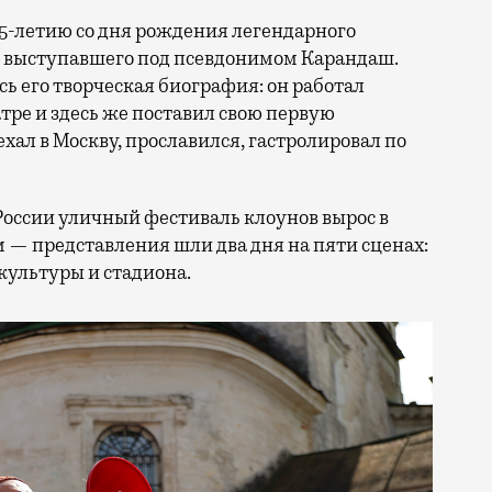
25-летию со дня рождения легендарного
, выступавшего под псевдонимом Карандаш.
сь его творческая биография: он работал
ре и здесь же поставил свою первую
ал в Москву, прославился, гастролировал по
России уличный фестиваль клоунов вырос в
 — представления шли два дня на пяти сценах:
культуры и стадиона.