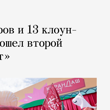
ров и 13 клоун-
рошел второй
т»