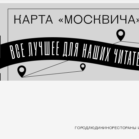
ГОРОД
ЛЮДИ
КИНО
РЕСТОРАНЫ 