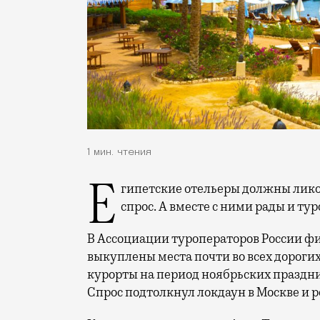
1 мин. чтения
Египетские отельеры должны ликовать — туристы из России обеспечили хороший
спрос. А вместе с ними рады и ту
В Ассоциации туроператоров России фи
выкуплены места почти во всех дорогих
курорты на период ноябрьских праздн
Спрос подтолкнул локдаун в Москве и 