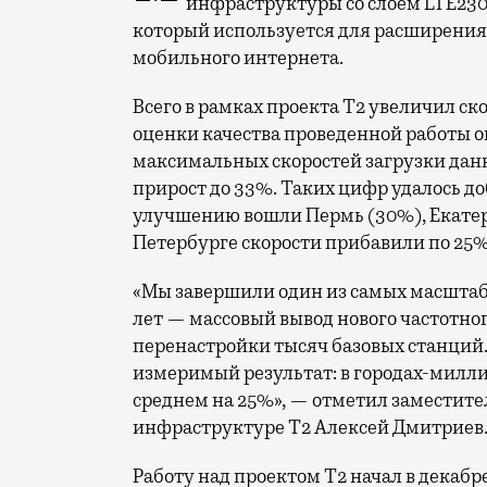
инфраструктуры со слоем LTE230
который используется для расширения 
мобильного интернета.
Всего в рамках проекта Т2 увеличил ск
оценки качества проведенной работы о
максимальных скоростей загрузки данн
прирост до 33%. Таких цифр удалось до
улучшению вошли Пермь (30%), Екатери
Петербурге скорости прибавили по 25%
«Мы завершили один из самых масшта
лет — массовый вывод нового частотно
перенастройки тысяч базовых станций.
измеримый результат: в городах-милли
среднем на 25%», — отметил заместите
инфраструктуре Т2 Алексей Дмитриев
Работу над проектом Т2 начал в декабр