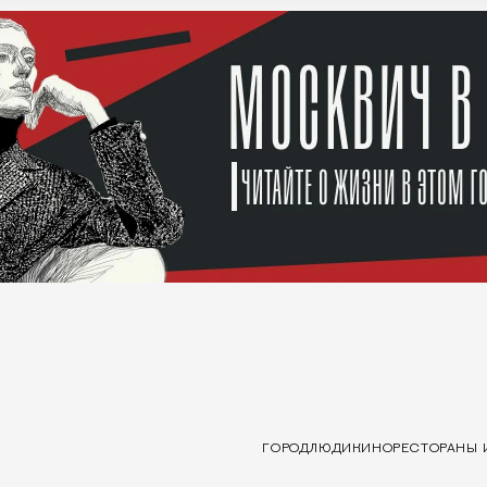
ГОРОД
ЛЮДИ
КИНО
РЕСТОРАНЫ 