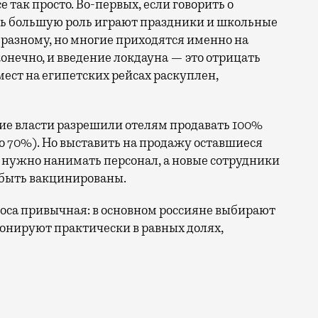
е так просто. Во-первых, если говорить о
сь большую роль играют праздники и школьные
-разному, но многие приходятся именно на
конечно, и введение локдауна — это отрицать
ест на египетских рейсах раскуплен,
тские власти разрешили отелям продавать 100%
 70%). Но выставить на продажу оставшиеся
: нужно нанимать персонал, а новые сотрудники
 быть вакцинированы.
роса привычная: в основном россияне выбирают
онируют практически в равных долях,
 туристы из России обеспечили хороший спрос. А вмес