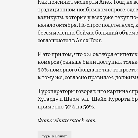
Как поясняют эксперты Anex Tour, не вс
традиционном ноябрьском спросе, зде
каникулы, которые у всех уже текут по
начало октября. Но спрос подстегнуло, 
бессмысленно. Сейчас больший объем м
соглашаются в Anex Tour.
И это при том, что с 21 октября египе
номеров (раньше были доступны только
30% номерного фонда не так-то просто
к тому же, согласно правилам, должны
Туроператоры говорят, что картина сп
Хугарду и Шарм-эль-Шейх. Курорты бр
примерно 50% на 50%.
Фото: shutterstock.com
Египетские отельеры должны ликовать —
туры в Египет