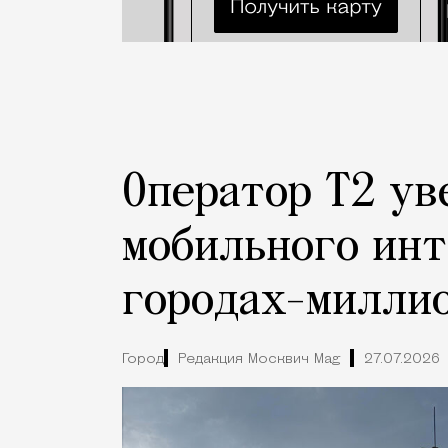
Оператор Т2 ув
мобильного инт
городах-милли
Город
Редакция Москвич Mag
27.07.2026