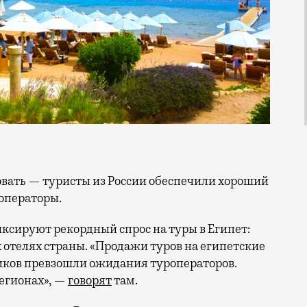
роператоры.
ксируют рекордный спрос на туры в Египет:
 отелях страны. «Продажи туров на египетские
иков превзошли ожидания туроператоров.
регионах», —
говорят
там.