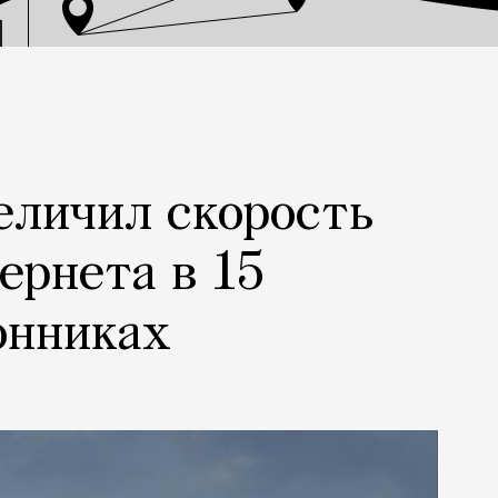
еличил скорость
ернета в 15
онниках