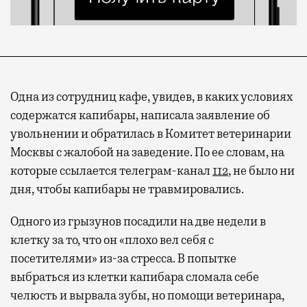
Одна из сотрудниц кафе, увидев, в каких условиях
содержатся капибары, написала заявление об
увольнении и обратилась в Комитет ветеринарии
Москвы с жалобой на заведение. По ее словам, на
которые ссылается телеграм-канал
112
, не было ни
Современный путешественник часто берет
дня, чтобы капибары не травмировались.
с собой не только чемодан, но и ноутбук.
А ожидание рейса все чаще превращается
Одного из грызунов посадили на две недели в
не в потерянное время, а в возможность
клетку за то, что он «плохо вел себя с
спокойно закончить дела или спланировать
посетителями» из-за стресса. В попытке
активности в путешествии, например
выбраться из клетки капибара сломала себе
забронировать нужные билеты и рестораны.
челюсть и вырвала зубы, но помощи ветеринара,