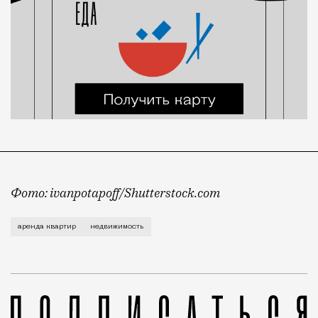
Фото: ivanpotapoff/Shutterstock.com
За какую минимальную сумму можно снять полноценну
аренда квартир
недвижимость