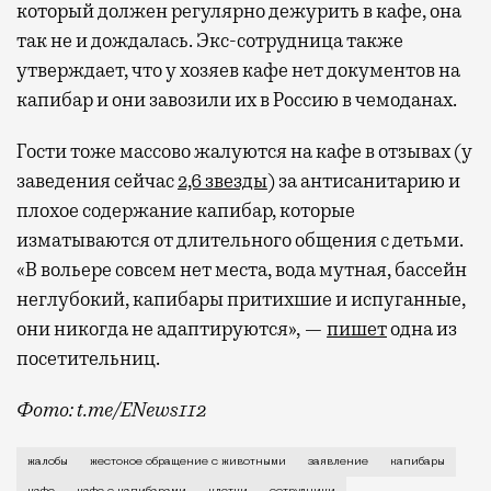
который должен регулярно дежурить в кафе, она
так не и дождалась. Экс-сотрудница также
Бизнес-зал становится местом, где можно
утверждает, что у хозяев кафе нет документов на
провести переговоры, поработать или просто
капибар и они завозили их в Россию в чемоданах.
выпить кофе, наблюдая сквозь панорамные
окна за тем, как взлетают и садятся
Гости тоже массово жалуются на кафе в отзывах (у
самолеты. В Москве нет недостатка
заведения сейчас
2,6 звезды
) за антисанитарию и
в лаунжах. В аэропортах их обычно
плохое содержание капибар, которые
несколько — в разных зонах воздушных
изматываются от длительного общения с детьми.
гаваней. На некоторых вокзалах — тоже.
«В вольере совсем нет места, вода мутная, бассейн
Лаунжи доступны на Ленинградском,
неглубокий, капибары притихшие и испуганные,
Павелецком, Казанском, Ярославском
они никогда не адаптируются», —
пишет
одна из
и Курском вокзалах.
Попасть в бизнес-залы
посетительниц.
могут держатели карт Mir Supreme. Причем
не только в столице. Всего доступно более
Фото: t.me/ENews112
1000 бизнес-залов по всему миру.
С момента открытия нового контактного кафе с капи
жалобы
жестокое обращение с животными
заявление
капибары