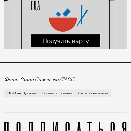
Фото: Саша Савельева/ТАСС
Вчера вечером об уходе из ГМИИ им. Пушкина объяв
ГМИИ им. Пушкина
Елизавета Лихачева
Ольга Галактионова