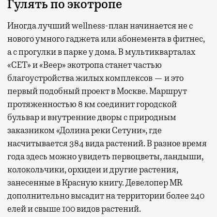
Гулять по экотропе
Иногда лучший wellness-план начинается не с
нового умного гаджета или абонемента в фитнес,
а с прогулки в парке у дома. В мультикварталах
«СЕТ» и «Веер» экотропа станет частью
благоустройства жилых комплексов — и это
первый подобный проект в Москве. Маршрут
протяженностью 8 км соединит городской
бульвар и внутренние дворы с природным
заказником «Долина реки Сетуни», где
насчитывается 384 вида растений. В разное время
года здесь можно увидеть первоцветы, ландыши,
колокольчики, орхидеи и другие растения,
занесенные в Красную книгу. Девелопер MR
дополнительно высадит на территории более 240
елей и свыше 100 видов растений.