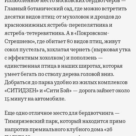
Излюбленное место московских бердвотчеров —
Главный ботанический сад, где можно встретить
десятки видов птиц: от мухоловок и дроздов до
краснокнижных ястреба-перепелятника и
ястреба-тетеревятника. А в «Покровском-
Стрешнево», где обитает 80 видов птиц, живут
сокол пустельга, хохлатая чернеть (нырковая утка
с эффектным хохолком) и поползень —
единственная птица в наших широтах, которая
умеет бегать по стволу дерева головой вниз.
Добраться до парка удобно из жилых комплексов
«СИТИДЗЕН» и «Сити Бэй» — дорога займет около
15 минут на автомобиле.
Еще одно отличное место для бердвотчинга —
Тимирязевский парк, который находится прямо
напротив премиального клубного дома «26