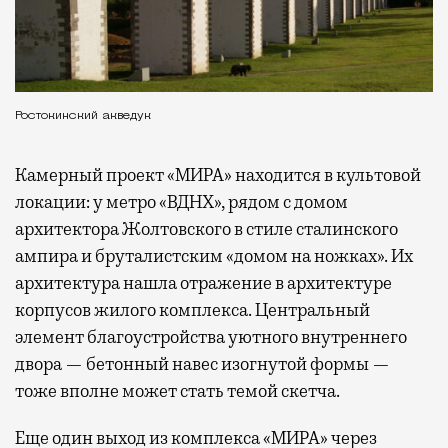
Ростокинский акведук
Камерный проект «МИРА» находится в культовой
локации: у метро «ВДНХ», рядом с домом
архитектора Жолтовского в стиле сталинского
ампира и бруталистским «домом на ножках». Их
архитектура нашла отражение в архитектуре
корпусов жилого комплекса. Центральный
элемент благоустройства уютного внутреннего
двора — бетонный навес изогнутой формы —
тоже вполне может стать темой скетча.
Еще один выход из комплекса «МИРА» через