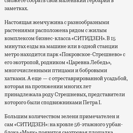
сможете собрать свой маленький гербарий в
заметках.
Настоящая жемчужина с разнообразными
растениями расположена рядом с жилым
комплексом бизнес-класса «СИТИДЗЕН». В 15
минутах езды на машине или в одной станции
метро находится парк «Покровское-Стрешнево» с
его экотропой, родником «Царевна Лебедь»,
многочисленными птицами и бобровыми
хатками. А еще — с отреставрированной усадьбой,
которая на протяжении многих лет
принадлежала роду Стрешневых, представители
которого были сподвижниками Петра I.
Большим количеством зелени примечателен и
сам «СИТИДЗЕН»: на кровле 56-этажного урбан-
блока «Маяк» появится смотровая площадка,