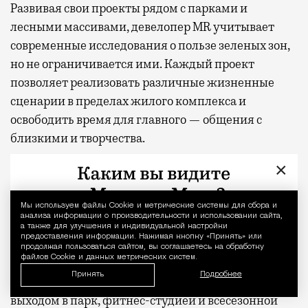
Развивая
свои проекты рядом с парками и
лесными массивами, девелопер MR учитывает
современные исследования о пользе зеленых зон,
но не ограничивается ими. Каждый проект
позволяет реализовать различные жизненные
сценарии в пределах жилого комплекса и
освободить время для главного — общения с
близкими и творчества.
×
Так, в проекте «СИТИДЗЕН» появится смотровая
площадка на высоте 57-го этажа, а во дворе —
крытые и открытые пространства для общения и
Мы используем файлы Сookie и метрические системы для сбора и
Уведомление 
анализа информации о производительности и использовании сайта,
игровой партер с амфитеатром, где можно
а также для улучшения и индивидуальной настройки
предоставления информации. Нажимая кнопку «Принять» или
отдыхать на ступеньках многочисленных
продолжая пользоваться сайтом, вы соглашаетесь на обработку
файлов Cookie и данных метрических систем.
лестниц, на пуфах и в сетчатых гамаках. В жилом
Принять
Подробнее
комплексе «МИРА» — двухуровневое лобби с
выходом в парк, фитнес-студией и всесезонной