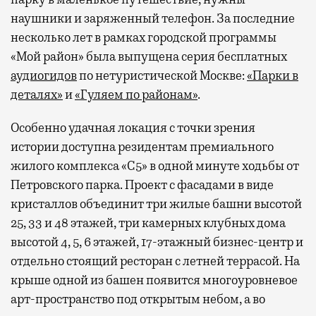
наушники и заряженный телефон. За последние
несколько лет в рамках городской программы
«Мой район» была выпущена серия бесплатных
аудиогидов
по нетуристической Москве:
«Парки в
деталях»
и
«Гуляем по районам»
.
Особенно удачная локация с точки зрения
истории доступна резидентам премиального
жилого комплекса «С5»
в одной минуте ходьбы от
Петровского парка. Проект с фасадами в виде
кристаллов объединит три жилые башни высотой
25, 33 и 48 этажей, три камерных клубных дома
высотой 4, 5, 6 этажей, 17-этажный бизнес-центр и
отдельно стоящий ресторан с летней террасой. На
крыше одной из башен появится многоуровневое
арт-пространство под открытым небом, а во