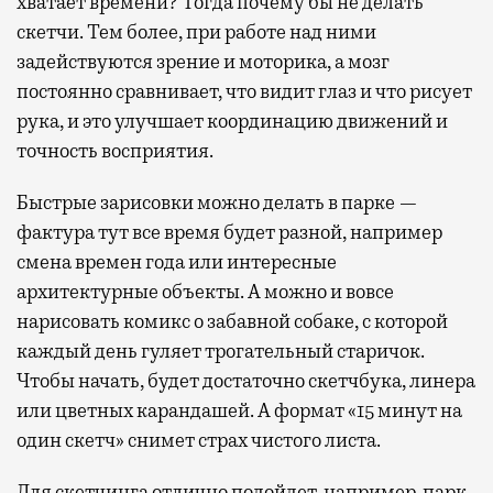
хватает времени? Тогда почему бы не делать
скетчи. Тем более, при работе над ними
задействуются зрение и моторика, а мозг
постоянно сравнивает, что видит глаз и что рисует
рука, и это улучшает координацию движений и
точность восприятия.
Быстрые зарисовки можно делать в парке —
фактура тут все время будет разной, например
смена времен года или интересные
архитектурные объекты. А можно и вовсе
нарисовать комикс о забавной собаке, с которой
каждый день гуляет трогательный старичок.
Чтобы начать, будет достаточно скетчбука, линера
или цветных карандашей. А формат «15 минут на
один скетч» снимет страх чистого листа.
Для скетчинга отлично подойдет, например, парк