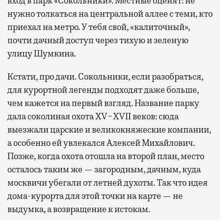
вход в парк «Сокольники». Местные оценят: не
нужно толкаться на центральной аллее с теми, кто
приехал на метро. У тебя свой, «калиточный»,
почти дачный доступ через тихую и зеленую
улицу Шумкина.
Кстати, про дачи. Сокольники, если разобраться,
для курортной легенды подходят даже больше,
чем кажется на первый взгляд. Название парку
дала соколиная охота XV−XVII веков: сюда
выезжали царские и великокняжеские компании,
а особенно ей увлекался Алексей Михайлович.
Позже, когда охота отошла на второй план, место
осталось таким же — загородным, дачным, куда
москвичи убегали от летней духоты. Так что идея
дома-курорта для этой точки на карте — не
выдумка, а возвращение к истокам.