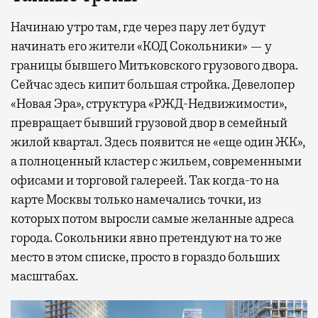
Начинаю утро там, где через пару лет будут
начинать его жители «КОД Сокольники» — у
границы бывшего Митьковского грузового двора.
Сейчас здесь кипит большая стройка. Девелопер
«Новая Эра», структура «РЖД-Недвижимости»,
превращает бывший грузовой двор в семейный
жилой квартал. Здесь появится не «еще один ЖК»,
а полноценный кластер с жильем, современными
офисами и торговой галереей. Так когда-то на
карте Москвы только намечались точки, из
которых потом выросли самые желанные адреса
города. Сокольники явно претендуют на то же
место в этом списке, просто в гораздо больших
масштабах.