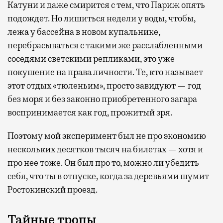
Катуни и даже смирится с тем, что Париж опять
подождет. Но лишиться недели у воды, чтобы,
лежа у бассейна в новом купальнике,
перебрасываться с такими же расслабленными
соседями светскими репликами, это уже
покушение на права личности. Те, кто называет
этот отдых «тюленьим», просто завидуют — год
без моря и без законно приобретенного загара
воспринимается как год, прожитый зря.
Поэтому мой эксперимент был не про экономию
нескольких десятков тысяч на билетах — хотя и
про нее тоже. Он был про то, можно ли убедить
себя, что ты в отпуске, когда за деревьями шумит
Ростокинский проезд.
Тайные тропы