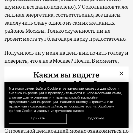
шумно и все давно поделено). У Сокольников та же
сильная энергетика, соответственно, все шансы
заполучить славу одного из самых желанных
районов Москвы. Только скученность им не
грозит: места тут благодаря парку предостаточно.
Получилось ли у меня на день выключить голову и
поверить, что я не в Москве? Почти. В моменте,
когда лежишь в шезлонге с закрытыми глазами, а
×
сосны шумят где-то наверху, разница между
отпуском и обычным вторником действительно
Мы используем файлы Сookie и метрические системы для сбора и
Уведомление 
стирается. Домой я вернулась пешком, а не через
анализа информации о производительности и использовании сайта,
а также для улучшения и индивидуальной настройки
аэропорт, но ощущение осталось то же — будто
предоставления информации. Нажимая кнопку «Принять» или
продолжая пользоваться сайтом, вы соглашаетесь на обработку
только что откуда-то издалека приехала
файлов Cookie и данных метрических систем.
отдохнувшей.
Принять
Подробнее
С проектной декларацией можно ознакомиться по