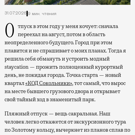
31.07.2026
9 мин. чтения
Отпуск в этом году у меня кочует: сначала
переехал на август, потом в область
неопределенного будущего. Город при этом
плавится и не спрашивает о моих планах. Тогда я
решила себя обмануть и устроить модный
staycation — прожить полноценный курортный
день, не покидая города. Точка старта — новый
квартал
«КОД Сокольники»
, тот самый, что вырос
на месте бывшего грузового двора и открывает
свой тайный ход в знаменитый парк.
Пляжный отпуск — вещь сакральная. Наш
человек легко откажется от экскурсионного тура
по Золотому кольцу, вычеркнет из планов сплав по