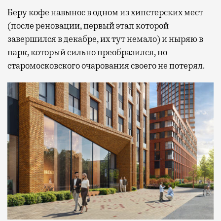
Беру кофе навынос в одном из хипстерских мест
(после реновации, первый этап которой
завершился в декабре, их тут немало) и ныряю в
парк, который сильно преобразился, но
старомосковского очарования своего не потерял.