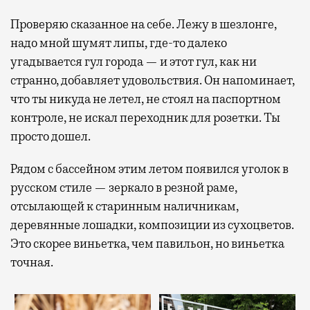
Проверяю сказанное на себе. Лежу в шезлонге,
надо мной шумят липы, где-то далеко
угадывается гул города — и этот гул, как ни
странно, добавляет удовольствия. Он напоминает,
что ты никуда не летел, не стоял на паспортном
контроле, не искал переходник для розетки. Ты
просто дошел.
Рядом с бассейном этим летом появился уголок в
русском стиле — зеркало в резной раме,
отсылающей к старинным наличникам,
деревянные лошадки, композиции из сухоцветов.
Это скорее виньетка, чем павильон, но виньетка
точная.