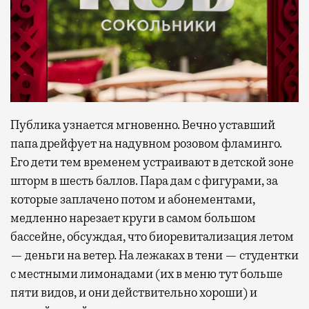
Публика узнается мгновенно. Вечно уставший
папа дрейфует на надувном розовом фламинго.
Его дети тем временем устраивают в детской зоне
шторм в шесть баллов. Пара дам с фигурами, за
которые заплачено потом и абонементами,
медленно нарезает круги в самом большом
бассейне, обсуждая, что биоревитализация летом
— деньги на ветер. На лежаках в тени — студентки
с местными лимонадами (их в меню тут больше
пяти видов, и они действительно хороши) и