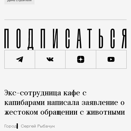
День строителя
Реклама
Редакция Москвич Mag
Экс-сотрудница кафе с
Город
капибарами написала заявление о
жестоком обращении с животными
Город
Сергей Рыбачук