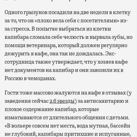
Одного грызунов посадили на две недели в клетку
за то, что он «плохо вела себя с посетителями» из-
за стресса. В попытке выбраться из клетки
капибара сломала себе челюсть и вырвала зубы, но
помощи ветеринара, который должен регулярно
дежурить в кафе, она так не дождалась. Экс-
сотрудница также утверждает, что у хозяев кафе
нет документов на капибар и они завозили их в
Россию в чемоданах.
Гости тоже массово жалуются на кафе в отзывах (у
заведения сейчас
2,6 звезды
) за антисанитарию и
плохое содержание капибар, которые
изматываются от длительного общения с детьми.
«В вольере совсем нет места, вода мутная, бассейн
не глубокий, капибары притихшие и испуганные,