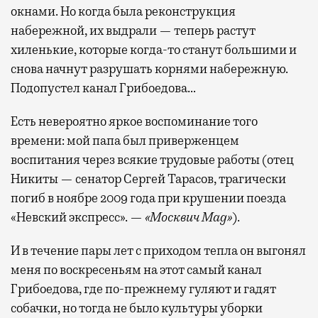
окнами. Но когда была реконструкция
набережной, их выдрали — теперь растут
хиленькие, которые когда-то станут большими и
снова начнут разрушать корнями набережную.
Подопустел канал Грибоедова…
Есть невероятно яркое воспоминание того
времени: мой папа был приверженцем
воспитания через всякие трудовые работы (отец
Никиты — сенатор Сергей Тарасов, трагически
погиб в ноябре 2009 года при крушении поезда
«Невский экспресс». —
«Москвич Mag»
).
И в течение пары лет с приходом тепла он выгонял
меня по воскресеньям на этот самый канал
Грибоедова, где по-прежнему гуляют и гадят
собачки, но тогда не было культуры уборки