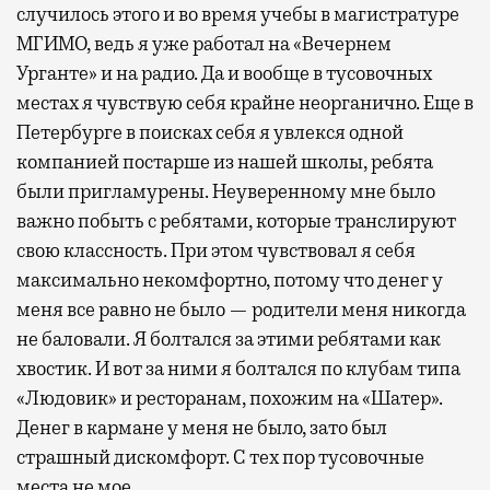
случилось этого и во время учебы в магистратуре
МГИМО, ведь я уже работал на «Вечернем
Урганте» и на радио. Да и вообще в тусовочных
местах я чувствую себя крайне неорганично. Еще в
Петербурге в поисках себя я увлекся одной
компанией постарше из нашей школы, ребята
были пригламурены. Неуверенному мне было
важно побыть с ребятами, которые транслируют
свою классность. При этом чувствовал я себя
максимально некомфортно, потому что денег у
меня все равно не было — родители меня никогда
не баловали. Я болтался за этими ребятами как
хвостик. И вот за ними я болтался по клубам типа
«Людовик» и ресторанам, похожим на «Шатер».
Денег в кармане у меня не было, зато был
страшный дискомфорт. С тех пор тусовочные
места не мое.