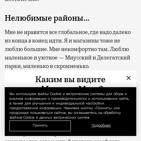
Нелюбимые районы…
Мне не нравится все глобальное, где надо далеко
из конца в конец идти. Я и магазины тоже не
люблю большие. Мне некомфортно там. Люблю
маленькое и уютное — Миусский и Делегатский
парки, миленько и скромненько.
×
Я бы ничего не менял в Москве…
Мы используем файлы Сookie и метрические системы для сбора и
Уведомление 
Она прекрасна. Я бы даже сказал, что тут слишком
анализа информации о производительности и использовании сайта,
а также для улучшения и индивидуальной настройки
комфортно жить. Всего хватает, надеюсь не
предоставления информации. Нажимая кнопку «Принять» или
продолжая пользоваться сайтом, вы соглашаетесь на обработку
сглазить. Имел удовольствие проехаться по
файлов Cookie и данных метрических систем.
разным крупным европейским городам и
Принять
Подробнее
посмотреть их театры. И я оценил, что в Москве,