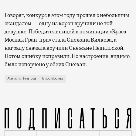
Говорят, конкурс в этом году прошел с небольшим
скандалом — одну из корон вручили не той
девушке. Победительницей в номинации «Краса
Москвы Гран-при» стала Снежана Вилкова, а
награду сначала вручили Снежане Недильской.
Потом ошибку исправили. Но настроение, видимо,
было испорчено у обеих Снежан.
Вчера были подведены итоги 29-го московского конк
Лилиана Булатова
Мисс Москва