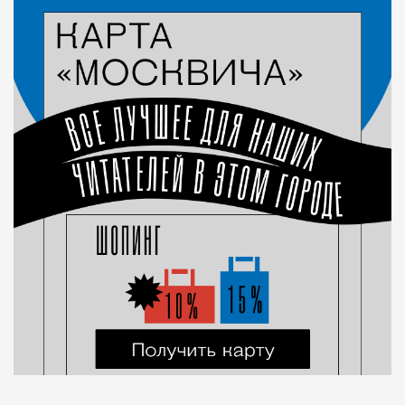
Город