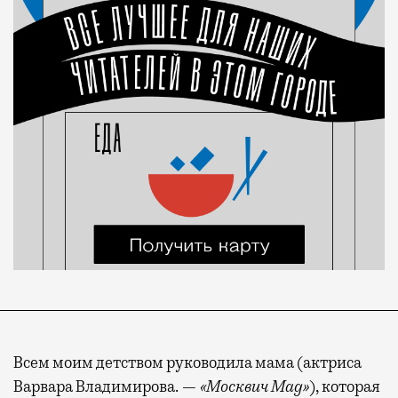
Всем моим детством руководила мама (актриса
Варвара Владимирова. —
«Москвич Mag»
), которая