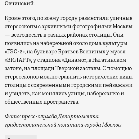
Овчинский.
Кроме этого, по всему городу разместили уличные
стереоскопы с архивными фотографиями Москвы
— всего десять в разных районах столицы. Они
появились на набережной около дома культуры
«ГЭС-2», на бульваре Братьев Весниных у музея
«ЗИЛАРТ», у стадиона «Динамо», в Нагатинском
затоне, на площади Тверской заставы. С помощью
стереоскопов можно сравнить исторические виды
столицы с современными городскими пейзажами
и увидеть, как менялись улицы, набережные и
общественные пространства.
Фото: пресс-служба Департамента
градостроительной политики города Москвы
В этом году профессиональный праздник День строи