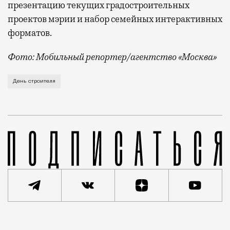
презентацию текущих градостроительных
проектов мэрии и набор семейных интерактивных
форматов.
Фото: Мобильный репортер/агентство «Москва»
Это каска в фирменных цветах департамента строит
День строителя