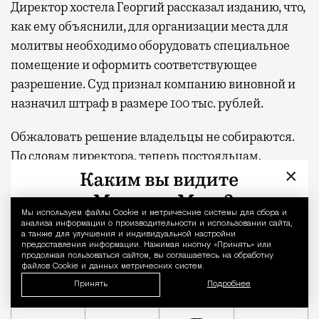
Директор хостела Георгий рассказал изданию, что,
как ему объяснили, для организации места для
молитвы необходимо оборудовать специальное
помещение и оформить соответствующее
разрешение. Суд признал компанию виновной и
назначил штраф в размере 100 тыс. рублей.
Обжаловать решение владельцы не собираются.
По словам директора, теперь постояльцам,
×
которые хотят совершить намаз, рекомендуют
пользоваться ближайшей мечетью.
Мы используем файлы Сookie и метрические системы для сбора и
Уведомление 
Владельцев хостела «Алмаз» в Южном Бутово оштраф
анализа информации о производительности и использовании сайта,
а также для улучшения и индивидуальной настройки
предоставления информации. Нажимая кнопку «Принять» или
продолжая пользоваться сайтом, вы соглашаетесь на обработку
файлов Cookie и данных метрических систем.
Принять
Подробнее