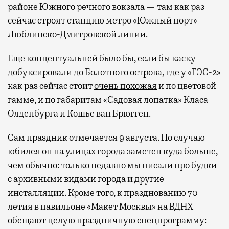
районе Южного речного вокзала — там как раз
сейчас строят станцию метро «Южный порт»
Люблинско-Дмитровской линии.
Еще концептуальней было бы, если бы каску
добуксировали до Болотного острова, где у «ГЭС-2»
как раз сейчас стоит
очень похожая
и по цветовой
гамме, и по габаритам «Садовая лопатка» Класа
Олденбурга и Кошье ван Брюгген.
Сам праздник отмечается 9 августа. По случаю
юбилея он на улицах города заметен куда больше,
чем обычно: только недавно мы
писали
про будки
с архивными видами города и другие
инсталляции. Кроме того, к празднованию 70-
летия в павильоне «Макет Москвы» на ВДНХ
обещают целую праздничную спецпрограмму: