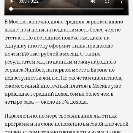
В Москве, конечно, даже средняя зарплата давно
выше, но и цены на недвижимость более чем не
отстают. По последним подсчетам, даже на
однушку ипотеку
оформят
лишь при доходе
почти 350 тыс. рублей в месяц. С таким
результатом мы, по
данным
международного
сервиса Numbeo, на первом месте в Европе по
недоступности жилья. По расчетам аналитиков,
ежемесячный ипотечный платеж в Москве уже
превышает средний доход семьи более чем в
четыре раза — около 450% дохода.
Параллельно, по мере сворачивания льготных
программ и на фоне неизменно высокой ключевой
ставки, стремительно сокращается и сам рынок