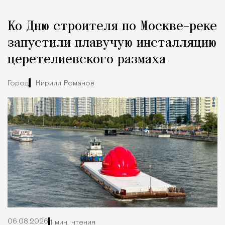
Реклама
Редакция Москвич Mag
Ко Дню строителя по Москве-реке
Город
запустили плавучую инсталляцию
церетелиевского размаха
Город
Кирилл Романов
06.08.2026
1 мин. чтения