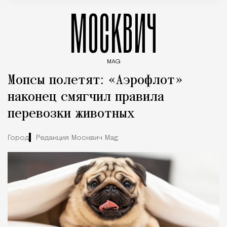
МОСКВИЧ
MAG
Введите ключевые слова для поиска статей
Мопсы полетят: «Аэрофлот»
наконец смягчил правила
перевозки животных
Город
Редакция Москвич Mag