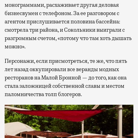
монограммами, расхаживает другая деловая
бизнесвумен с телефоном. За ее разговором с
агентом прислушивается половина бассейна:
смотрела три района, и Сокольники выиграли с
разгромным счетом, «потому что там хоть дышать
можно».
Персонажи, если присмотреться, те же, что пять
лет назад оккупировали все веранды модных
ресторанов на Малой Бронной — до того, как она
стала заложницей собственной славы и местом
паломничества толп блогеров.