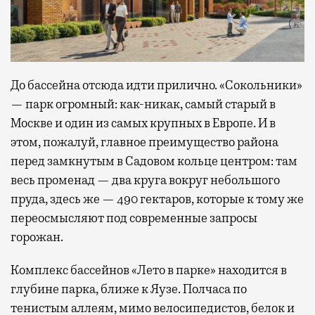
До бассейна отсюда идти прилично. «Сокольники»
— парк огромный: как-никак, самый старый в
Москве и один из самых крупных в Европе. И в
этом, пожалуй, главное преимущество района
перед замкнутым в Садовом кольце центром: там
весь променад — два круга вокруг небольшого
пруда, здесь же — 490 гектаров, которые к тому же
переосмысляют под современные запросы
горожан.
Комплекс бассейнов «Лето в парке» находится в
глубине парка, ближе к Яузе. Полчаса по
тенистым аллеям, мимо велосипедистов, белок и