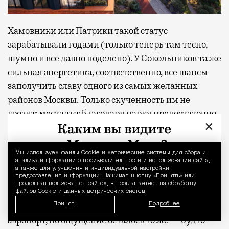
Хамовники или Патрики такой статус
зарабатывали годами (только теперь там тесно,
шумно и все давно поделено). У Сокольников та же
сильная энергетика, соответственно, все шансы
заполучить славу одного из самых желанных
районов Москвы. Только скученность им не
грозит: места тут благодаря парку предостаточно.
×
Получилось ли у меня на день выключить голову и
поверить, что я не в Москве? Почти. В моменте,
Мы используем файлы Сookie и метрические системы для сбора и
Уведомление 
анализа информации о производительности и использовании сайта,
когда лежишь в шезлонге с закрытыми глазами, а
а также для улучшения и индивидуальной настройки
предоставления информации. Нажимая кнопку «Принять» или
сосны шумят где-то наверху, разница между
продолжая пользоваться сайтом, вы соглашаетесь на обработку
отпуском и обычным вторником действительно
файлов Cookie и данных метрических систем.
стирается. Домой я вернулась пешком, а не через
Принять
Подробнее
аэропорт, но ощущение осталось то же — будто