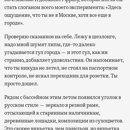
стать слоганом всего моего эксперимента: «Здесь
ощущение, что ты не в Москве, хотя все еще в
городе».
Проверяю сказанное на себе. Лежу в шезлонге,
надо мной шумят липы, где-то далеко
угадывается гул города — и этот гул, как ни
странно, добавляет удовольствия. Он напоминает,
что ты никуда не летел, не стоял на паспортном
контроле, не искал переходник для розетки. Ты
просто дошел.
Рядом с бассейном этим летом появился уголок в
русском стиле — зеркало в резной раме,
отсылающей к старинным наличникам,
деревянные лошадки, композиции из сухоцветов.
Это скорее виньетка, чем павильон, но виньетка