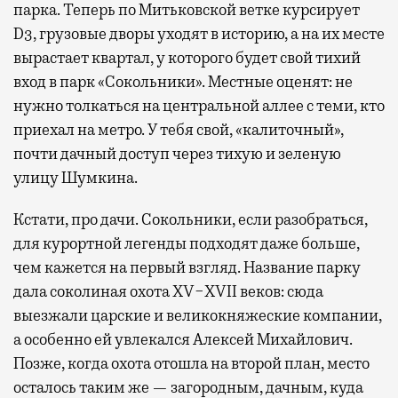
парка. Теперь по Митьковской ветке курсирует
D3, грузовые дворы уходят в историю, а на их месте
вырастает квартал, у которого будет свой тихий
вход в парк «Сокольники». Местные оценят: не
нужно толкаться на центральной аллее с теми, кто
приехал на метро. У тебя свой, «калиточный»,
почти дачный доступ через тихую и зеленую
улицу Шумкина.
Кстати, про дачи. Сокольники, если разобраться,
для курортной легенды подходят даже больше,
чем кажется на первый взгляд. Название парку
дала соколиная охота XV−XVII веков: сюда
выезжали царские и великокняжеские компании,
а особенно ей увлекался Алексей Михайлович.
Позже, когда охота отошла на второй план, место
осталось таким же — загородным, дачным, куда