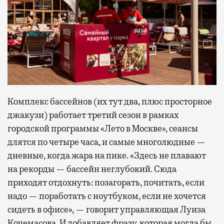
Комплекс бассейнов (их тут два, плюс просторное
джакузи) работает третий сезон в рамках
городской программы «Лето в Москве», сеансы
длятся по четыре часа, и самые многолюдные —
дневные, когда жара на пике. «Здесь не плавают
на рекорды — бассейн неглубокий. Сюда
приходят отдохнуть: позагорать, почитать, если
надо — поработать с ноутбуком, если не хочется
сидеть в офисе», — говорит управляющая Луиза
Кочемасова. И добавляет фразу, которая могла бы