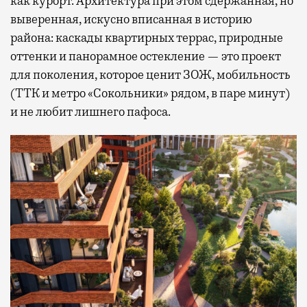
как курорт. Архитектура при этом сдержанная, но
выверенная, искусно вписанная в историю
района: каскады квартирных террас, природные
оттенки и панорамное остекление — это проект
для поколения, которое ценит ЗОЖ, мобильность
(ТТК и метро «Сокольники» рядом, в паре минут)
и не любит лишнего пафоса.