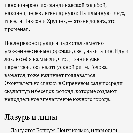
пенсионеров с их скандинавской ходьбой,
наконец, через легендарную «Шашлычную 1957»,
где ели Никсон и Хрущев, — это не дорога, это
променад.
После реконструкции парк стал заметно
ухоженнее: новые дорожки, свет, навигация. Иду и
ловлю себя на мысли, что дыхание уже
перестроилось на отпускной ритм. Голова,
кажется, тоже начинает поддаваться.
Окончательно сдаюсь в Сиреневом саду посреди
скульптур и беседок-ротонд, которые создают
неподдельное впечатление южного города.
Лазурь и липы
— Да ну этот Бодрум! Цены космос, и там одни