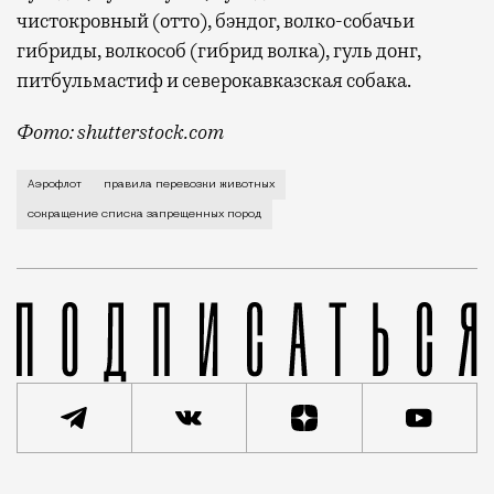
чистокровный (отто), бэндог, волко-собачьи
гибриды, волкособ (гибрид волка), гуль донг,
питбульмастиф и северокавказская собака.
Фото: shutterstock.com
Компания потихоньку, маленькими шажками предоставл
Аэрофлот
правила перевозки животных
сокращение списка запрещенных пород