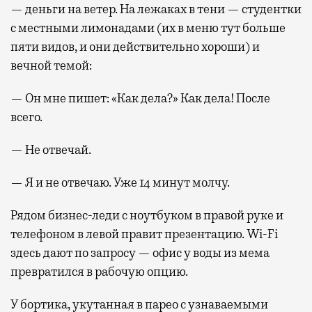
— деньги на ветер. На лежаках в тени — студентки
с местными лимонадами (их в меню тут больше
пяти видов, и они действительно хороши) и
вечной темой:
— Он мне пишет: «Как дела?» Как дела! После
всего.
— Не отвечай.
— Я и не отвечаю. Уже 14 минут молчу.
Рядом бизнес-леди с ноутбуком в правой руке и
телефоном в левой правит презентацию. Wi-Fi
здесь дают по запросу — офис у воды из мема
превратился в рабочую опцию.
У бортика, укутанная в парео с узнаваемыми