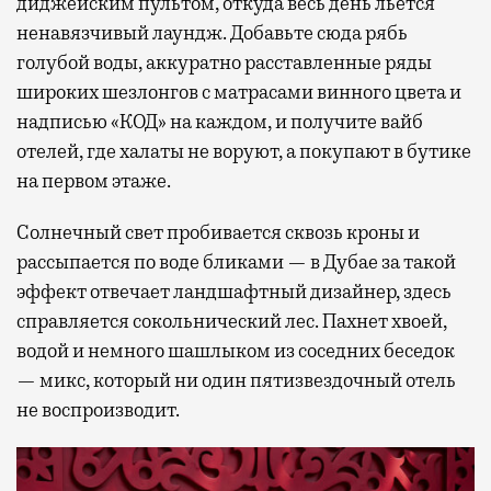
диджейским пультом, откуда весь день льется
ненавязчивый лаундж. Добавьте сюда рябь
голубой воды, аккуратно расставленные ряды
широких шезлонгов с матрасами винного цвета и
надписью «КОД» на каждом, и получите вайб
отелей, где халаты не воруют, а покупают в бутике
на первом этаже.
Солнечный свет пробивается сквозь кроны и
рассыпается по воде бликами — в Дубае за такой
эффект отвечает ландшафтный дизайнер, здесь
справляется сокольнический лес. Пахнет хвоей,
водой и немного шашлыком из соседних беседок
— микс, который ни один пятизвездочный отель
не воспроизводит.