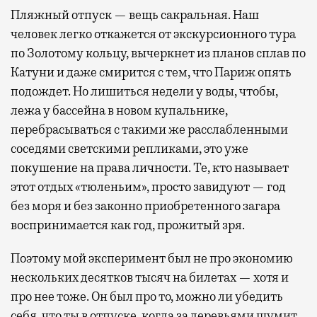
Пляжный отпуск — вещь сакральная. Наш
человек легко откажется от экскурсионного тура
по Золотому кольцу, вычеркнет из планов сплав по
Катуни и даже смирится с тем, что Париж опять
подождет. Но лишиться недели у воды, чтобы,
лежа у бассейна в новом купальнике,
перебрасываться с такими же расслабленными
соседями светскими репликами, это уже
покушение на права личности. Те, кто называет
этот отдых «тюленьим», просто завидуют — год
без моря и без законно приобретенного загара
воспринимается как год, прожитый зря.
Поэтому мой эксперимент был не про экономию
нескольких десятков тысяч на билетах — хотя и
про нее тоже. Он был про то, можно ли убедить
себя, что ты в отпуске, когда за деревьями шумит