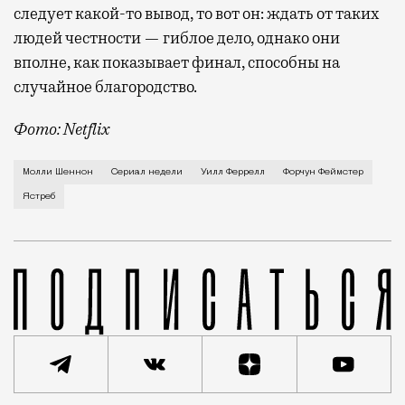
следует какой-то вывод, то вот он: ждать от таких
людей честности — гиблое дело, однако они
вполне, как показывает финал, способны на
случайное благородство.
Фото: Netflix
Когда-то Лонни Хокинс (Уилл Феррелл) был звездой 
Молли Шеннон
Сериал недели
Уилл Феррелл
Форчун Феймстер
Ястреб