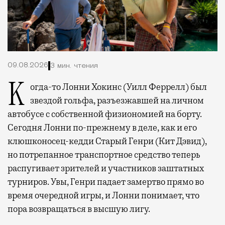
09.08.2026
3 мин. чтения
Когда-то Лонни Хокинс (Уилл Феррелл) был
звездой гольфа, разъезжавшей на личном
автобусе с собственной физиономией на борту.
Сегодня Лонни по-прежнему в деле, как и его
клюшконосец-кедди Старый Генри (Кит Дэвид),
но потрепанное транспортное средство теперь
распугивает зрителей и участников заштатных
турниров. Увы, Генри падает замертво прямо во
время очередной игры, и Лонни понимает, что
пора возвращаться в высшую лигу.