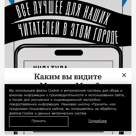
×
Мы используем файлы Сookie и метрические системы для сбора и
Уведомление 
анализа информации о производительности и использовании сайта,
а также для улучшения и индивидуальной настройки
предоставления информации. Нажимая кнопку «Принять» или
продолжая пользоваться сайтом, вы соглашаетесь на обработку
файлов Cookie и данных метрических систем.
Принять
Подробнее