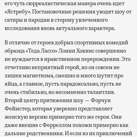
его чуть сюрреалистическая манера очень идет
«Ястребу». Постановочные решения уводят шоу от
сатиры и пародии в сторону увлеченного
исследования вновь актуального характера.
В отличие от героев добрых спортивных комедий
образца «Теда Лассо» Лонни Хокинс совершенно
не нуждается в нравственном перерождении. Это
отчетливо неприятный герой, но он совсем не
лишен магнетизма, смешно и много шутит про
яйца, а главное, пусть парадоксально, пусть не
очень стабильно, но несомненно талантлив.
Второй центр притяжения шоу — Форчун
Феймстер, которая уверенно представляет
женскую версию примерно того же героя. Они
даже внешне с Ферреллом похожи примерно как
дальние родственники. И если из их приключений