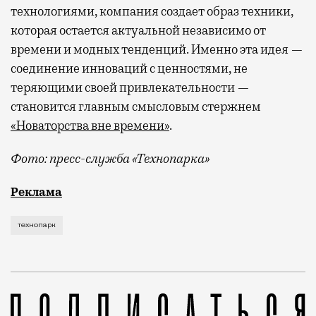
технологиями, компания создает образ техники,
которая остается актуальной независимо от
времени и модных тенденций. Именно эта идея —
соединение инноваций с ценностями, не
теряющими своей привлекательности —
становится главным смысловым стержнем
«Новаторства вне времени»
.
Фото: пресс-служба «Технопарка»
Рекламные кампании техники редко выходят за рамк
Реклама
технопарк