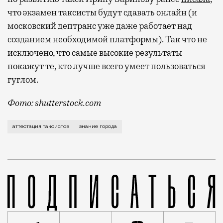
что экзамен таксисты будут сдавать онлайн (и
московский дептранс уже даже работает над
созданием необходимой платформы). Так что не
исключено, что самые высокие результаты
покажут те, кто лучше всего умеет пользоваться
гуглом.
Фото: shutterstock.com
Теперь таксисты должны будут проходить аттестацию 
аттестация таксистов
знание города