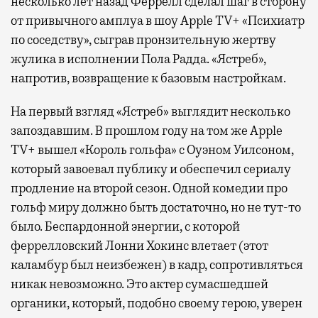
несколько лет назад Феррелл сделал шаг в сторону
от привычного амплуа в шоу Apple TV+ «Психиатр
по соседству», сыграв пронзительную жертву
жулика в исполнении Пола Радда. «Ястреб»,
напротив, возвращение к базовым настройкам.
На первый взгляд «Ястреб» выглядит несколько
запоздавшим. В прошлом году на том же Apple
TV+ вышел «Король гольфа» с Оуэном Уилсоном,
который завоевал публику и обеспечил сериалу
продление на второй сезон. Одной комедии про
гольф миру должно быть достаточно, но не тут-то
было. Беспардонной энергии, с которой
феррелловский Лонни Хокинс влетает (этот
каламбур был неизбежен) в кадр, сопротивляться
никак невозможно. Это актер сумасшедшей
органики, который, подобно своему герою, уверен