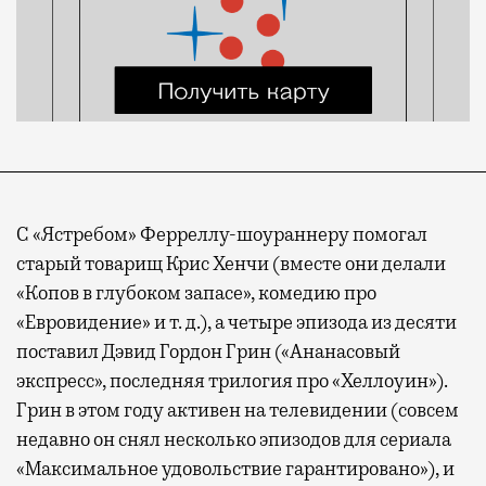
С «Ястребом» Ферреллу-шоураннеру помогал
старый товарищ Крис Хенчи (вместе они делали
«Копов в глубоком запасе», комедию про
«Евровидение» и т. д.), а четыре эпизода из десяти
поставил Дэвид Гордон Грин («Ананасовый
экспресс», последняя трилогия про «Хеллоуин»).
Грин в этом году активен на телевидении (совсем
недавно он снял несколько эпизодов для сериала
«Максимальное удовольствие гарантировано»), и