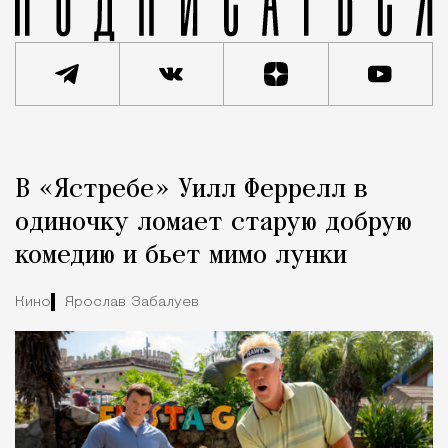
Реклама
Редакция Москвич Mag
В «Ястребе» Уилл Феррелл в
Город
одиночку ломает старую добрую
комедию и бьет мимо лунки
Кино
Ярослав Забалуев