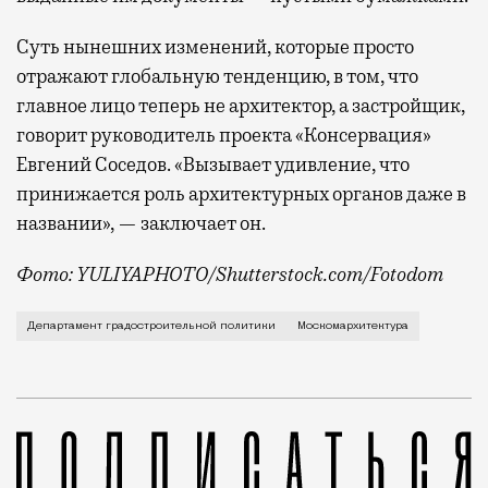
Суть нынешних изменений, которые просто
отражают глобальную тенденцию, в том, что
главное лицо теперь не архитектор, а застройщик,
говорит руководитель проекта «Консервация»
Евгений Соседов. «Вызывает удивление, что
принижается роль архитектурных органов даже в
названии», — заключает он.
Фото: YULIYAPHOTO/Shutterstock.com/Fotodom
Как говорится в постановлении правительства, кото
Департамент градостроительной политики
Москомархитектура