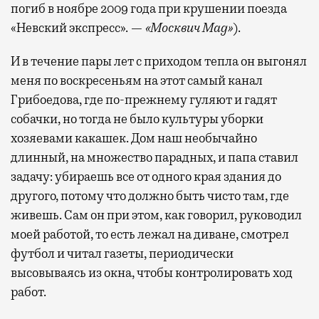
погиб в ноябре 2009 года при крушении поезда
«Невский экспресс». —
«Москвич Mag»
).
И в течение пары лет с приходом тепла он выгонял
меня по воскресеньям на этот самый канал
Грибоедова, где по-прежнему гуляют и гадят
собачки, но тогда не было культуры уборки
хозяевами какашек. Дом наш необычайно
длинный, на множество парадных, и папа ставил
задачу: убираешь все от одного края здания до
другого, потому что должно быть чисто там, где
живешь. Сам он при этом, как говорил, руководил
моей работой, то есть лежал на диване, смотрел
футбол и читал газеты, периодически
высовываясь из окна, чтобы контролировать ход
работ.