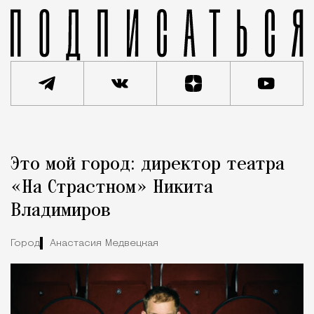
Реклама
Редакция Москвич Mag
Это мой город: директор театра
Город
«На Страстном» Никита
Владимиров
Город
Анастасия Медвецкая