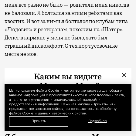
меня все равно не было — родители меня никогда
не баловали. Я болтался за этими ребятами как
хвостик. И вот за ними я болтался по клубам типа
«Людовик» и ресторанам, похожим на «Шатер».
Денег в кармане у меня не было, зато был
страшный дискомфорт. С тех пор тусовочные
места не мое.
Нелюбимые районы…
×
Мне не нравится все глобальное, где надо далеко
Мы используем файлы Сookie и метрические системы для сбора и
Уведомление 
из конца в конец идти. Я и магазины тоже не
анализа информации о производительности и использовании сайта,
а также для улучшения и индивидуальной настройки
люблю большие. Мне некомфортно там. Люблю
предоставления информации. Нажимая кнопку «Принять» или
маленькое и уютное — Миусский и Делегатский
продолжая пользоваться сайтом, вы соглашаетесь на обработку
файлов Cookie и данных метрических систем.
парки, миленько и скромненько.
Принять
Подробнее