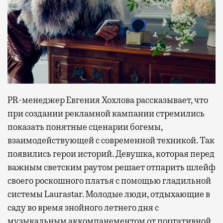
PR-менеджер Евгения Хохлова рассказывает, что
при создании рекламной кампании стремились
показать понятные сценарии богемы,
взаимодействующей с современной техникой. Так
появились герои историй. Девушка, которая перед
важным светским раутом решает отпарить шлейф
своего роскошного платья с помощью гладильной
системы Laurastar. Молодые люди, отдыхающие в
саду во время знойного летнего дня с
музыкальным аккомпанементом от портативной