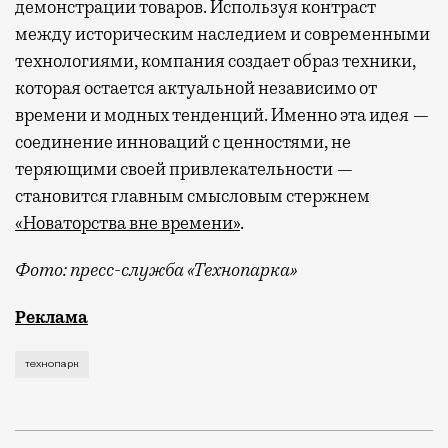
демонстрации товаров. Используя контраст
между историческим наследием и современными
технологиями, компания создает образ техники,
которая остается актуальной независимо от
времени и модных тенденций. Именно эта идея —
соединение инноваций с ценностями, не
теряющими своей привлекательности —
становится главным смысловым стержнем
«Новаторства вне времени»
.
Фото: пресс-служба «Технопарка»
Рекламные кампании техники редко выходят за рамк
Реклама
технопарк