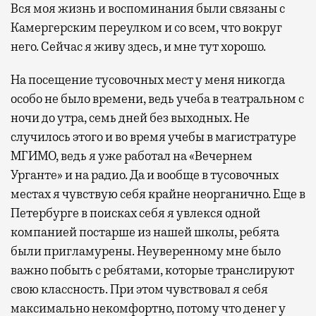
Вся моя жизнь и воспоминания были связаны с
Камергерским переулком и со всем, что вокруг
него. Сейчас я живу здесь, и мне тут хорошо.
На посещение тусовочных мест у меня никогда
особо не было времени, ведь учеба в театральном с
ночи до утра, семь дней без выходных. Не
случилось этого и во время учебы в магистратуре
МГИМО, ведь я уже работал на «Вечернем
Урганте» и на радио. Да и вообще в тусовочных
местах я чувствую себя крайне неорганично. Еще в
Петербурге в поисках себя я увлекся одной
компанией постарше из нашей школы, ребята
были пригламурены. Неуверенному мне было
важно побыть с ребятами, которые транслируют
свою классность. При этом чувствовал я себя
максимально некомфортно, потому что денег у