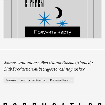
Фото: скриншот видео «Наша Russia»/Comedy
Club Production, видео: @ostorozhno_moskva
Вы, наверное, замечали, что в Telegram появилась 
Telegram
платные сообщения
Родители Москвы