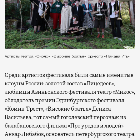
Артисты театра «Около», «Высокие братья», оркестр «Пакава Ить»
Среди артистов фестиваля были самые именитые
клоуны России: золотой состав «Лицедеев»,
любимцы Авиньонского фестиваля театр «Микос»,
обладатель премии Эдинбургского фестиваля
«Комик-Трест», «Высокие братья» Дениса
Васильева, тот самый гоголевский персонаж из
балабановского фильма «Про уродов и людей»
Анвар Либабов, основатель петербургского театра