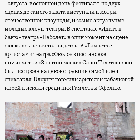
1 августа, в основной день фестиваля, на двух
сценах до самого заката выступали и мэтры
отечественной клоунады, и самые актуальные
молодые клоун-театры. В спектакле «Идите в
баню» театра «Неболет» в один момент на сцене
оказалась целая толпа детей. А «Гамлет» с
артистами театра «Около» в постановке
номинантки «Золотой маски» Саши Толстошевой
был построен на деконструкции самой идеи
спектакля. Клоуны кормили зрителей кабачковой
икрой и искали среди них Гамлета и Офелию.