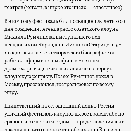
театров (кстати, в цирке это число — счастливое).
В этом году фестиваль был посвящен 125-летию со
дня рождения легендарного советского клоуна
Михаила Румянцева, выступавшего под
псевдонимом Карандаш. Именно в Старице в 1920-
х годах началась его творческая биография: он
работал оформителем афиш в местном
драмтеатре и здесь же поставил свою первую
клоунскую репризу. Позже Румянцев уехал в
Москву, прославился, гастролировал по всему
миру.
Единственный на сегодняшний день в России
уличный фестиваль клоунов вырос в масштабе по
сравнению с первым годом — представления шли
два дня на пяти сценах: от набережной Волги до