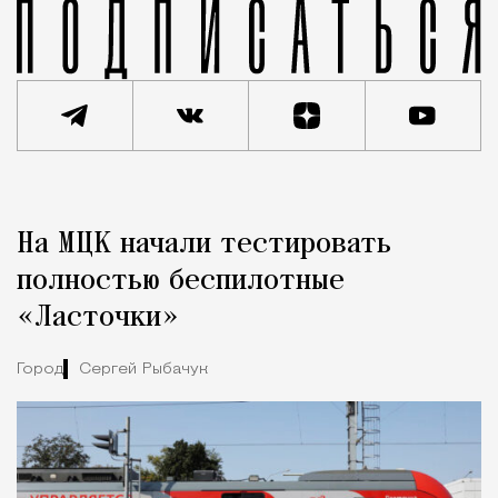
Реклама
Редакция Москвич Mag
На МЦК начали тестировать
Город
полностью беспилотные
«Ласточки»
Город
Сергей Рыбачук