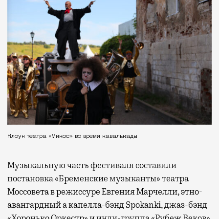
Клоун театра «Микос» во время кавалькады
Музыкальную часть фестиваля составили
постановка «Бременские музыканты» театра
Моссовета в режиссуре Евгения Марчелли, этно-
авангардный а капелла-бэнд Spokanki, джаз-бэнд
«Хоронько Оркестр» и инди-группа «Рубеж Веков»