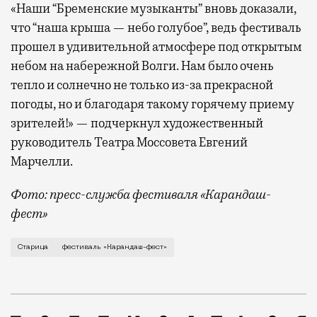
«Наши “Бременские музыканты” вновь доказали,
что “наша крыша — небо голубое”, ведь фестиваль
прошел в удивительной атмосфере под открытым
небом на набережной Волги. Нам было очень
тепло и солнечно не только из-за прекрасной
погоды, но и благодаря такому горячему приему
зрителей!» — подчеркнул художественный
руководитель Театра Моссовета Евгений
Марчелли.
Фото: пресс-служба фестиваля «Карандаш-
фест»
В минувший уикенд маленькая Старица в Тверской об
Старица
фестиваль «Карандаш-фест»