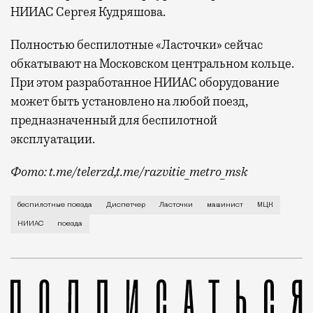
НИИАС Сергея Кудряшова.
Полностью беспилотные «Ласточки» сейчас
обкатывают на Московском центральном кольце.
При этом разработанное НИИАС оборудование
может быть установлено на любой поезд,
предназначенный для беспилотной
эксплуатации.
Фото: t.me/telerzd,t.me/razvitie_metro_msk
Новые поезда работают на четвертом уровне автома
беспилотные поезда
Диспетчер
Ласточки
машинист
МЦК
НИИАС
поезда