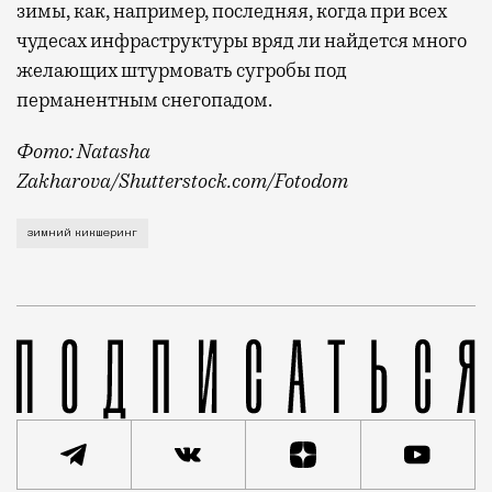
зимы, как, например, последняя, когда при всех
чудесах инфраструктуры вряд ли найдется много
желающих штурмовать сугробы под
перманентным снегопадом.
Фото: Natasha
Zakharova/Shutterstock.com/Fotodom
Об этом рассказал на Международном евразийском ф
зимний кикшеринг