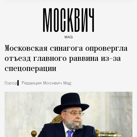
МОСКВИЧ
MAG
Введите ключевые слова для поиска статей
Московская синагога опровергла
отъезд главного раввина из-за
спецоперации
Город
Редакция Москвич Mag