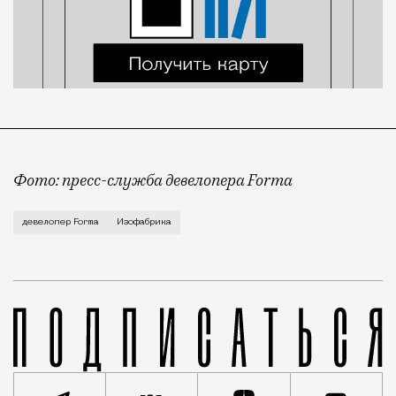
Фото: пресс-служба девелопера Forma
Корпус скульптуры и лепки Изофабрики на Часовой 
девелопер Forma
Изофабрика