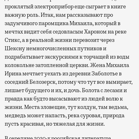
проклятый электроприбор еще сыграет в книге
важную роль. Итак, нам рассказывают про
задумчивого паромщика Михаила, который в
мечтах видит себя седовласым Хароном на реке
Стикс, а в реальной жизни перевозит через
Шексну немногочисленных путников и
подрабатывает экскурсиями к торчащей из воды
колокольне затопленной церкви. Жена Михаила
Ирина мечтает уехать из деревни Заболотье в
соседний Белозерск, потому что тут все вымирает,
лишает будущего и их, и дочь. Болота с лесами и
правда как будто высасывают из людей волю к
жизни. Места зловещие, тут колдун, там ведьма,
медведь может напасть, река суровая, природа
пусть красивая, но тяжелая для жизни.
В середине 2020-х российская литература