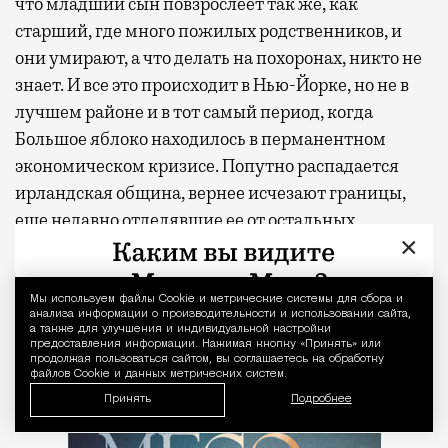
что младший сын повзрослеет так же, как
старший, где много пожилых родственников, и
они умирают, а что делать на похоронах, никто не
знает. И все это происходит в Нью-Йорке, но не в
лучшем районе и в тот самый период, когда
Большое яблоко находилось в перманентном
экономическом кризисе. Попутно распадается
ирландская община, вернее исчезают границы,
еще недавно отделявшие ее от остальных
×
американцев. Но все равно, самое страшное —
перспектива повзрослеть.
Мы используем файлы Сookie и метрические системы для сбора и
Уведомление 
анализа информации о производительности и использовании сайта,
Оливье Гез, «Месопотамия».
а также для улучшения и индивидуальной настройки
предоставления информации. Нажимая кнопку «Принять» или
Перевод Анны Гличевой
продолжая пользоваться сайтом, вы соглашаетесь на обработку
файлов Cookie и данных метрических систем.
Принять
Подробнее