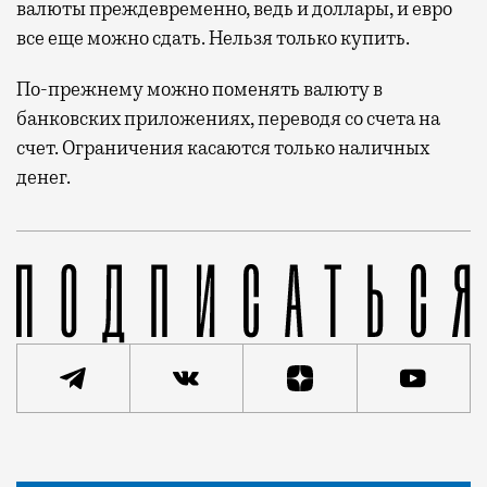
валюты преждевременно, ведь и доллары, и евро
все еще можно сдать. Нельзя только купить.
По-прежнему можно поменять валюту в
банковских приложениях, переводя со счета на
счет. Ограничения касаются только наличных
денег.
С 9 марта до 9 сентября Банк России ужесточает ко
Статья
Редакция Москвич Mag