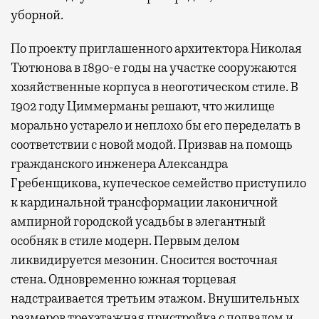
уборной.
По проекту приглашенного архитектора Николая
Тютюнова в 1890-е годы на участке сооружаются
хозяйственные корпуса в неоготическом стиле. В
1902 году Циммерманы решают, что жилище
морально устарело и неплохо бы его переделать в
соответствии с новой модой. Призвав на помощь
гражданского инженера Александра
Гребенщикова, купеческое семейство приступило
к кардинальной трансформации лаконичной
ампирной городской усадьбы в элегантный
особняк в стиле модерн. Первым делом
ликвидируется мезонин. Сносится восточная
стена. Одновременно южная торцевая
надстраивается третьим этажом. Внушительных
размеров трехэтажная пристройка с подвалом и