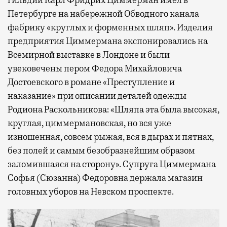
гильдии Карл Фридрих Циммерман имел в
Петербурге на набережной Обводного канала
фабрику «круглых и форменных шляп». Изделия
предприятия Циммермана экспонировались на
Всемирной выставке в Лондоне и были
увековечены пером Федора Михайловича
Достоевского в романе «Преступление и
наказание» при описании деталей одежды
Родиона Раскольникова: «Шляпа эта была высокая,
круглая, циммермановская, но вся уже
изношенная, совсем рыжая, вся в дырах и пятнах,
без полей и самым безобразнейшим образом
заломившаяся на сторону». Супруга Циммермана
Софья (Сюзанна) Федоровна держала магазин
головных уборов на Невском проспекте.