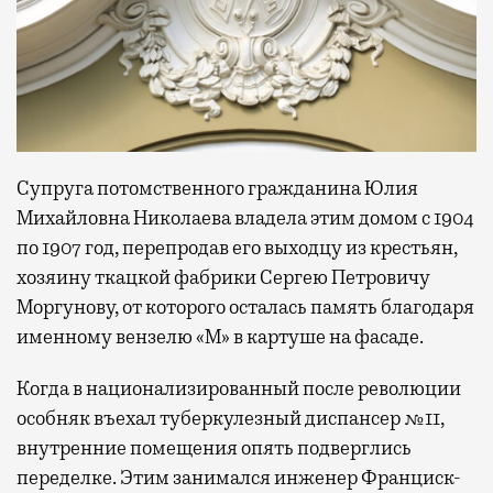
Супруга потомственного гражданина Юлия
Михайловна Николаева владела этим домом с 1904
по 1907 год, перепродав его выходцу из крестьян,
хозяину ткацкой фабрики Сергею Петровичу
Моргунову, от которого осталась память благодаря
именному вензелю «М» в картуше на фасаде.
Когда в национализированный после революции
особняк въехал туберкулезный диспансер №11,
внутренние помещения опять подверглись
переделке. Этим занимался инженер Франциск-