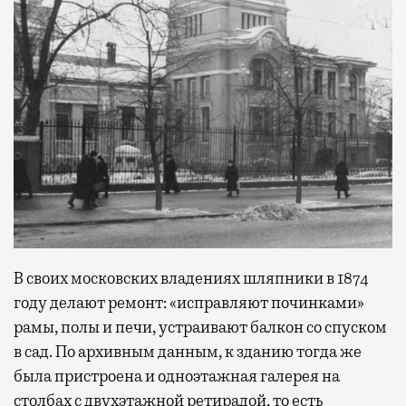
В своих московских владениях шляпники в 1874
году делают ремонт: «исправляют починками»
рамы, полы и печи, устраивают балкон со спуском
в сад. По архивным данным, к зданию тогда же
была пристроена и одноэтажная галерея на
столбах с двухэтажной ретирадой, то есть