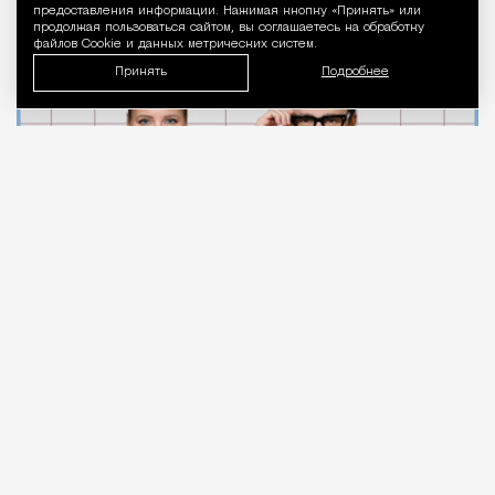
предоставления информации. Нажимая кнопку «Принять» или
продолжая пользоваться сайтом, вы соглашаетесь на обработку
Город
Кирилл Романов
файлов Cookie и данных метрических систем.
Принять
Подробнее
07.08.2026
2 мин. чтения
Московские стоматологи
записывают
видео в
поддержку московского врача Алексея
Фролова после выхода выпусков программы
Елены Летучей, посвященных конфликтам в