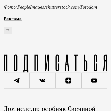
Фото: PeopleImages/shutterstock.com/Fotodom
Мобильный оператор Т2 изучил модели интернет-потр
Реклама
Т2
Реклама
Редакция Москвич Mag
Дом недели: особняк Свечиной —
Город