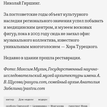
Николай Гиршинг.
За постсоветские годы объект культурного
наследия регионального значения успел побывать
и медицинским центром, и музеем восковых
фигур, пока в 2003 году сюда не заехал офис
музыкального коллектива, известного
уникальным многоголосием — Хора Турецкого.
Недавно в здании прошла реставрация.
Фото: Максим Мухин, Государственный научно-
исследовательский музей архитектуры имени А.
В. Щусева/pasyvu.com, семейный архив Анатолия
Забелина/pastvu.com
История каменного строения в Мещанской слободе —
ампир
Дом недели
модерн
особняк Свечиной — Циммерман — Моргунова
проспект Мира