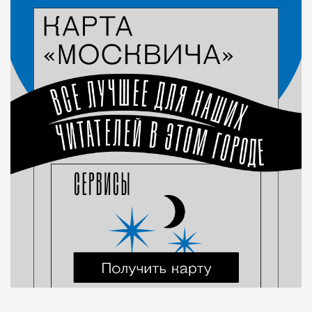
Город