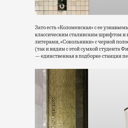
Зато есть «Коломенская» с ее узнавае
классическим сталинским шрифтом и к
литерами, «Сокольники» с черной пол
(так и видим с этой сумкой студента Ф
— единственная в подборке станция пе