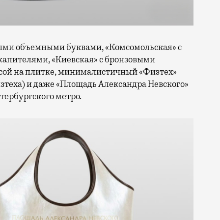
мыми объемными буквами, «Комсомольская» с
апителями, «Киевская» с бронзовыми
осой на плитке, минималистичный «Физтех»
изтеха) и даже «Площадь Александра Невского»
тербургского метро.