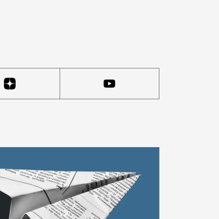
 показывало куртки, вдохновленные архитектурой ста