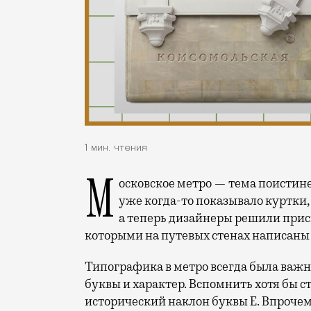
1 мин. чтения
Московское метро — тема поистине безграничная и вдохновляющая. Бюро Verlab
уже когда-то показывало куртки,
а теперь дизайнеры решили присм
которыми на путевых стенах написаны
Типографика в метро всегда была важн
буквы и характер. Вспомнить хотя бы с
исторический наклон буквы Е. Впрочем,