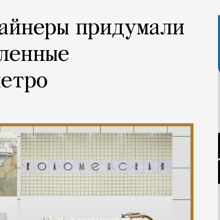
зайнеры придумали
вленные
метро