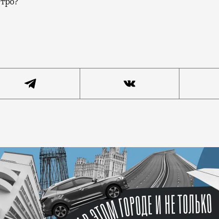
етро?
граничная и вдохновляющая. Бюро Verlab уже когда-то