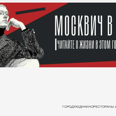
ГОРОД
ЛЮДИ
КИНО
РЕСТОРАНЫ 