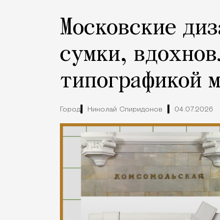
Московские ди
сумки, вдохно
типографикой 
Город
Николай Спиридонов
04.07.2026