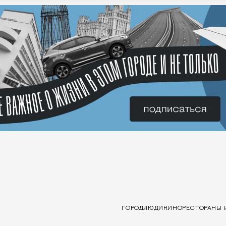
ГОРОД
ЛЮДИ
КИНО
РЕСТОРАНЫ 