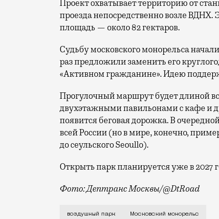
Проект охватывает территорию от стан
проезда непосредственно возле ВДНХ. 
площадь — около 82 гектаров.
Судьбу московского монорельса начали 
раз предложили заменить его круглог
«Активном гражданине». Идею поддерж
Прогулочный маршрут будет длиной вс
двухэтажными павильонами с кафе и д
появится беговая дорожка. В очередной 
всей России (но в мире, конечно, прим
до сеульского Seoullo).
Открыть парк планируется уже в 2027 г
Фото: Дептранс Москвы/@DtRoad
Работы на прежней линии монорельса и
воздушный парк
Московский монорельс