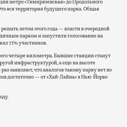
ции метро «Тимирязевская» до Продольного
Это вся территория будущего парка. Общая
решать летом этого года — власти в очередной
одичным парком и запустили голосование на
ал 71% участников.
его четыре километра. Бывшие станции станут
ругой инфраструктурой, а еще на высоте
раз заявляют, что аналогов такому парку нет во
еров достаточно — от «Хай-Лайна» в Нью-Йорке
оду.
дут уже не первый месяц: старые конструкции частичн