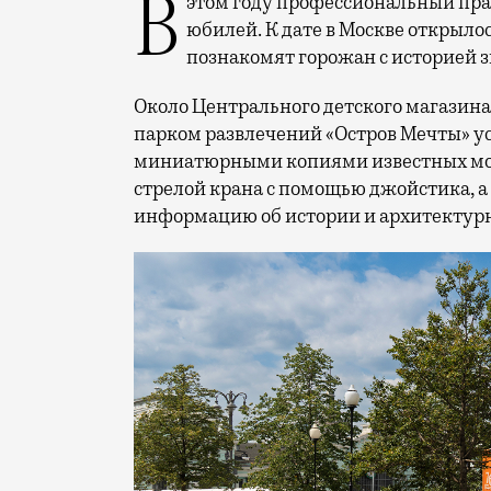
В этом году профессиональный праздник День строителя отмечает 70-летний
юбилей. К дате в Москве открыло
познакомят горожан с историей 
Около Центрального детского магазина 
парком развлечений «Остров Мечты» у
миниатюрными копиями известных мос
стрелой крана с помощью джойстика, а
информацию об истории и архитектурн