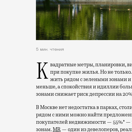
5 мин. чтения
Квадратные метры, планировки, вид из окон. Конечно, на это обращают внимание
при покупке жилья. Но не только.
жить рядом с зелеными зонами и
меньше, а спокойствия и идиллии боль
зонами снижает риск депрессии на 20%
В Москве нет недостатка в парках, стол
рядом с ними можно найти предложен
покупателей недвижимости — 55%* — г
зонам.
MR
— один из девелоперов, реа