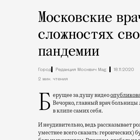
Московские вра
сложностях сво
пандемии
Город
Редакция Москвич Mag
18.11.2020
2 мин. чтения
Берущее за душу видео
опубликов
Вечорко, главный врач больницы 
в клипе самих себя.
И неудивительно, ведь рассказывает ро
уместнее всего сказать: героических) 