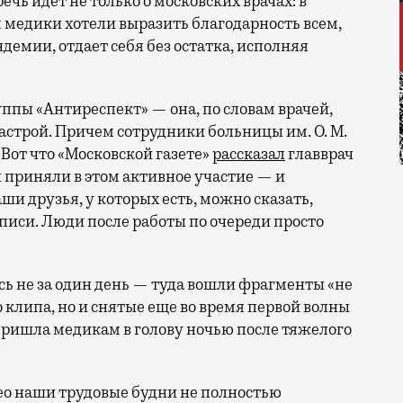
чь идет не только о московских врачах: в
 медики хотели выразить благодарность всем,
демии, отдает себя без остатка, исполняя
ппы «Антиреспект» — она, по словам врачей,
астрой. Причем сотрудники больницы им. О. М.
Вот что «Московской газете»
рассказал
главврач
и приняли в этом активное участие — и
ши друзья, у которых есть, можно сказать,
иси. Люди после работы по очереди просто
сь не за один день — туда вошли фрагменты «не
 клипа, но и снятые еще во время первой волны
 пришла медикам в голову ночью после тяжелого
део наши трудовые будни не полностью