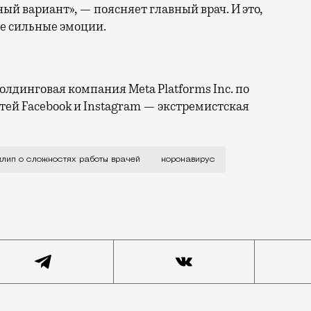
й вариант», — поясняет главный врач. И это,
ее сильные эмоции.
лдинговая компания Meta Platforms Inc. по
тей Facebook и Instagram — экстремистская
своей странице в фейсбуке Валерий Вечорко, главный в
клип о сложностях работы врачей
коронавирус