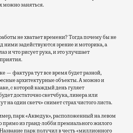
х можно заняться.
 работы не хватает времени? Тогда почему бы не
над ними задействуются зрение и моторика, а
лаз и что рисует рука, и это улучшает
сприятия.
е — фактура тут все время будет разной,
ресные архитектурные объекты. А можно и
баке, с которой каждый день гуляет
будет достаточно скетчбука, линера или
т на один скетч» снимет страх чистого листа.
имер, парк «Акведук», расположенный на левом
но прямо из гранд-лобби премиального жилого
Название парк получил в честь «миллионного