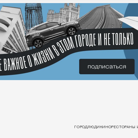
ГОРОД
ЛЮДИ
КИНО
РЕСТОРАНЫ 