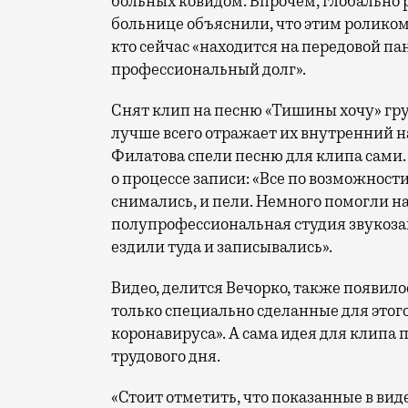
больных ковидом. Впрочем, глобально ре
больнице объяснили, что этим роликом
кто сейчас «находится на передовой пан
профессиональный долг».
Снят клип на песню «Тишины хочу» гру
лучше всего отражает их внутренний н
Филатова спели песню для клипа сами. 
о процессе записи: «Все по возможност
снимались, и пели. Немного помогли на
полупрофессиональная студия звукозап
ездили туда и записывались».
Видео, делится Вечорко, также появило
только специально сделанные для этого
коронавируса». А сама идея для клипа
трудового дня.
«Стоит отметить, что показанные в ви