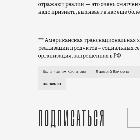
отражают реалии — это очень смягченны
надо признать, вызывает в нас еще бол
*** Американская транснациональная хо
реализации продуктов ‒ социальных се
организация, запрещенная в РФ
Берущее за душу видео опубликовал на 
больница им. Филатова
Валерий Вечорко
пандемия
Подписаться