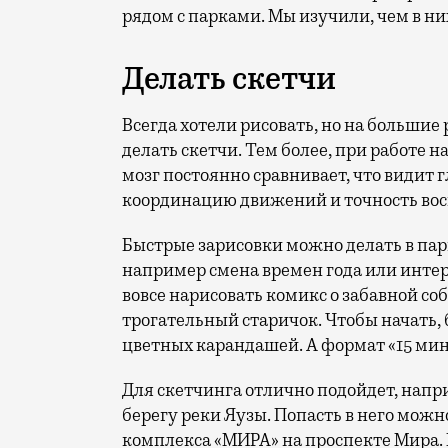
рядом с парками. Мы изучили, чем в ни
Делать скетчи
Всегда хотели рисовать, но на большие
делать скетчи. Тем более, при работе 
мозг постоянно сравнивает, что видит г
координацию движений и точность во
Быстрые зарисовки можно делать в парк
например смена времен года или инте
вовсе нарисовать комикс о забавной со
трогательный старичок. Чтобы начать, 
цветных карандашей. А формат «15 мину
Для скетчинга отлично подойдет, напр
берегу реки Яузы. Попасть в него мож
комплекса «МИРА» на проспекте Мира. 