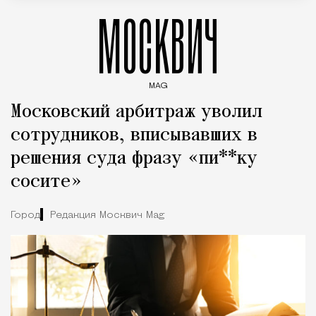
МОСКВИЧ
MAG
Введите ключевые слова для поиска статей
Московский арбитраж уволил
сотрудников, вписывавших в
решения суда фразу «пи**ку
сосите»
Город
Редакция Москвич Mag