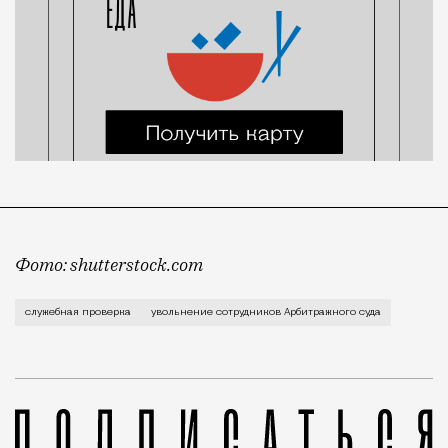
Фото: shutterstock.com
Об этом сообщила сегодня пресс-служба Арбитражног
служебная проверка
увольнение сотрудников Арбитражного суда