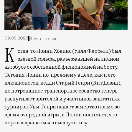
09.08.2026
3 мин. чтения
Когда-то Лонни Хокинс (Уилл Феррелл) был
звездой гольфа, разъезжавшей на личном
автобусе с собственной физиономией на борту.
Сегодня Лонни по-прежнему в деле, как и его
клюшконосец-кедди Старый Генри (Кит Дэвид),
но потрепанное транспортное средство теперь
распугивает зрителей и участников заштатных
турниров. Увы, Генри падает замертво прямо во
время очередной игры, и Лонни понимает, что
пора возвращаться в высшую лигу.