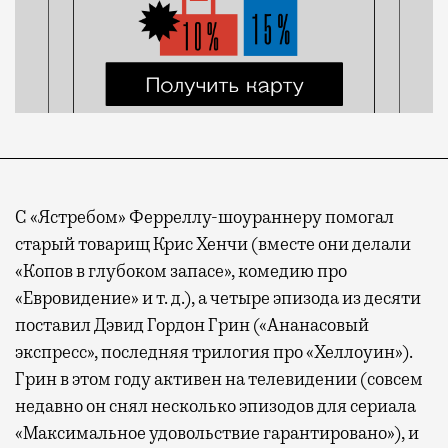
С «Ястребом» Ферреллу-шоураннеру помогал
старый товарищ Крис Хенчи (вместе они делали
«Копов в глубоком запасе», комедию про
«Евровидение» и т. д.), а четыре эпизода из десяти
поставил Дэвид Гордон Грин («Ананасовый
экспресс», последняя трилогия про «Хеллоуин»).
Грин в этом году активен на телевидении (совсем
недавно он снял несколько эпизодов для сериала
«Максимальное удовольствие гарантировано»), и