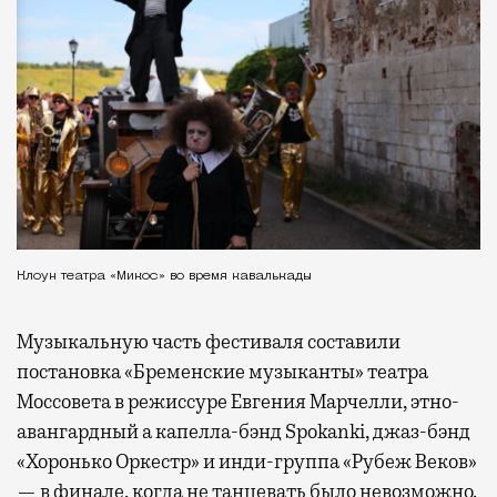
Клоун театра «Микос» во время кавалькады
Музыкальную часть фестиваля составили
постановка «Бременские музыканты» театра
Моссовета в режиссуре Евгения Марчелли, этно-
авангардный а капелла-бэнд Spokanki, джаз-бэнд
«Хоронько Оркестр» и инди-группа «Рубеж Веков»
— в финале, когда не танцевать было невозможно.