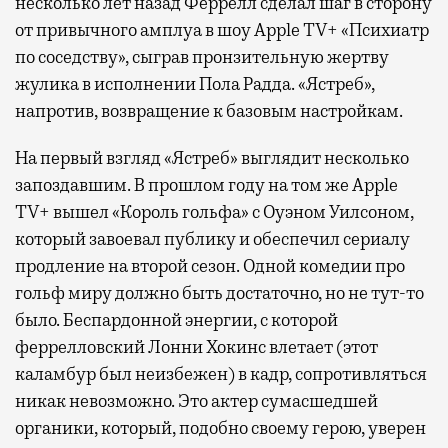
несколько лет назад Феррелл сделал шаг в сторону
от привычного амплуа в шоу Apple TV+ «Психиатр
по соседству», сыграв пронзительную жертву
жулика в исполнении Пола Радда. «Ястреб»,
напротив, возвращение к базовым настройкам.
На первый взгляд «Ястреб» выглядит несколько
запоздавшим. В прошлом году на том же Apple
TV+ вышел «Король гольфа» с Оуэном Уилсоном,
который завоевал публику и обеспечил сериалу
продление на второй сезон. Одной комедии про
гольф миру должно быть достаточно, но не тут-то
было. Беспардонной энергии, с которой
феррелловский Лонни Хокинс влетает (этот
каламбур был неизбежен) в кадр, сопротивляться
никак невозможно. Это актер сумасшедшей
органики, который, подобно своему герою, уверен