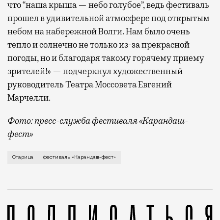
что “наша крыша — небо голубое”, ведь фестиваль
прошел в удивительной атмосфере под открытым
небом на набережной Волги. Нам было очень
тепло и солнечно не только из-за прекрасной
погоды, но и благодаря такому горячему приему
зрителей!» — подчеркнул художественный
руководитель Театра Моссовета Евгений
Марчелли.
Фото: пресс-служба фестиваля «Карандаш-
фест»
В минувший уикенд маленькая Старица в Тверской об
Старица
фестиваль «Карандаш-фест»