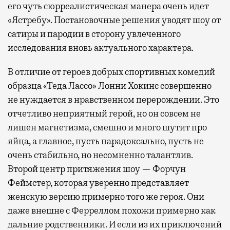
его чуть сюрреалистическая манера очень идет
«Ястребу». Постановочные решения уводят шоу от
сатиры и пародии в сторону увлеченного
исследования вновь актуального характера.
В отличие от героев добрых спортивных комедий
образца «Теда Лассо» Лонни Хокинс совершенно
не нуждается в нравственном перерождении. Это
отчетливо неприятный герой, но он совсем не
лишен магнетизма, смешно и много шутит про
яйца, а главное, пусть парадоксально, пусть не
очень стабильно, но несомненно талантлив.
Второй центр притяжения шоу — Форчун
Феймстер, которая уверенно представляет
женскую версию примерно того же героя. Они
даже внешне с Ферреллом похожи примерно как
дальние родственники. И если из их приключений