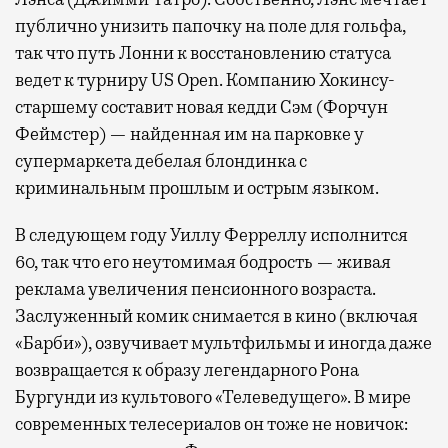
публично унизить папочку на поле для гольфа,
так что путь Лонни к восстановлению статуса
ведет к турниру US Open. Компанию Хокинсу-
старшему составит новая кедди Сэм (Форчун
Феймстер) — найденная им на парковке у
супермаркета дебелая блондинка с
криминальным прошлым и острым языком.
В следующем году Уиллу Ферреллу исполнится
60, так что его неутомимая бодрость — живая
реклама увеличения пенсионного возраста.
Заслуженный комик снимается в кино (включая
«Барби»), озвучивает мультфильмы и иногда даже
возвращается к образу легендарного Рона
Бургунди из культового «Телеведущего». В мире
современных телесериалов он тоже не новичок: