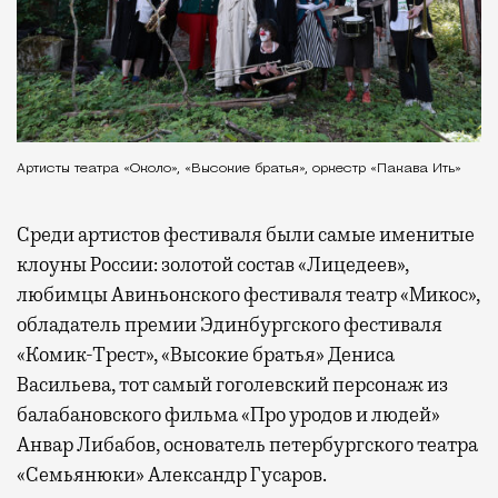
Артисты театра «Около», «Высокие братья», оркестр «Пакава Ить»
Среди артистов фестиваля были самые именитые
клоуны России: золотой состав «Лицедеев»,
любимцы Авиньонского фестиваля театр «Микос»,
обладатель премии Эдинбургского фестиваля
«Комик-Трест», «Высокие братья» Дениса
Васильева, тот самый гоголевский персонаж из
балабановского фильма «Про уродов и людей»
Анвар Либабов, основатель петербургского театра
«Семьянюки» Александр Гусаров.