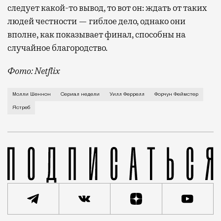
следует какой-то вывод, то вот он: ждать от таких
людей честности — гиблое дело, однако они
вполне, как показывает финал, способны на
случайное благородство.
Фото: Netflix
Когда-то Лонни Хокинс (Уилл Феррелл) был звездой 
Молли Шеннон
Сериал недели
Уилл Феррелл
Форчун Феймстер
Ястреб