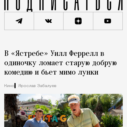
Реклама
Редакция Москвич Mag
В «Ястребе» Уилл Феррелл в
Город
одиночку ломает старую добрую
комедию и бьет мимо лунки
Кино
Ярослав Забалуев