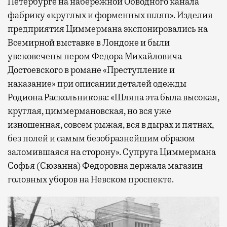
Петербурге на набережной Обводного канала
фабрику «круглых и форменных шляп». Изделия
предприятия Циммермана экспонировались на
Всемирной выставке в Лондоне и были
увековечены пером Федора Михайловича
Достоевского в романе «Преступление и
наказание» при описании деталей одежды
Родиона Раскольникова: «Шляпа эта была высокая,
круглая, циммермановская, но вся уже
изношенная, совсем рыжая, вся в дырах и пятнах,
без полей и самым безобразнейшим образом
заломившаяся на сторону». Супруга Циммермана
Софья (Сюзанна) Федоровна держала магазин
головных уборов на Невском проспекте.