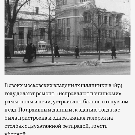
В своих московских владениях шляпники в 1874
году делают ремонт: «исправляют починками»
рамы, полы и печи, устраивают балкон со спуском
в сад. По архивным данным, к зданию тогда же
была пристроена и одноэтажная галерея на
столбах с двухэтажной ретирадой, то есть
уборной.