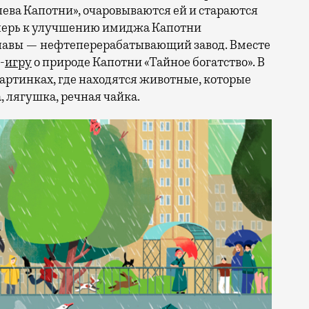
ева Капотни», очаровываются ей и стараются
еперь к улучшению имиджа Капотни
славы — нефтеперерабатывающий завод. Вместе
-
игру
о природе Капотни «Тайное богатство». В
картинках, где находятся животные, которые
, лягушка, речная чайка.