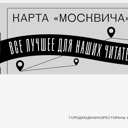
ГОРОД
ЛЮДИ
КИНО
РЕСТОРАНЫ 