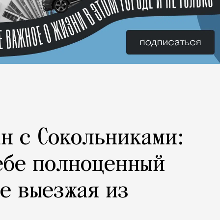
н с Сокольниками:
ебе полноценный
не выезжая из