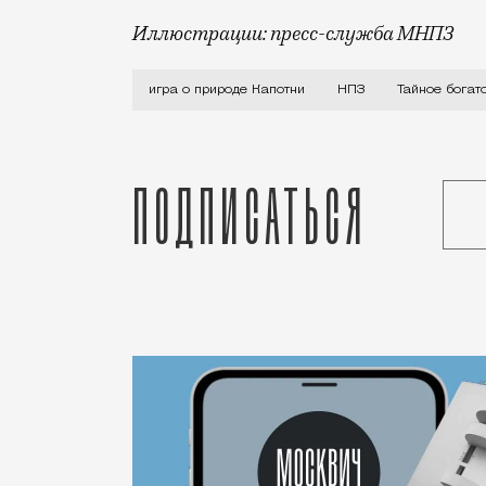
Иллюстрации: пресс-служба МНПЗ
Имидж Капотни вечно страдает как раз
игра о природе Капотни
НПЗ
Тайное богат
Подписаться
Статья
Редакция Москвич Mag
Город