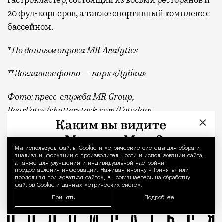
20 фуд-корнеров, а также спортивный комплекс с
бассейном.
* По данным опроса MR Analytics
** Заглавное фото — парк «Дубки»
Фото: пресс-служба MR Group,
BearFotos
/shutterstock.com/Fotodom
×
Квадратные метры, планировки, вид из окон
Реклама
Мы используем файлы Сookie и метрические системы для сбора и
Уведомление 
анализа информации о производительности и использовании сайта,
MR Group
а также для улучшения и индивидуальной настройки
предоставления информации. Нажимая кнопку «Принять» или
продолжая пользоваться сайтом, вы соглашаетесь на обработку
файлов Cookie и данных метрических систем.
Принять
Подробнее