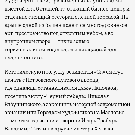
25, 33 и 48 этажей, три камерных клубных дома
высотой 4, 5, 6 этажей, 17-этажный бизнес-центр и
отдельно стоящий ресторан с летней террасой. На
крыше одной из башен появится многоуровневое
арт-пространство под открытым небом, а во
внутреннем дворе — тихие зоны с
горизонтальном водопадом и площадкой для
падел-тенниса.
Историческую прогулку резиденты «С5» смогут
начать с Петровского путевого дворца,
где
однажды останавливался даже Наполеон,
посетить виллу «Черный лебедь» Николая
Рябушинского, а закончить историей современной
авиации или Городком художников на Масловке
— местом, где жили и творили Игорь Грабарь,
Владимир Татлин и другие мастера XX века.