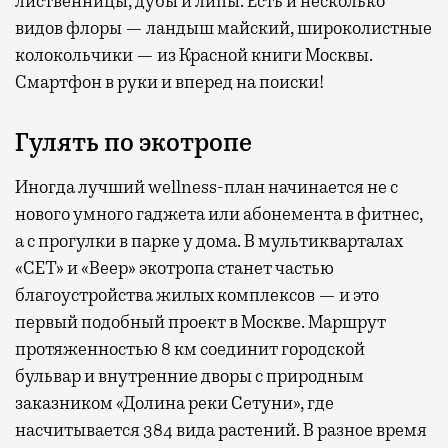
лиственницы, дубы и липы. Есть и несколько
видов флоры — ландыш майский, широколистные
колокольчики — из Красной книги Москвы.
Смартфон в руки и вперед на поиски!
Гулять по экотропе
Иногда лучший wellness-план начинается не с
нового умного гаджета или абонемента в фитнес,
а с прогулки в парке у дома. В мультикварталах
«СЕТ» и «Веер» экотропа станет частью
благоустройства жилых комплексов — и это
первый подобный проект в Москве. Маршрут
протяженностью 8 км соединит городской
бульвар и внутренние дворы с природным
заказником «Долина реки Сетуни», где
насчитывается 384 вида растений. В разное время