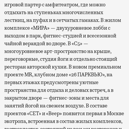
игровой партер с амфитеатром, где можно
отдыхать на ступеньках многочисленных
лестниц, на пуфах и в сетчатых гамаках. В жилом
комплексе «МИРА» — двухуровневое лобби с
выходом в парк, фитнес-студией и всесезонной
чайной верандой во дворе. В «С5» —
многоуровневое арт-пространство на крыше,
переговорные, студия йоги и отдельно стоящий
ресторан авторской кухни. В новом премиальном
проекте MR, клубном доме «26 ПАРКВЬЮ», на
первых этажах предусмотрены уютные
пространства для отдыха и деловых встреч, а в
закрытом дворе — фитнес-зоны и места для
занятий йогой на свежем воздухе. В составе
проектов «СЕТ» и «Веер»
появится
первая в Москве
экотропа, встроенная в состав жилых комплексов,
гастрокластер, состоящий из восьми ресторанов и