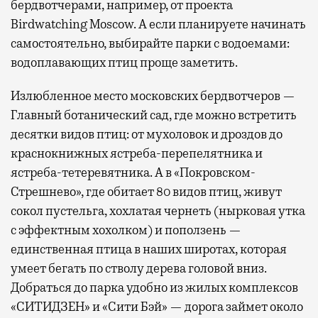
бердвотчерами, например, от проекта
Birdwatching Moscow. А если планируете начинать
самостоятельно, выбирайте парки с водоемами:
водоплавающих птиц проще заметить.
Излюбленное место московских бердвотчеров —
Главный ботанический сад, где можно встретить
десятки видов птиц: от мухоловок и дроздов до
краснокнижных ястреба-перепелятника и
ястреба-тетеревятника. А в «Покровском-
Стрешнево», где обитает 80 видов птиц, живут
сокол пустельга, хохлатая чернеть (нырковая утка
с эффектным хохолком) и поползень —
единственная птица в наших широтах, которая
умеет бегать по стволу дерева головой вниз.
Добраться до парка удобно из жилых комплексов
«СИТИДЗЕН» и «Сити Бэй» — дорога займет около