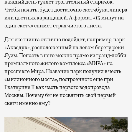
каждый день гуляет трогательный старичок.
Чтобы начать, будет достаточно скетчбука, линера
или цветных карандашей. А формат «15 минут на
один скетч» снимет страх чистого листа.
Для скетчинга отлично подойдет, например, парк
«Акведук», расположенный на левом берегу реки
Яузы. Попасть в него можно прямо из гранд-лобби
премиального жилого комплекса «МИРА» на
проспекте Мира. Название парк получил в честь
«миллионного моста», построенного еще при
Екатерине II как часть первого водопровода
Москвы. Почему бы не посвятить свой первый
скетч именно ему?