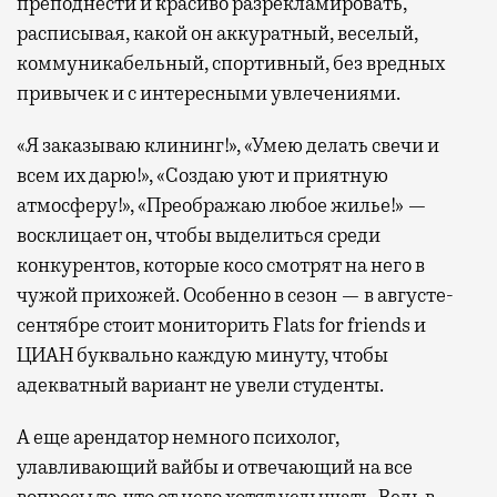
преподнести и красиво разрекламировать,
расписывая, какой он аккуратный, веселый,
коммуникабельный, спортивный, без вредных
привычек и с интересными увлечениями.
«Я заказываю клининг!», «Умею делать свечи и
всем их дарю!», «Создаю уют и приятную
атмосферу!», «Преображаю любое жилье!» —
восклицает он, чтобы выделиться среди
конкурентов, которые косо смотрят на него в
чужой прихожей. Особенно в сезон — в августе-
сентябре стоит мониторить Flats for friends и
ЦИАН буквально каждую минуту, чтобы
адекватный вариант не увели студенты.
А еще арендатор немного психолог,
улавливающий вайбы и отвечающий на все
вопросы то, что от него хотят услышать. Ведь в