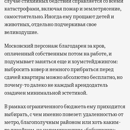
случае стихийных бедствий справляется со всеми
катастрофами, включая пожар и землетрясение,
самостоятельно. Иногда ему прощают детей и
животных, отдельно подчеркивая свое
великодушие.
Московский персонаж благодарен за кров,
оплаченный собственным потом на работе, и
подумывает заняться еще и хоумстейджингом:
выбросить ковер и немного прибраться перед
сдачей квартиры можно абсолютно бесплатно, но
почему-то далеко не каждый арендодатель
озадачен минимальной эстетикой.
В рамках ограниченного бюджета ему приходится
выбирать, с чем именно повезет: удаленностью от
метро, благополучным районом или хоть каким-
то дизайном, не напоминающим «бабушкину»