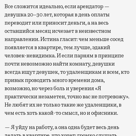
Все сложится идеально, если арендатор —
девушка 20–30 лет, которая в день оплаты
переводит или приносит деньги, а на весь
оставшийся месяц исчезает в неизвестном
направлении. Истина гласит: чем меньше сосед
появляется в квартире, тем лучше, эдакий
человек-невидимка. И если парням в принципе
почти невозможно найти комнату, девушки
всегда ищут девушек, то удаленщикам и всем, кто
привык проводить много времени дома,
возможно, но через боль и уверения «Я
практически незаметен, точно вас не потревожу».
Не любят их не только такие же удаленщики, в
чем есть хоть какой-то смысл, но и офисники.
— Я уйду на работу, а она одна будет весь день
делать в квартире, что хочет: громко слушать