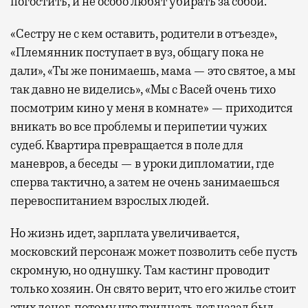
погостить, и не особо любят убирать за собой.
«Сестру не с кем оставить, родители в отъезде»,
«Племянник поступает в вуз, общагу пока не
дали», «Ты же понимаешь, мама — это святое, а мы
так давно не виделись», «Мы с Васей очень тихо
посмотрим кино у меня в комнате» — приходится
вникать во все проблемы и перипетии чужих
судеб. Квартира превращается в поле для
маневров, а беседы — в уроки дипломатии, где
сперва тактично, а затем не очень занимаешься
перевоспитанием взрослых людей.
Но жизнь идет, зарплата увеличивается,
московский персонаж может позволить себе пусть
скромную, но однушку. Там кастинг проводит
только хозяин. Он свято верит, что его жилье стоит
этих денег, потому что тридцать лет назад был