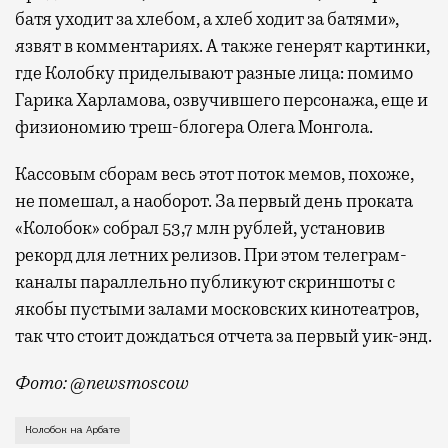
батя уходит за хлебом, а хлеб ходит за батями»,
язвят в комментариях. А также генерят картинки,
где Колобку приделывают разные лица: помимо
Гарика Харламова, озвучившего персонажа, еще и
физиономию треш-блогера Олега Монгола.
Кассовым сборам весь этот поток мемов, похоже,
не помешал, а наоборот. За первый день проката
«Колобок» собрал 53,7 млн рублей, установив
рекорд для летних релизов. При этом телеграм-
каналы параллельно публикуют скриншоты с
якобы пустыми залами московских кинотеатров,
так что стоит дождаться отчета за первый уик-энд.
Фото: @newsmoscow
Гигантского Колобка установили у кинотеатра «Октя
Колобок на Арбате