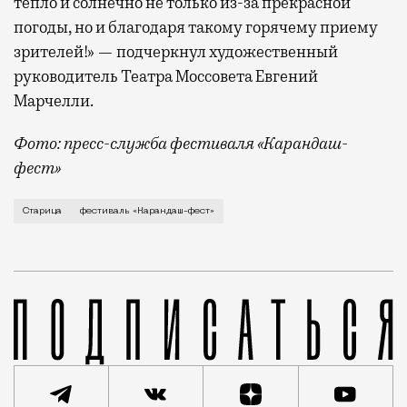
тепло и солнечно не только из-за прекрасной
погоды, но и благодаря такому горячему приему
зрителей!» — подчеркнул художественный
руководитель Театра Моссовета Евгений
Марчелли.
Фото: пресс-служба фестиваля «Карандаш-
фест»
В минувший уикенд маленькая Старица в Тверской об
Старица
фестиваль «Карандаш-фест»