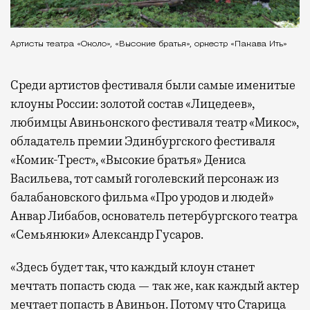
Артисты театра «Около», «Высокие братья», оркестр «Пакава Ить»
Среди артистов фестиваля были самые именитые
клоуны России: золотой состав «Лицедеев»,
любимцы Авиньонского фестиваля театр «Микос»,
обладатель премии Эдинбургского фестиваля
«Комик-Трест», «Высокие братья» Дениса
Васильева, тот самый гоголевский персонаж из
балабановского фильма «Про уродов и людей»
Анвар Либабов, основатель петербургского театра
«Семьянюки» Александр Гусаров.
«Здесь будет так, что каждый клоун станет
мечтать попасть сюда — так же, как каждый актер
мечтает попасть в Авиньон. Потому что Старица