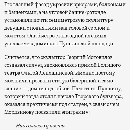
Его главный фасад украсили эркерами, балконами
и башенками, а на угловой башне-ротонде
установили почти семиметровую скульптуру
девушки с поднятыми над головой серпом и
молотом. Она быстро стала одной из самых
узнаваемых доминант Пушкинской площади.
Считается, что скульптор Георгий Мотовилов
создавал силуэт, вдохновляясь примой Большого
театра Ольгой Лепешинской. Именно поэтому
москвичи прозвали статую балериной, а само
здание — домом под юбкой. Памятник Пушкину,
который тогда стоял в начале Тверского бульвара,
оказался практически под статуей, в связи с чем
Мордвинову посвятили эпиграмму:
Над головою у поэта