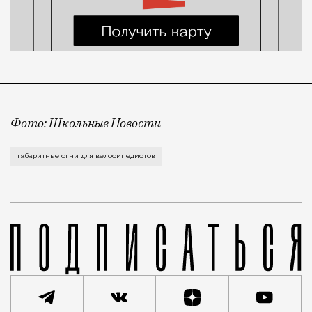
Фото: Школьные Новости
Согласно правилам, по большинству улиц Москвы на
габаритные огни для велосипедистов