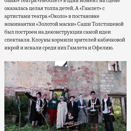
баню» театра «Неболет» в один момент на сцене
оказалась целая толпа детей. А «Гамлет» с
артистами театра «Около» в постановке
номинантки «Золотой маски» Саши Толстошевой
был построен на деконструкции самой идеи
спектакля. Клоуны кормили зрителей кабачковой
икрой и искали среди них Гамлета и Офелию.