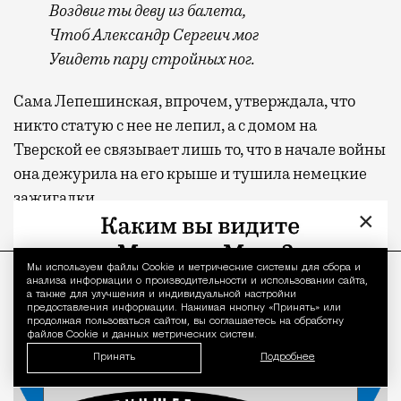
Воздвиг ты деву из балета,
Чтоб Александр Сергеич мог
Увидеть пару стройных ног.
Сама Лепешинская, впрочем, утверждала, что
никто статую с нее не лепил, а с домом на
Тверской ее связывает лишь то, что в начале войны
она дежурила на его крыше и тушила немецкие
зажигалки.
×
ПРОДОЛЖЕНИЕ НИЖЕ
Мы используем файлы Сookie и метрические системы для сбора и
Уведомление 
анализа информации о производительности и использовании сайта,
а также для улучшения и индивидуальной настройки
предоставления информации. Нажимая кнопку «Принять» или
продолжая пользоваться сайтом, вы соглашаетесь на обработку
файлов Cookie и данных метрических систем.
Принять
Подробнее