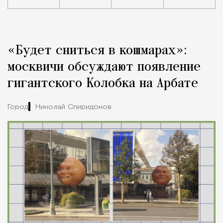
Реклама
Редакция Москвич Mag
«Будет сниться в кошмарах»:
Город
москвичи обсуждают появление
гигантского Колобка на Арбате
Город
Николай Спиридонов