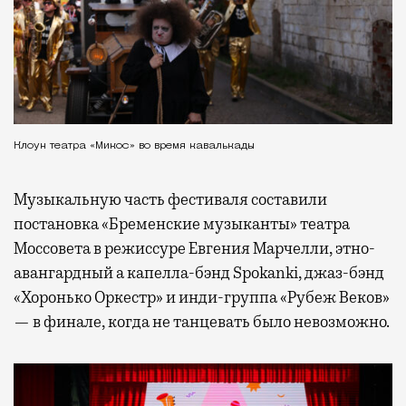
Клоун театра «Микос» во время кавалькады
Музыкальную часть фестиваля составили
постановка «Бременские музыканты» театра
Моссовета в режиссуре Евгения Марчелли, этно-
авангардный а капелла-бэнд Spokanki, джаз-бэнд
«Хоронько Оркестр» и инди-группа «Рубеж Веков»
— в финале, когда не танцевать было невозможно.