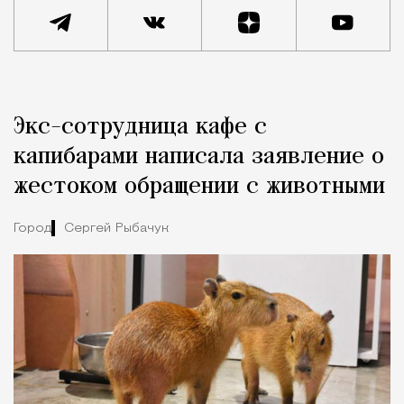
Реклама
Редакция Москвич Mag
Экс-сотрудница кафе с
Город
капибарами написала заявление о
жестоком обращении с животными
Город
Сергей Рыбачук