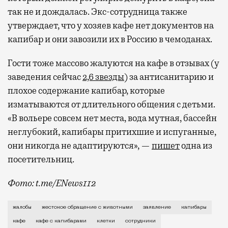
так не и дождалась. Экс-сотрудница также
утверждает, что у хозяев кафе нет документов на
капибар и они завозили их в Россию в чемоданах.
Гости тоже массово жалуются на кафе в отзывах (у
заведения сейчас
2,6 звезды
) за антисанитарию и
плохое содержание капибар, которые
изматываются от длительного общения с детьми.
«В вольере совсем нет места, вода мутная, бассейн
неглубокий, капибары притихшие и испуганные,
они никогда не адаптируются», —
пишет
одна из
посетительниц.
Фото: t.me/ENews112
С момента открытия нового контактного кафе с капи
жалобы
жестокое обращение с животными
заявление
капибары
кафе
кафе с капибарами
клетки
сотрудники