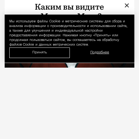
×
Мы используем файлы Сookie и метрические системы для сбора и
Уведомление 
анализа информации о производительности и использовании сайта,
а также для улучшения и индивидуальной настройки
предоставления информации. Нажимая кнопку «Принять» или
продолжая пользоваться сайтом, вы соглашаетесь на обработку
файлов Cookie и данных метрических систем.
Принять
Подробнее
08.08.2026
7 мин. чтения
О рождении за границей благодаря бабушке
Алисе Фрейндлих, о папе, который устраивал
трудотерапию, заставляя убирать за собаками на
улице, об изменениях в театре «На Страстном» и о
своем настоящем семейном кино.