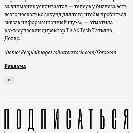
за внимание усиливается — теперь у бизнеса есть
всего несколько секунд для того, чтобы пробиться
сквозь информационный шум», — отметила
коммерческий директор Т2 AdTech Татьяна
Долдо.
Фото: PeopleImages/shutterstock.com/Fotodom
Мобильный оператор Т2 изучил модели интернет-потр
Реклама
Т2